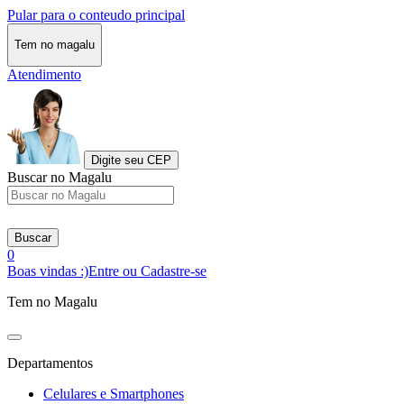
Pular para o conteudo principal
Tem no magalu
Atendimento
Digite seu CEP
Buscar no Magalu
Buscar
0
Boas vindas :)
Entre ou Cadastre-se
Tem no Magalu
Departamentos
Celulares e Smartphones