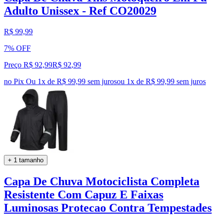
Adulto Unissex - Ref CO20029
R$ 99,99
7% OFF
Preço R$ 92,99
R$
92
,
99
no Pix
Ou 1x de R$ 99,99 sem juros
ou
1
x de
R$ 99,99
sem juros
+ 1 tamanho
Capa De Chuva Motociclista Completa
Resistente Com Capuz E Faixas
Luminosas Protecao Contra Tempestades