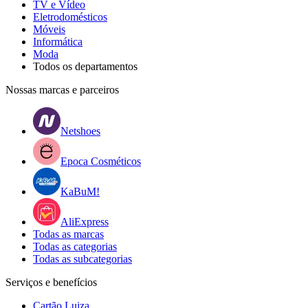
TV e Vídeo
Eletrodomésticos
Móveis
Informática
Moda
Todos os departamentos
Nossas marcas e parceiros
Netshoes
Epoca Cosméticos
KaBuM!
AliExpress
Todas as marcas
Todas as categorias
Todas as subcategorias
Serviços e benefícios
Cartão Luiza