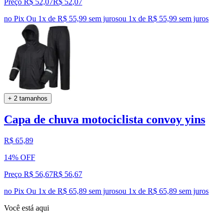
Preço R$ 52,07
R$
52
,
07
no Pix
Ou 1x de R$ 55,99 sem juros
ou
1
x de
R$ 55,99
sem juros
+ 2 tamanhos
Capa de chuva motociclista convoy yins
R$ 65,89
14% OFF
Preço R$ 56,67
R$
56
,
67
no Pix
Ou 1x de R$ 65,89 sem juros
ou
1
x de
R$ 65,89
sem juros
Você está aqui