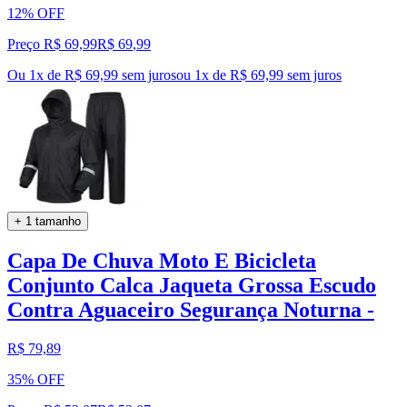
12% OFF
Preço R$ 69,99
R$
69
,
99
Ou 1x de R$ 69,99 sem juros
ou
1
x de
R$ 69,99
sem juros
+ 1 tamanho
Capa De Chuva Moto E Bicicleta
Conjunto Calca Jaqueta Grossa Escudo
Contra Aguaceiro Segurança Noturna -
R$ 79,89
35% OFF