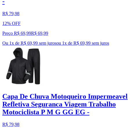
-
R$ 79,98
12% OFF
Preço R$ 69,99
R$
69
,
99
Ou 1x de R$ 69,99 sem juros
ou
1
x de
R$ 69,99
sem juros
Capa De Chuva Motoqueiro Impermeavel
Refletiva Seguranca Viagem Trabalho
Motociclista P M G GG EG -
R$ 79,98