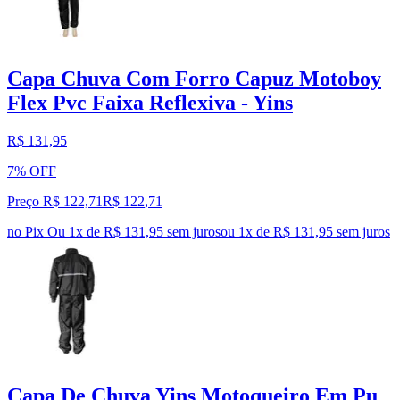
Capa Chuva Com Forro Capuz Motoboy
Flex Pvc Faixa Reflexiva - Yins
R$ 131,95
7% OFF
Preço R$ 122,71
R$
122
,
71
no Pix
Ou 1x de R$ 131,95 sem juros
ou
1
x de
R$ 131,95
sem juros
Capa De Chuva Yins Motoqueiro Em Pu