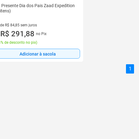
t Presente Dia dos Pais Zaad Expedition
 itens)
 de R$ 84,85 sem juros
ez de R$ 84,85 sem juros
R$ 291,88
no Pix
u
% de desconto no pix
)
Adicionar à sacola
1