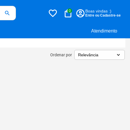
0
Boas vindas :)
Entre ou Cadastre-se
Atendimento
Ordenar por