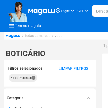
Buscar n
Digite seu CEP
Buscar
Tem no magalu
todas as marcas
zaad
1 
BOTICÁRIO
Filtros selecionados
LIMPAR FILTROS
Kit de Presentes
Categoria