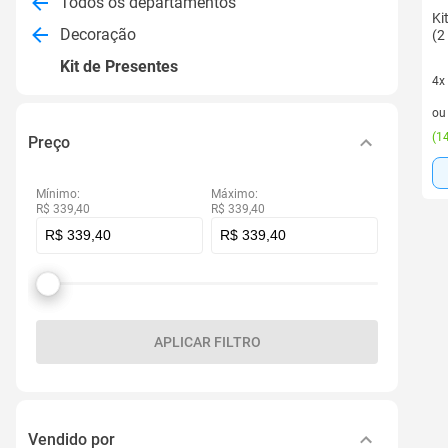
Todos os departamentos
Ki
Decoração
(2
Kit de Presentes
4x
4 v
o
(
14
Preço
Mínimo:
Máximo:
R$ 339,40
R$ 339,40
APLICAR FILTRO
Vendido por