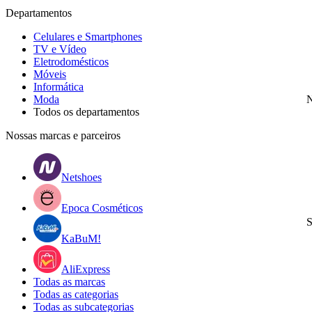
Departamentos
Celulares e Smartphones
TV e Vídeo
Eletrodomésticos
Móveis
Informática
Moda
N
Todos os departamentos
Nossas marcas e parceiros
Netshoes
Epoca Cosméticos
S
KaBuM!
AliExpress
Todas as marcas
Todas as categorias
Todas as subcategorias