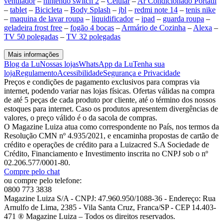
ventilador
–
nintendo switch 2
–
Celular
–
Ar Condicionado Portátil
–
tablet
–
Bicicleta
–
Body Splash
–
jbl
–
redmi note 14
–
tenis nike
–
maquina de lavar roupa
–
liquidificador
–
ipad
–
guarda roupa
–
geladeira frost free
–
fogão 4 bocas
–
Armário de Cozinha
–
Alexa
–
TV 50 polegadas
–
TV 32 polegadas
Mais informações
Blog da Lu
Nossas lojas
WhatsApp da Lu
Tenha sua
loja
Regulamento
Acessibilidade
Segurança e Privacidade
Preços e condições de pagamento exclusivos para compras via
internet, podendo variar nas lojas físicas. Ofertas válidas na compra
de até 5 peças de cada produto por cliente, até o término dos nossos
estoques para internet. Caso os produtos apresentem divergências de
valores, o preço válido é o da sacola de compras.
O Magazine Luiza atua como correspondente no País, nos termos da
Resolução CMN nº 4.935/2021, e encaminha propostas de cartão de
crédito e operações de crédito para a Luizacred S.A Sociedade de
Crédito, Financiamento e Investimento inscrita no CNPJ sob o nº
02.206.577/0001-80.
Compre pelo chat
ou compre pelo telefone:
0800 773 3838
Magazine Luiza S/A - CNPJ: 47.960.950/1088-36 - Endereço: Rua
Arnulfo de Lima, 2385 - Vila Santa Cruz, Franca/SP - CEP 14.403-
471 ® Magazine Luiza – Todos os direitos reservados.