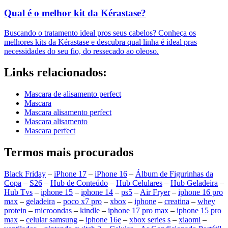
Qual é o melhor kit da Kérastase?
Buscando o tratamento ideal pros seus cabelos? Conheça os
melhores kits da Kérastase e descubra qual linha é ideal pras
necessidades do seu fio, do ressecado ao oleoso.
Links relacionados:
Mascara de alisamento perfect
Mascara
Mascara alisamento perfect
Mascara alisamento
Mascara perfect
Termos mais procurados
Black Friday
–
iPhone 17
–
iPhone 16
–
Álbum de Figurinhas da
Copa
–
S26
–
Hub de Conteúdo
–
Hub Celulares
–
Hub Geladeira
–
Hub Tvs
–
iphone 15
–
iphone 14
–
ps5
–
Air Fryer
–
iphone 16 pro
max
–
geladeira
–
poco x7 pro
–
xbox
–
iphone
–
creatina
–
whey
protein
–
microondas
–
kindle
–
iphone 17 pro max
–
iphone 15 pro
max
–
celular samsung
–
iphone 16e
–
xbox series s
–
xiaomi
–