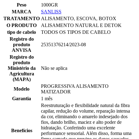
Peso
1000GR
MARCA
SANLISS
TRATAMENTO
ALISAMENTO, ESCOVA, BOTOX
O PRODUTO
ALISAMENTO NATURAL E DETOK
tipo de cabelo
TODOS OS TIPOS DE CABELO
Registro do
produto
25351376214/2023-08
ANVISA
Registro do
produto
Ministério da
Não se aplica
Agricultura
(MAPA)
PROGRESSIVA ALISAMENTO
Modelo
MATIZADOR
Garantia
1 mês
Reestruturação e flexibilidade natural da fibra
capilar, redução do volume, reparação intensa
da cor, eliminando o amarelo indesejado dos
fios, dando brilho, maciez e alto poder de
hidratação. Conferindo uma excelente
Benefícios
performance sensorial. Além disso, forma uma
firma camada que previne os danos causados