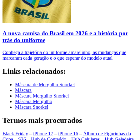
A nova camisa do Brasil em 2026 e a história por
trás do uniforme
Conheça a trajetória do uniforme amarelinho, as mudanças que
marcaram cada geração e o que esperar do modelo atual
Links relacionados:
Máscara de Mergulho Snorkel
Máscara
Máscara Mergulho Snorkel
Máscara Mergulho
Máscara Snorkel
Termos mais procurados
Black Friday
–
iPhone 17
–
iPhone 16
–
Álbum de Figurinhas da
Copa
–
S26
–
Hub de Conteúdo
–
Hub Celulares
–
Hub Geladeira
–