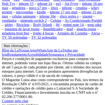
Hub Tvs
–
iphone 15
–
iphone 14
–
ps5
–
Air Fryer
–
iphone 16 pro
max
–
geladeira
–
poco x7 pro
–
xbox
–
iphone
–
creatina
–
whey
protein
–
microondas
–
kindle
–
iphone 17 pro max
–
iphone 15 pro
max
–
celular samsung
–
iphone 16e
–
xbox series s
–
xiaomi
–
ventilador
–
nintendo switch 2
–
Celular
–
Ar Condicionado Portátil
–
tablet
–
Bicicleta
–
Body Splash
–
jbl
–
redmi note 14
–
tenis nike
–
maquina de lavar roupa
–
liquidificador
–
ipad
–
guarda roupa
–
geladeira frost free
–
fogão 4 bocas
–
Armário de Cozinha
–
Alexa
–
TV 50 polegadas
–
TV 32 polegadas
Mais informações
Blog da Lu
Nossas lojas
WhatsApp da Lu
Tenha sua
loja
Regulamento
Acessibilidade
Segurança e Privacidade
Preços e condições de pagamento exclusivos para compras via
internet, podendo variar nas lojas físicas. Ofertas válidas na compra
de até 5 peças de cada produto por cliente, até o término dos nossos
estoques para internet. Caso os produtos apresentem divergências de
valores, o preço válido é o da sacola de compras.
O Magazine Luiza atua como correspondente no País, nos termos da
Resolução CMN nº 4.935/2021, e encaminha propostas de cartão de
crédito e operações de crédito para a Luizacred S.A Sociedade de
Crédito, Financiamento e Investimento inscrita no CNPJ sob o nº
02.206.577/0001-80.
Compre pelo chat