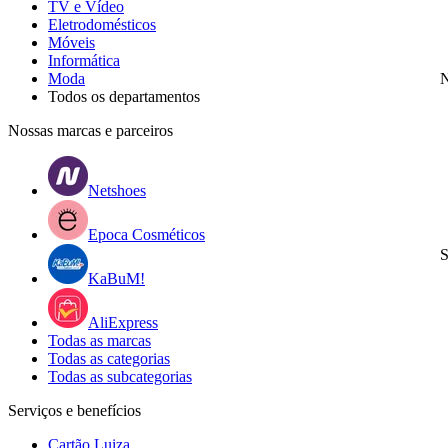
TV e Vídeo
Eletrodomésticos
Móveis
Informática
Moda
N
Todos os departamentos
Nossas marcas e parceiros
Netshoes
Epoca Cosméticos
S
KaBuM!
AliExpress
Todas as marcas
Todas as categorias
Todas as subcategorias
Serviços e benefícios
Cartão Luiza