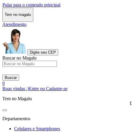
Pular para o conteudo principal
Tem no magalu
Atendimento
Digite seu CEP
Buscar no Magalu
Buscar
0
Boas vindas :)
Entre ou Cadastre-se
Tem no Magalu
D
Departamentos
Celulares e Smartphones