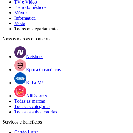
TV e Vídeo
Eletrodomésticos
Móveis
Informática
Moda
Todos os departamentos
Nossas marcas e parceiros
Netshoes
Epoca Cosméticos
KaBuM!
AliExpress
Todas as marcas
Todas as categorias
Todas as subcategorias
Serviços e benefícios
Cartão Luiza