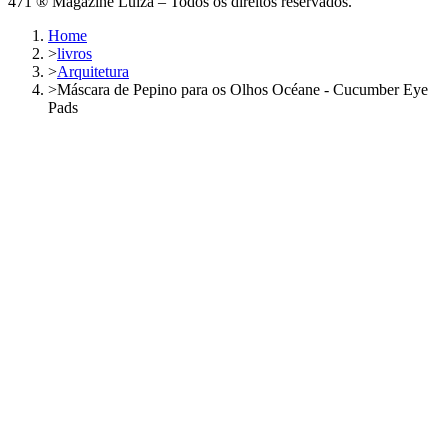
471 ® Magazine Luiza – Todos os direitos reservados.
Home
>
livros
>
Arquitetura
>
Máscara de Pepino para os Olhos Océane - Cucumber Eye
Pads