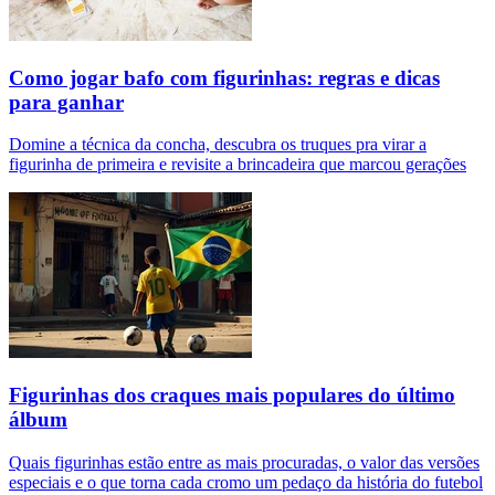
Como jogar bafo com figurinhas: regras e dicas
para ganhar
Domine a técnica da concha, descubra os truques pra virar a
figurinha de primeira e revisite a brincadeira que marcou gerações
Figurinhas dos craques mais populares do último
álbum
Quais figurinhas estão entre as mais procuradas, o valor das versões
especiais e o que torna cada cromo um pedaço da história do futebol