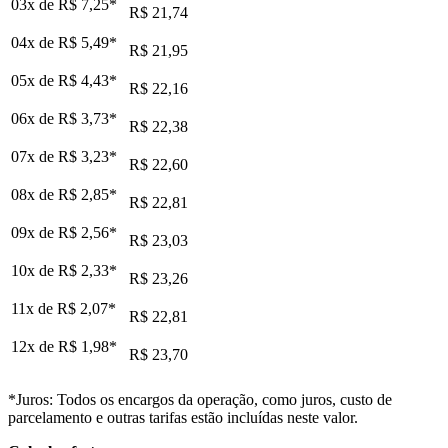
03x de
R$ 7,25
*
R$ 21,74
04x de
R$ 5,49
*
R$ 21,95
05x de
R$ 4,43
*
R$ 22,16
06x de
R$ 3,73
*
R$ 22,38
07x de
R$ 3,23
*
R$ 22,60
08x de
R$ 2,85
*
R$ 22,81
09x de
R$ 2,56
*
R$ 23,03
10x de
R$ 2,33
*
R$ 23,26
11x de
R$ 2,07
*
R$ 22,81
12x de
R$ 1,98
*
R$ 23,70
*Juros: Todos os encargos da operação, como juros, custo de
parcelamento e outras tarifas estão incluídas neste valor.