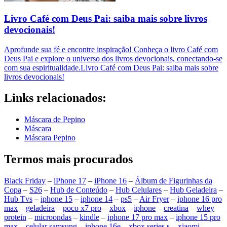
Livro Café com Deus Pai: saiba mais sobre livros
devocionais!
Aprofunde sua fé e encontre inspiração! Conheça o livro Café com
Deus Pai e explore o universo dos livros devocionais, conectando-se
com sua espiritualidade.Livro Café com Deus Pai: saiba mais sobre
livros devocionais!
Links relacionados:
Máscara de Pepino
Máscara
Máscara Pepino
Termos mais procurados
Black Friday
–
iPhone 17
–
iPhone 16
–
Álbum de Figurinhas da
Copa
–
S26
–
Hub de Conteúdo
–
Hub Celulares
–
Hub Geladeira
–
Hub Tvs
–
iphone 15
–
iphone 14
–
ps5
–
Air Fryer
–
iphone 16 pro
max
–
geladeira
–
poco x7 pro
–
xbox
–
iphone
–
creatina
–
whey
protein
–
microondas
–
kindle
–
iphone 17 pro max
–
iphone 15 pro
max
–
celular samsung
–
iphone 16e
–
xbox series s
–
xiaomi
–