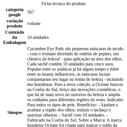
Ficha tecnica do produto
categoria
567
google
variação
volume
produto
Conteúdo
da
10 unidades
Embalagem
Cucumber Eye Pads são pequenas máscaras de tecido
- com o formato divertido de rodelas de pepino, um
clássico da beleza! - para aplicação na área dos olhos.
Cada sachê contém 10 unidades para cinco usos.
Popular entre as asiáticas já há algum tempo e febre
entre as beauty influencers, as máscaras faciais
conquistaram seu lugar na rotina de beleza - incluindo
das brasileiras. Para a nova coleção, a Océane buscou
na Coréia do Sul, berço das inovações cosméticas, o
que há de mais novo no universo da beleza e amplia
os cuidados para diferentes regiões do rosto. Indicado:
Para todos os tipos de pele. Benefícios: - Ajudam a
acalmar a região dos olhos, reduzir o inchaço e
Sinopse
suavizar olheiras. - Sachê com 10 unidades. -
Fabricado na Coréia do Sul. Sobre a Marca: A marca
brasileira Océane foi criada para realçar o estilo da