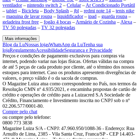
ventilador
–
nintendo switch 2
–
Celular
–
Ar Condicionado Portátil
–
tablet
–
Bicicleta
–
Body Splash
–
jbl
–
redmi note 14
–
tenis nike
–
maquina de lavar roupa
–
liquidificador
–
ipad
–
guarda roupa
–
geladeira frost free
–
fogão 4 bocas
–
Armário de Cozinha
–
Alexa
–
TV 50 polegadas
–
TV 32 polegadas
Mais informações
Blog da Lu
Nossas lojas
WhatsApp da Lu
Tenha sua
loja
Regulamento
Acessibilidade
Segurança e Privacidade
Preços e condições de pagamento exclusivos para compras via
internet, podendo variar nas lojas físicas. Ofertas válidas na compra
de até 5 peças de cada produto por cliente, até o término dos nossos
estoques para internet. Caso os produtos apresentem divergências de
valores, o preço válido é o da sacola de compras.
O Magazine Luiza atua como correspondente no País, nos termos da
Resolução CMN nº 4.935/2021, e encaminha propostas de cartão de
crédito e operações de crédito para a Luizacred S.A Sociedade de
Crédito, Financiamento e Investimento inscrita no CNPJ sob o nº
02.206.577/0001-80.
Compre pelo chat
ou compre pelo telefone:
0800 773 3838
Magazine Luiza S/A - CNPJ: 47.960.950/1088-36 - Endereço: Rua
Arnulfo de Lima, 2385 - Vila Santa Cruz, Franca/SP - CEP 14.403-