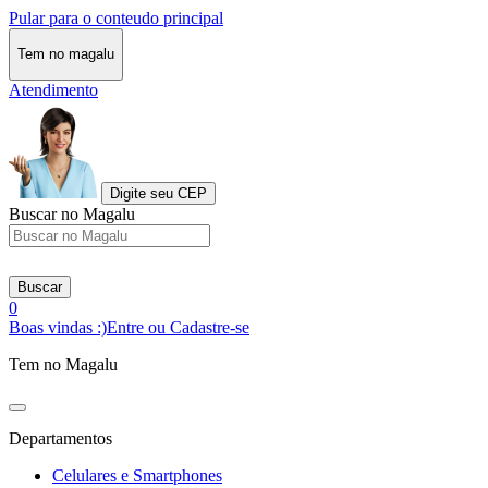
Pular para o conteudo principal
Tem no magalu
Atendimento
Digite seu CEP
Buscar no Magalu
Buscar
0
Boas vindas :)
Entre ou Cadastre-se
Tem no Magalu
Departamentos
Celulares e Smartphones