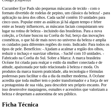
Cucumber Eye Pads são pequenas máscaras de tecido - com o
formato divertido de rodelas de pepino, um clássico da beleza! - para
aplicação na área dos olhos. Cada sachê contém 10 unidades para
cinco usos. Popular entre as asiáticas já há algum tempo e febre
entre as beauty influencers, as máscaras faciais conquistaram seu
lugar na rotina de beleza - incluindo das brasileiras. Para a nova
coleção, a Océane buscou na Coréia do Sul, berço das inovações
cosméticas, o que há de mais novo no universo da beleza e amplia
os cuidados para diferentes regiões do rosto. Indicado: Para todos os
tipos de pele. Benefícios: - Ajudam a acalmar a região dos olhos,
reduzir o inchaço e suavizar olheiras. - Sachê com 10 unidades. -
Fabricado na Coréia do Sul. Sobre a Marca: A marca brasileira
Océane foi criada para realçar o estilo da mulher conectada e de
atitude, apaixonada por tudo relacionado à beleza e moda. Os
produtos da marca trazem praticidade, alta tecnologia e fórmulas
poderosas para facilitar o dia a dia da mulher moderna. A Océane
acredita que toda mulher tem o poder transformador e a força de ser
a protagonista de sua vida, para descobrir seu próprio encanto. Por
isso desenvolve maquiagens, esmaltes e acessórios que valorizam a
beleza e despertam a autoestima de seu público.
Ficha Técnica