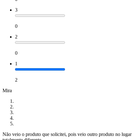
3
0
2
0
1
2
Mira
Não veio o produto que solicitei, pois veio outro produto no lugar
totalmente diferente