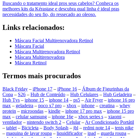
Buscando o tratamento ideal pros seus cabelos? Conheça os
melhores kits da Kérastase e descubra qual linha é ideal pras
necessidades do seu fio, do ressecado ao oleoso.
Links relacionados:
Máscara Facial Multirenovadora Retinol
Máscara Facial
Máscara Multirenovadora Retinol
Máscara Multirenovadora
Máscara Retinol
Termos mais procurados
Black Friday
–
iPhone 17
–
iPhone 16
–
Álbum de Figurinhas da
Copa
–
S26
–
Hub de Conteúdo
–
Hub Celulares
–
Hub Geladeira
–
Hub Tvs
–
iphone 15
–
iphone 14
–
ps5
–
Air Fryer
–
iphone 16 pro
max
–
geladeira
–
poco x7 pro
–
xbox
–
iphone
–
creatina
–
whey
protein
–
microondas
–
kindle
–
iphone 17 pro max
–
iphone 15 pro
max
–
celular samsung
–
iphone 16e
–
xbox series s
–
xiaomi
–
ventilador
–
nintendo switch 2
–
Celular
–
Ar Condicionado Portátil
–
tablet
–
Bicicleta
–
Body Splash
–
jbl
–
redmi note 14
–
tenis nike
–
maquina de lavar roupa
–
liquidificador
–
ipad
–
guarda roupa
–