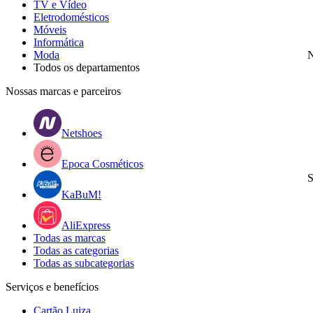
TV e Vídeo
Eletrodomésticos
Móveis
Informática
Moda
N
Todos os departamentos
Nossas marcas e parceiros
Netshoes
Epoca Cosméticos
S
KaBuM!
AliExpress
Todas as marcas
Todas as categorias
Todas as subcategorias
Serviços e benefícios
Cartão Luiza