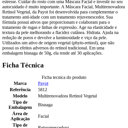
estresse. Cuidar do rosto com uma Máscara Facial e investir no seu
autocuidado é muito importante. A Máscara Facial, Multirenovadora
Retinol Vegetal, da Payot foi desenvolvida para complementar o
tratamento anti-idade com um tratamento rejuvenescedor. Sua
fórmula possui ativos que proporcionam e colaboram para o
tratamento de rugas e linhas de expressão. Age na elasticidade e
textura da pele melhorando a flacidez cutânea. Hidrata. Ajuda na
redução de poros e devolve a luminosidade e viço da pele.
Utilizados um ativo de origem vegetal (phyto-retinol), que não
possui os efeitos adversos do retinol tradicional. Em uma
embalagem bisnaga de 50g, ela rende até 30 aplicações.
Ficha Técnica
Ficha tecnica do produto
Marca
Payot
Referência
5812
Modelo
Multirenovadora Retinol Vegetal
Tipo de
Bisnaga
Embalagem
Área de
Facial
Aplicação
Tipo de
Rejuvenescedora