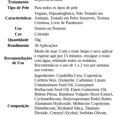
Tratamento
Tipo de Pele
Para todos os tipos de pele
Vegano, Hipoalergênico, Não Testado em
Características
Animais, Testado em Peles Sensiveis, Textura
Cremosa, Livre de Parabenos
Uso
Diurno ou Noturno
Cor
Colorido
Quantidade
50g
Rendimento
30 Aplicações
Modo de usar: Com o rosto limpo e seco aplicar
e esperar agir por 15 minutos. enxágue o rosto
Recomendações
com água, retirando todos os resíduos.
de Uso
Recomenda-se o uso de 1 a 2 vez por semana.
uso externo.
Ingredientes: Candelilla Cera, Copernicia
Cerifera Wax, Ozokerite, Carbomer, Linum
Usitatissimum Seed Oil, Gossypium
Herbaceum Seed Oil, Elaeis Guineensis Oil,
Bidens Pilosa, Bambusa Vulgaris Shoot Extract,
Cyclomethicone, Butyrospermum Parkii Butter,
Aluminum Hydroxide, Methicone Copolymer,
Composição
Dimethicone, Hydrated Silica, Titanium
Dioxide, Cetearyl Alcohol, Sorbitan Olivate,