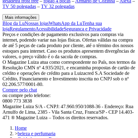
geladeira frost free
–
fogão 4 bocas
–
Armário de Cozinha
–
Alexa
–
TV 50 polegadas
–
TV 32 polegadas
Mais informações
Blog da Lu
Nossas lojas
WhatsApp da Lu
Tenha sua
loja
Regulamento
Acessibilidade
Segurança e Privacidade
Preços e condições de pagamento exclusivos para compras via
internet, podendo variar nas lojas físicas. Ofertas válidas na compra
de até 5 peças de cada produto por cliente, até o término dos nossos
estoques para internet. Caso os produtos apresentem divergências de
valores, o preço válido é o da sacola de compras.
O Magazine Luiza atua como correspondente no País, nos termos da
Resolução CMN nº 4.935/2021, e encaminha propostas de cartão de
crédito e operações de crédito para a Luizacred S.A Sociedade de
Crédito, Financiamento e Investimento inscrita no CNPJ sob o nº
02.206.577/0001-80.
Compre pelo chat
ou compre pelo telefone:
0800 773 3838
Magazine Luiza S/A - CNPJ: 47.960.950/1088-36 - Endereço: Rua
Arnulfo de Lima, 2385 - Vila Santa Cruz, Franca/SP - CEP 14.403-
471 ® Magazine Luiza – Todos os direitos reservados.
Home
>
beleza e perfumaria