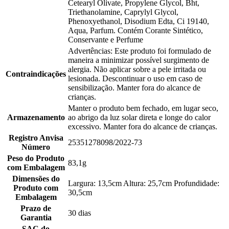
Cetearyl Olivate, Propylene Glycol, Bht,
Triethanolamine, Caprylyl Glycol,
Phenoxyethanol, Disodium Edta, Ci 19140,
Aqua, Parfum. Contém Corante Sintético,
Conservante e Perfume
Advertências: Este produto foi formulado de
maneira a minimizar possível surgimento de
alergia. Não aplicar sobre a pele irritada ou
Contraindicações
lesionada. Descontinuar o uso em caso de
sensibilização. Manter fora do alcance de
crianças.
Manter o produto bem fechado, em lugar seco,
Armazenamento
ao abrigo da luz solar direta e longe do calor
excessivo. Manter fora do alcance de crianças.
Registro Anvisa
25351278098/2022-73
Número
Peso do Produto
83,1g
com Embalagem
Dimensões do
Largura: 13,5cm Altura: 25,7cm Profundidade:
Produto com
30,5cm
Embalagem
Prazo de
30 dias
Garantia
SAC do