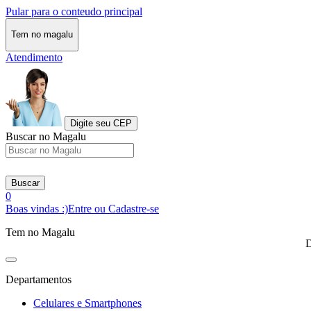
Pular para o conteudo principal
Tem no magalu
Atendimento
Digite seu CEP
Buscar no Magalu
Buscar
0
Boas vindas :)
Entre ou Cadastre-se
Tem no Magalu
D
Departamentos
Celulares e Smartphones