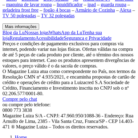
–
maquina de lavar roupa
–
liquidificador
–
ipad
–
guarda roupa
–
geladeira frost free
–
fogão 4 bocas
–
Armário de Cozinha
–
Alexa
–
TV 50 polegadas
–
TV 32 polegadas
Mais informações
Blog da Lu
Nossas lojas
WhatsApp da Lu
Tenha sua
loja
Regulamento
Acessibilidade
Segurança e Privacidade
Preços e condições de pagamento exclusivos para compras via
internet, podendo variar nas lojas físicas. Ofertas válidas na compra
de até 5 peças de cada produto por cliente, até o término dos nossos
estoques para internet. Caso os produtos apresentem divergências de
valores, o preço válido é o da sacola de compras.
O Magazine Luiza atua como correspondente no País, nos termos da
Resolução CMN nº 4.935/2021, e encaminha propostas de cartão de
crédito e operações de crédito para a Luizacred S.A Sociedade de
Crédito, Financiamento e Investimento inscrita no CNPJ sob o nº
02.206.577/0001-80.
Compre pelo chat
ou compre pelo telefone:
0800 773 3838
Magazine Luiza S/A - CNPJ: 47.960.950/1088-36 - Endereço: Rua
Arnulfo de Lima, 2385 - Vila Santa Cruz, Franca/SP - CEP 14.403-
471 ® Magazine Luiza – Todos os direitos reservados.
Home