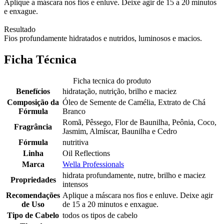
Aplique a máscara nos fios e enluve. Deixe agir de 15 a 20 minutos
e enxague.
Resultado
Fios profundamente hidratados e nutridos, luminosos e macios.
Ficha Técnica
Ficha tecnica do produto
Benefícios
hidratação, nutrição, brilho e maciez
Composição da
Óleo de Semente de Camélia, Extrato de Chá
Fórmula
Branco
Romã, Pêssego, Flor de Baunilha, Peônia, Coco,
Fragrância
Jasmim, Almíscar, Baunilha e Cedro
Fórmula
nutritiva
Linha
Oil Reflections
Marca
Wella Professionals
hidrata profundamente, nutre, brilho e maciez
Propriedades
intensos
Recomendações
Aplique a máscara nos fios e enluve. Deixe agir
de Uso
de 15 a 20 minutos e enxague.
Tipo de Cabelo
todos os tipos de cabelo