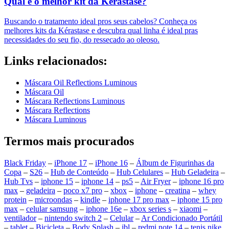
Qual é o melhor kit da Kérastase?
Buscando o tratamento ideal pros seus cabelos? Conheça os
melhores kits da Kérastase e descubra qual linha é ideal pras
necessidades do seu fio, do ressecado ao oleoso.
Links relacionados:
Máscara Oil Reflections Luminous
Máscara Oil
Máscara Reflections Luminous
Máscara Reflections
Máscara Luminous
Termos mais procurados
Black Friday
–
iPhone 17
–
iPhone 16
–
Álbum de Figurinhas da
Copa
–
S26
–
Hub de Conteúdo
–
Hub Celulares
–
Hub Geladeira
–
Hub Tvs
–
iphone 15
–
iphone 14
–
ps5
–
Air Fryer
–
iphone 16 pro
max
–
geladeira
–
poco x7 pro
–
xbox
–
iphone
–
creatina
–
whey
protein
–
microondas
–
kindle
–
iphone 17 pro max
–
iphone 15 pro
max
–
celular samsung
–
iphone 16e
–
xbox series s
–
xiaomi
–
ventilador
–
nintendo switch 2
–
Celular
–
Ar Condicionado Portátil
–
tablet
–
Bicicleta
–
Body Splash
–
jbl
–
redmi note 14
–
tenis nike