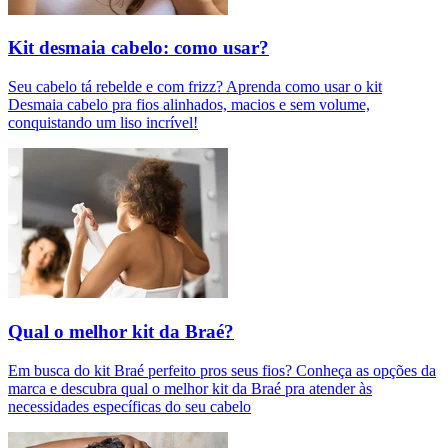
Kit desmaia cabelo: como usar?
Seu cabelo tá rebelde e com frizz? Aprenda como usar o kit
Desmaia cabelo pra fios alinhados, macios e sem volume,
conquistando um liso incrível!
Qual o melhor kit da Braé?
Em busca do kit Braé perfeito pros seus fios? Conheça as opções da
marca e descubra qual o melhor kit da Braé pra atender às
necessidades específicas do seu cabelo