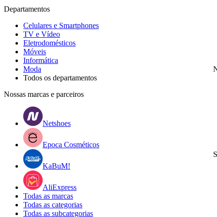
Departamentos
Celulares e Smartphones
TV e Vídeo
Eletrodomésticos
Móveis
Informática
Moda
N
Todos os departamentos
Nossas marcas e parceiros
Netshoes
Epoca Cosméticos
S
KaBuM!
AliExpress
Todas as marcas
Todas as categorias
Todas as subcategorias