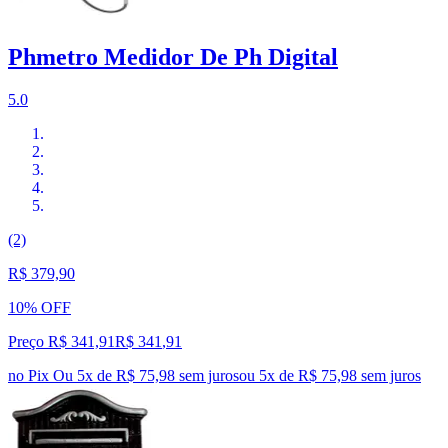
Phmetro Medidor De Ph Digital
5.0
(2)
R$ 379,90
10% OFF
Preço R$ 341,91
R$
341
,
91
no Pix
Ou 5x de R$ 75,98 sem juros
ou
5
x de
R$ 75,98
sem juros