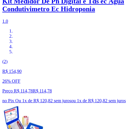
Kit Medidor De Ph Digital e Tds ec Água
Condutivimetro Ec Hidroponia
1.0
(2)
R$ 154,90
26% OFF
Preço R$ 114,78
R$
114
,
78
no Pix
Ou 1x de R$ 120,82 sem juros
ou
1
x de
R$ 120,82
sem juros