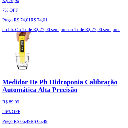
R$ 79,90
7% OFF
Preço R$ 74,01
R$
74
,
01
no Pix
Ou 1x de R$ 77,90 sem juros
ou
1
x de
R$ 77,90
sem juros
Medidor De Ph Hidroponia Calibração
Automática Alta Precisão
R$ 89,99
26% OFF
Preço R$ 66,49
R$
66
,
49