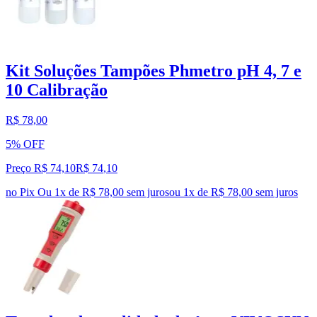
Kit Soluções Tampões Phmetro pH 4, 7 e
10 Calibração
R$ 78,00
5% OFF
Preço R$ 74,10
R$
74
,
10
no Pix
Ou 1x de R$ 78,00 sem juros
ou
1
x de
R$ 78,00
sem juros