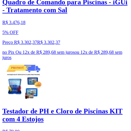
Quadro de Comando para Piscinas - iGUi
- Tratamento com Sal
R$ 3.476,18
5% OFF
Preço R$ 3.302,37
R$
3.302
,
37
no Pix
Ou 12x de R$ 289,68 sem juros
ou
12
x de
R$ 289,68
sem
juros
Testador de PH e Cloro de Piscinas KIT
com 4 Estojos