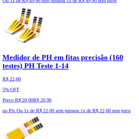
Ou 1x de R$ 49,90 sem juros
ou
1
x de
R$ 49,90
sem juros
Medidor de PH em fitas precisão (160
testes) PH Teste 1-14
R$ 22,00
5% OFF
Preço R$ 20,90
R$
20
,
90
no Pix
Ou 1x de R$ 22,00 sem juros
ou
1
x de
R$ 22,00
sem juros