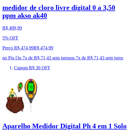
medidor de cloro livre digital 0 a 3,50
ppm akso ak40
R$ 499,99
5% OFF
Preço R$ 474,99
R$
474
,
99
no Pix
Ou 7x de R$ 71,43 sem juros
ou
7
x de
R$ 71,43
sem juros
Cupom R$ 30 OFF
Aparelho Medidor Digital Ph 4 em 1 Solo