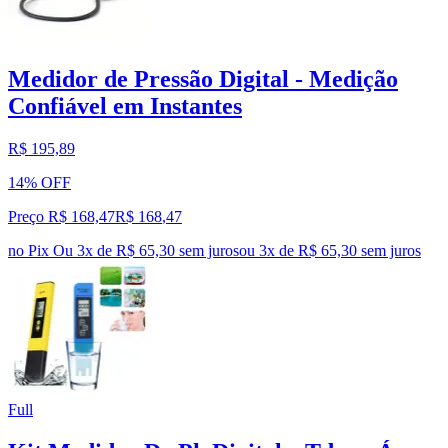
Medidor de Pressão Digital - Medição
Confiável em Instantes
R$ 195,89
14% OFF
Preço R$ 168,47
R$
168
,
47
no Pix
Ou 3x de R$ 65,30 sem juros
ou
3
x de
R$ 65,30
sem juros
Full