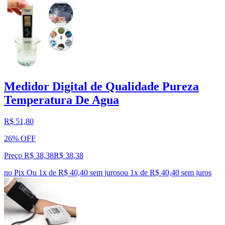
Medidor Digital de Qualidade Pureza
Temperatura De Agua
R$ 51,80
26% OFF
Preço R$ 38,38
R$
38
,
38
no Pix
Ou 1x de R$ 40,40 sem juros
ou
1
x de
R$ 40,40
sem juros