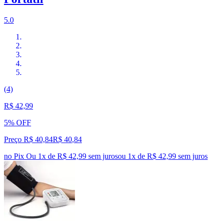
5.0
(4)
R$ 42,99
5% OFF
Preço R$ 40,84
R$
40
,
84
no Pix
Ou 1x de R$ 42,99 sem juros
ou
1
x de
R$ 42,99
sem juros