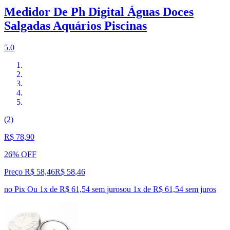
Medidor De Ph Digital Águas Doces
Salgadas Aquários Piscinas
5.0
(2)
R$ 78,90
26% OFF
Preço R$ 58,46
R$
58
,
46
no Pix
Ou 1x de R$ 61,54 sem juros
ou
1
x de
R$ 61,54
sem juros