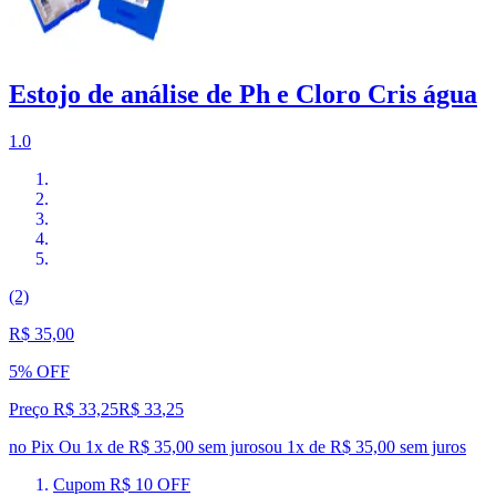
Estojo de análise de Ph e Cloro Cris água
1.0
(2)
R$ 35,00
5% OFF
Preço R$ 33,25
R$
33
,
25
no Pix
Ou 1x de R$ 35,00 sem juros
ou
1
x de
R$ 35,00
sem juros
Cupom R$ 10 OFF