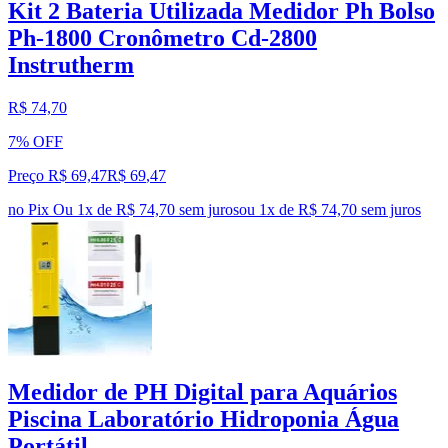
Kit 2 Bateria Utilizada Medidor Ph Bolso
Ph-1800 Cronômetro Cd-2800
Instrutherm
R$ 74,70
7% OFF
Preço R$ 69,47
R$
69
,
47
no Pix
Ou 1x de R$ 74,70 sem juros
ou
1
x de
R$ 74,70
sem juros
Medidor de PH Digital para Aquários
Piscina Laboratório Hidroponia Água
Portátil