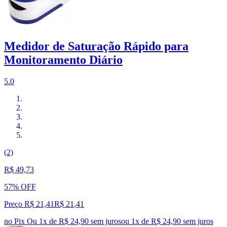
Medidor de Saturação Rápido para
Monitoramento Diário
5.0
(2)
R$ 49,73
57% OFF
Preço R$ 21,41
R$
21
,
41
no Pix
Ou 1x de R$ 24,90 sem juros
ou
1
x de
R$ 24,90
sem juros