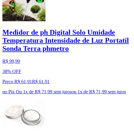
Medidor de ph Digital Solo Umidade
Temperatura Intensidade de Luz Portatil
Sonda Terra phmetro
R$ 99,99
38% OFF
Preço R$ 61,91
R$
61
,
91
no Pix
Ou 1x de R$ 71,99 sem juros
ou
1
x de
R$ 71,99
sem juros