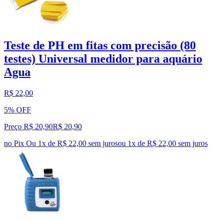
Teste de PH em fitas com precisão (80
testes) Universal medidor para aquário
Agua
R$ 22,00
5% OFF
Preço R$ 20,90
R$
20
,
90
no Pix
Ou 1x de R$ 22,00 sem juros
ou
1
x de
R$ 22,00
sem juros