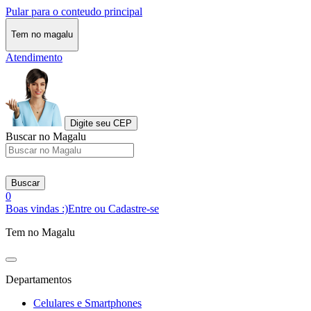
Pular para o conteudo principal
Tem no magalu
Atendimento
Digite seu CEP
Buscar no Magalu
Buscar
0
Boas vindas :)
Entre ou Cadastre-se
Tem no Magalu
Departamentos
Celulares e Smartphones