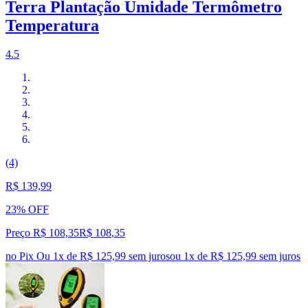
Terra Plantação Umidade Termômetro
Temperatura
4.5
(4)
R$ 139,99
23% OFF
Preço R$ 108,35
R$
108
,
35
no Pix
Ou 1x de R$ 125,99 sem juros
ou
1
x de
R$ 125,99
sem juros