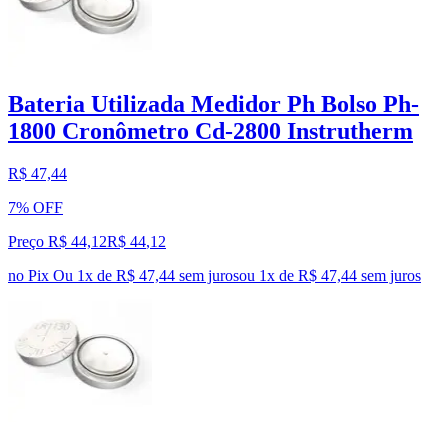
Bateria Utilizada Medidor Ph Bolso Ph-
1800 Cronômetro Cd-2800 Instrutherm
R$ 47,44
7% OFF
Preço R$ 44,12
R$
44
,
12
no Pix
Ou 1x de R$ 47,44 sem juros
ou
1
x de
R$ 47,44
sem juros