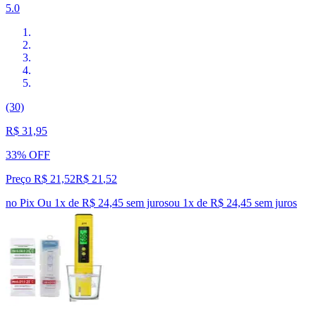
5.0
(30)
R$ 31,95
33% OFF
Preço R$ 21,52
R$
21
,
52
no Pix
Ou 1x de R$ 24,45 sem juros
ou
1
x de
R$ 24,45
sem juros