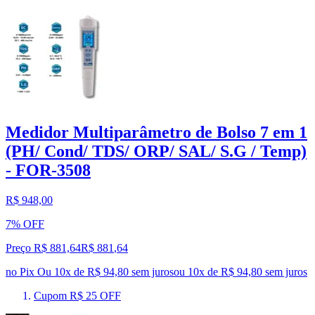
Medidor Multiparâmetro de Bolso 7 em 1
(PH/ Cond/ TDS/ ORP/ SAL/ S.G / Temp)
- FOR-3508
R$ 948,00
7% OFF
Preço R$ 881,64
R$
881
,
64
no Pix
Ou 10x de R$ 94,80 sem juros
ou
10
x de
R$ 94,80
sem juros
Cupom R$ 25 OFF