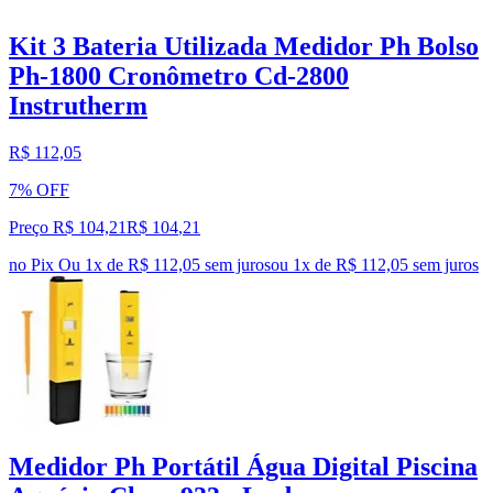
Kit 3 Bateria Utilizada Medidor Ph Bolso
Ph-1800 Cronômetro Cd-2800
Instrutherm
R$ 112,05
7% OFF
Preço R$ 104,21
R$
104
,
21
no Pix
Ou 1x de R$ 112,05 sem juros
ou
1
x de
R$ 112,05
sem juros
Medidor Ph Portátil Água Digital Piscina