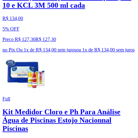
10 e KCL 3M 500 ml cada
R$ 134,00
5% OFF
Preço R$ 127,30
R$
127
,
30
no Pix
Ou 1x de R$ 134,00 sem juros
ou
1
x de
R$ 134,00
sem juros
Full
Kit Medidor Cloro e Ph Para Análise
Água de Piscinas Estojo Nacionnal
Piscinas