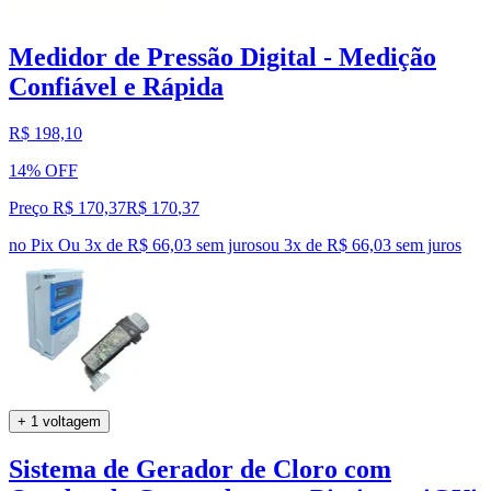
Medidor de Pressão Digital - Medição
Confiável e Rápida
R$ 198,10
14% OFF
Preço R$ 170,37
R$
170
,
37
no Pix
Ou 3x de R$ 66,03 sem juros
ou
3
x de
R$ 66,03
sem juros
+ 1 voltagem
Sistema de Gerador de Cloro com