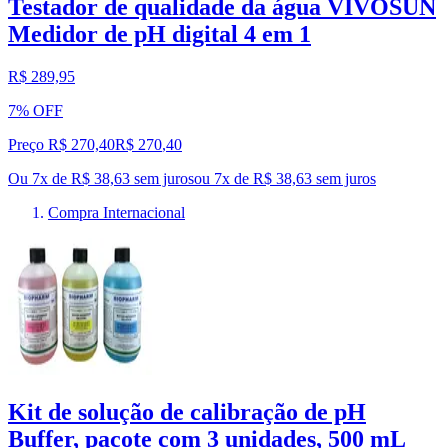
Testador de qualidade da água VIVOSUN
Medidor de pH digital 4 em 1
R$ 289,95
7% OFF
Preço R$ 270,40
R$
270
,
40
Ou 7x de R$ 38,63 sem juros
ou
7
x de
R$ 38,63
sem juros
Compra Internacional
Kit de solução de calibração de pH
Buffer, pacote com 3 unidades, 500 mL