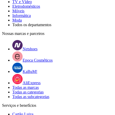
TV e Vídeo
Eletrodomésticos
Móveis
Informática
Moda
Todos os departamentos
Nossas marcas e parceiros
Netshoes
Epoca Cosméticos
KaBuM!
AliExpress
Todas as marcas
Todas as categorias
Todas as subcategorias
Serviços e benefícios
Cartão Luiza