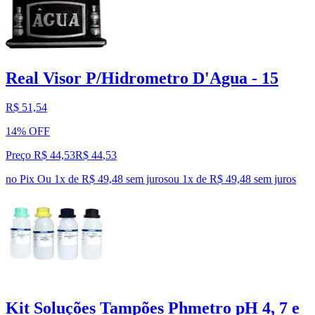
Real Visor P/Hidrometro D'Agua - 15
R$ 51,54
14% OFF
Preço R$ 44,53
R$
44
,
53
no Pix
Ou 1x de R$ 49,48 sem juros
ou
1
x de
R$ 49,48
sem juros
Kit Soluções Tampões Phmetro pH 4, 7 e