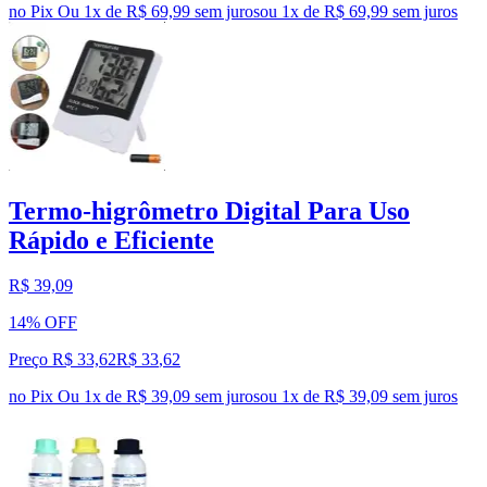
no Pix
Ou 1x de R$ 69,99 sem juros
ou
1
x de
R$ 69,99
sem juros
Termo-higrômetro Digital Para Uso
Rápido e Eficiente
R$ 39,09
14% OFF
Preço R$ 33,62
R$
33
,
62
no Pix
Ou 1x de R$ 39,09 sem juros
ou
1
x de
R$ 39,09
sem juros