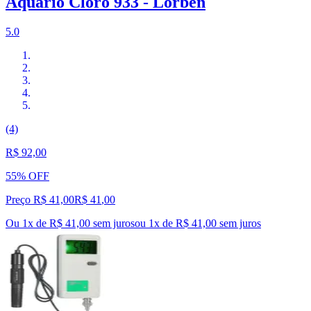
Aquário Cloro 933 - Lorben
5.0
(4)
R$ 92,00
55% OFF
Preço R$ 41,00
R$
41
,
00
Ou 1x de R$ 41,00 sem juros
ou
1
x de
R$ 41,00
sem juros