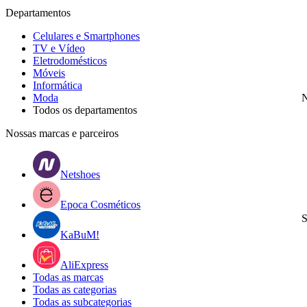
Departamentos
Celulares e Smartphones
TV e Vídeo
Eletrodomésticos
Móveis
Informática
Moda
N
Todos os departamentos
Nossas marcas e parceiros
Netshoes
Epoca Cosméticos
S
KaBuM!
AliExpress
Todas as marcas
Todas as categorias
Todas as subcategorias