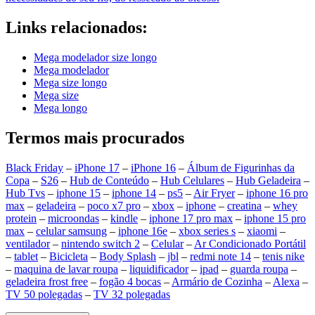
Links relacionados:
Mega modelador size longo
Mega modelador
Mega size longo
Mega size
Mega longo
Termos mais procurados
Black Friday
–
iPhone 17
–
iPhone 16
–
Álbum de Figurinhas da
Copa
–
S26
–
Hub de Conteúdo
–
Hub Celulares
–
Hub Geladeira
–
Hub Tvs
–
iphone 15
–
iphone 14
–
ps5
–
Air Fryer
–
iphone 16 pro
max
–
geladeira
–
poco x7 pro
–
xbox
–
iphone
–
creatina
–
whey
protein
–
microondas
–
kindle
–
iphone 17 pro max
–
iphone 15 pro
max
–
celular samsung
–
iphone 16e
–
xbox series s
–
xiaomi
–
ventilador
–
nintendo switch 2
–
Celular
–
Ar Condicionado Portátil
–
tablet
–
Bicicleta
–
Body Splash
–
jbl
–
redmi note 14
–
tenis nike
–
maquina de lavar roupa
–
liquidificador
–
ipad
–
guarda roupa
–
geladeira frost free
–
fogão 4 bocas
–
Armário de Cozinha
–
Alexa
–
TV 50 polegadas
–
TV 32 polegadas