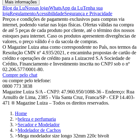
Mais informações
Blog da Lu
Nossas lojas
WhatsApp da Lu
Tenha sua
loja
Regulamento
Acessibilidade
Segurança e Privacidade
Preços e condições de pagamento exclusivos para compras via
internet, podendo variar nas lojas físicas. Ofertas válidas na compra
de até 5 peças de cada produto por cliente, até o término dos nossos
estoques para internet. Caso os produtos apresentem divergências de
valores, o preço válido é o da sacola de compras.
O Magazine Luiza atua como correspondente no País, nos termos da
Resolução CMN nº 4.935/2021, e encaminha propostas de cartão de
crédito e operações de crédito para a Luizacred S.A Sociedade de
Crédito, Financiamento e Investimento inscrita no CNPJ sob o nº
02.206.577/0001-80.
Compre pelo chat
ou compre pelo telefone:
0800 773 3838
Magazine Luiza S/A - CNPJ: 47.960.950/1088-36 - Endereço: Rua
Arnulfo de Lima, 2385 - Vila Santa Cruz, Franca/SP - CEP 14.403-
471 ® Magazine Luiza – Todos os direitos reservados.
Home
>
beleza e perfumaria
>
Secador e Modelador
>
Modelador de Cachos
>
Mega modelador size longo 32mm 220c bivolt