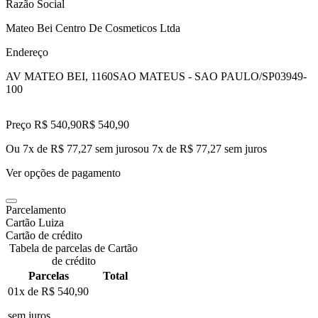
Razão Social
Mateo Bei Centro De Cosmeticos Ltda
Endereço
AV MATEO BEI, 1160
SAO MATEUS - SAO PAULO/SP
03949-
100
Preço R$ 540,90
R$
540
,
90
Ou 7x de R$ 77,27 sem juros
ou
7
x de
R$ 77,27
sem juros
Ver opções de pagamento
Parcelamento
Cartão Luiza
Cartão de crédito
Tabela de parcelas de Cartão
de crédito
Parcelas
Total
01x de
R$ 540,90
sem juros