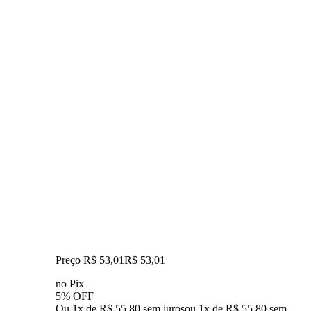
Preço R$ 53,01
R$
53
,
01
no Pix
5% OFF
Ou 1x de R$ 55,80 sem juros
ou
1
x de
R$ 55,80
sem