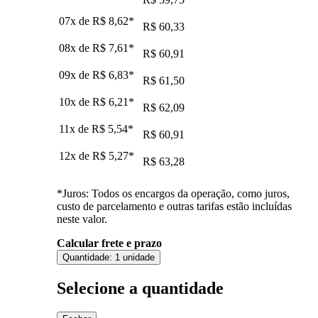
07x de
R$ 8,62
*
R$ 60,33
08x de
R$ 7,61
*
R$ 60,91
09x de
R$ 6,83
*
R$ 61,50
10x de
R$ 6,21
*
R$ 62,09
11x de
R$ 5,54
*
R$ 60,91
12x de
R$ 5,27
*
R$ 63,28
*Juros: Todos os encargos da operação, como juros,
custo de parcelamento e outras tarifas estão incluídas
neste valor.
Calcular frete e prazo
Quantidade:
1 unidade
Selecione a quantidade