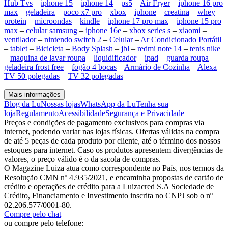
Hub Tvs
–
iphone 15
–
iphone 14
–
ps5
–
Air Fryer
–
iphone 16 pro
max
–
geladeira
–
poco x7 pro
–
xbox
–
iphone
–
creatina
–
whey
protein
–
microondas
–
kindle
–
iphone 17 pro max
–
iphone 15 pro
max
–
celular samsung
–
iphone 16e
–
xbox series s
–
xiaomi
–
ventilador
–
nintendo switch 2
–
Celular
–
Ar Condicionado Portátil
–
tablet
–
Bicicleta
–
Body Splash
–
jbl
–
redmi note 14
–
tenis nike
–
maquina de lavar roupa
–
liquidificador
–
ipad
–
guarda roupa
–
geladeira frost free
–
fogão 4 bocas
–
Armário de Cozinha
–
Alexa
–
TV 50 polegadas
–
TV 32 polegadas
Mais informações
Blog da Lu
Nossas lojas
WhatsApp da Lu
Tenha sua
loja
Regulamento
Acessibilidade
Segurança e Privacidade
Preços e condições de pagamento exclusivos para compras via
internet, podendo variar nas lojas físicas. Ofertas válidas na compra
de até 5 peças de cada produto por cliente, até o término dos nossos
estoques para internet. Caso os produtos apresentem divergências de
valores, o preço válido é o da sacola de compras.
O Magazine Luiza atua como correspondente no País, nos termos da
Resolução CMN nº 4.935/2021, e encaminha propostas de cartão de
crédito e operações de crédito para a Luizacred S.A Sociedade de
Crédito, Financiamento e Investimento inscrita no CNPJ sob o nº
02.206.577/0001-80.
Compre pelo chat
ou compre pelo telefone: