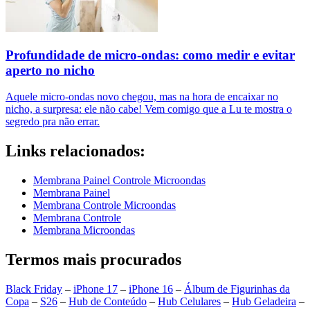
Profundidade de micro-ondas: como medir e evitar
aperto no nicho
Aquele micro-ondas novo chegou, mas na hora de encaixar no
nicho, a surpresa: ele não cabe! Vem comigo que a Lu te mostra o
segredo pra não errar.
Links relacionados:
Membrana Painel Controle Microondas
Membrana Painel
Membrana Controle Microondas
Membrana Controle
Membrana Microondas
Termos mais procurados
Black Friday
–
iPhone 17
–
iPhone 16
–
Álbum de Figurinhas da
Copa
–
S26
–
Hub de Conteúdo
–
Hub Celulares
–
Hub Geladeira
–