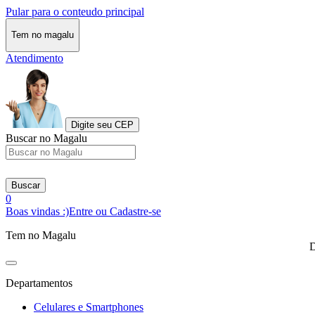
Pular para o conteudo principal
Tem no magalu
Atendimento
Digite seu CEP
Buscar no Magalu
Buscar
0
Boas vindas :)
Entre ou Cadastre-se
Tem no Magalu
D
Departamentos
Celulares e Smartphones