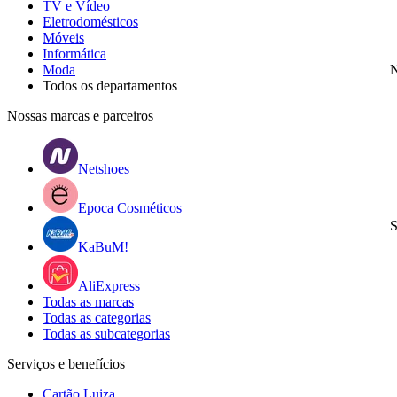
TV e Vídeo
Eletrodomésticos
Móveis
Informática
Moda
N
Todos os departamentos
Nossas marcas e parceiros
Netshoes
Epoca Cosméticos
S
KaBuM!
AliExpress
Todas as marcas
Todas as categorias
Todas as subcategorias
Serviços e benefícios
Cartão Luiza