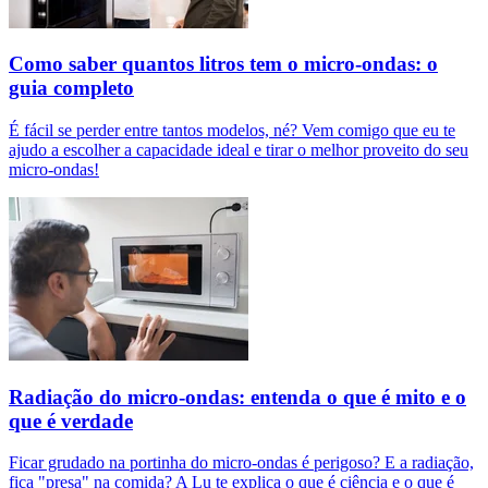
Como saber quantos litros tem o micro-ondas: o
guia completo
É fácil se perder entre tantos modelos, né? Vem comigo que eu te
ajudo a escolher a capacidade ideal e tirar o melhor proveito do seu
micro-ondas!
Radiação do micro-ondas: entenda o que é mito e o
que é verdade
Ficar grudado na portinha do micro-ondas é perigoso? E a radiação,
fica "presa" na comida? A Lu te explica o que é ciência e o que é