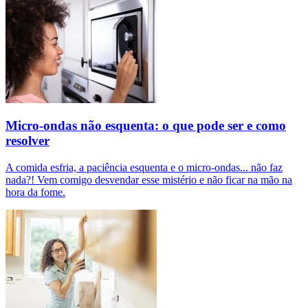
Micro-ondas não esquenta: o que pode ser e como
resolver
A comida esfria, a paciência esquenta e o micro-ondas... não faz
nada?! Vem comigo desvendar esse mistério e não ficar na mão na
hora da fome.