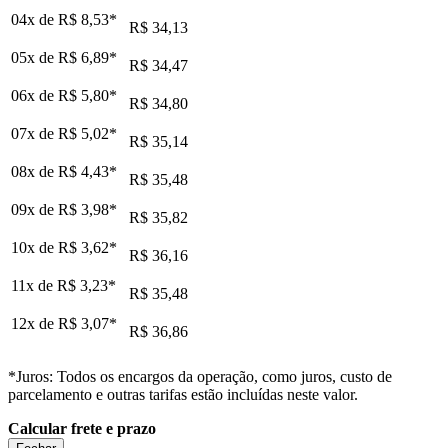
04x de
R$ 8,53
*
R$ 34,13
05x de
R$ 6,89
*
R$ 34,47
06x de
R$ 5,80
*
R$ 34,80
07x de
R$ 5,02
*
R$ 35,14
08x de
R$ 4,43
*
R$ 35,48
09x de
R$ 3,98
*
R$ 35,82
10x de
R$ 3,62
*
R$ 36,16
11x de
R$ 3,23
*
R$ 35,48
12x de
R$ 3,07
*
R$ 36,86
*Juros: Todos os encargos da operação, como juros, custo de
parcelamento e outras tarifas estão incluídas neste valor.
Calcular frete e prazo