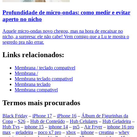
Profundidade de micro-ondas: como medir e evitar
aperto no nicho
Aquele micro-ondas novo chegou, mas na hora de encaixar no
nicho, a surpresa: ele não cabe! Vem comigo que a Lu te mostra o
segredo pra não errar.
Links relacionados:
Membrana / teclado compativel
Membrana /
Membrana teclado compativel
Membrana teclado
Membrana compativel
Termos mais procurados
Black Friday
–
iPhone 17
–
iPhone 16
–
Álbum de Figurinhas da
Copa
–
S26
–
Hub de Conteúdo
–
Hub Celulares
–
Hub Geladeira
–
Hub Tvs
–
iphone 15
–
iphone 14
–
ps5
–
Air Fryer
–
iphone 16 pro
max
–
geladeira
–
poco x7 pro
–
xbox
–
iphone
–
creatina
–
whey