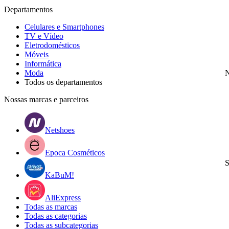
Departamentos
Celulares e Smartphones
TV e Vídeo
Eletrodomésticos
Móveis
Informática
Moda
N
Todos os departamentos
Nossas marcas e parceiros
Netshoes
Epoca Cosméticos
S
KaBuM!
AliExpress
Todas as marcas
Todas as categorias
Todas as subcategorias