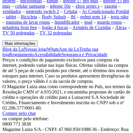
protein
–
microondas
–
kindle
–
iphone 17 pro max
–
iphone 15 pro
max
–
celular samsung
–
iphone 16e
–
xbox series s
–
xiaomi
–
ventilador
–
nintendo switch 2
–
Celular
–
Ar Condicionado Portátil
–
tablet
–
Bicicleta
–
Body Splash
–
jbl
–
redmi note 14
–
tenis nike
–
maquina de lavar roupa
–
liquidificador
–
ipad
–
guarda roupa
–
geladeira frost free
–
fogão 4 bocas
–
Armário de Cozinha
–
Alexa
–
TV 50 polegadas
–
TV 32 polegadas
Mais informações
Blog da Lu
Nossas lojas
WhatsApp da Lu
Tenha sua
loja
Regulamento
Acessibilidade
Segurança e Privacidade
Preços e condições de pagamento exclusivos para compras via
internet, podendo variar nas lojas físicas. Ofertas válidas na compra
de até 5 peças de cada produto por cliente, até o término dos nossos
estoques para internet. Caso os produtos apresentem divergências de
valores, o preço válido é o da sacola de compras.
O Magazine Luiza atua como correspondente no País, nos termos da
Resolução CMN nº 4.935/2021, e encaminha propostas de cartão de
crédito e operações de crédito para a Luizacred S.A Sociedade de
Crédito, Financiamento e Investimento inscrita no CNPJ sob o nº
02.206.577/0001-80.
Compre pelo chat
ou compre pelo telefone:
0800 773 3838
Magazine Luiza S/A - CNPJ: 47.960.950/1088-36 - Endereço: Rua