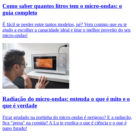
Como saber quantos litros tem o micro-ondas: o
guia completo
É fácil se perder entre tantos modelos, né? Vem comigo que eu te
ajudo a escolher a capacidade ideal e tirar o melhor proveito do seu
micro-ondas!
Radiação do micro-ondas: entenda o que é mito e o
que é verdade
Ficar grudado na portinha do micro-ondas é perigoso? E a radiação,
fica "presa" na comida? A Lu te explica o que é ciência e o que é
papo furado!