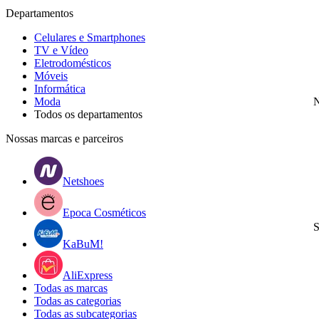
Departamentos
Celulares e Smartphones
TV e Vídeo
Eletrodomésticos
Móveis
Informática
Moda
N
Todos os departamentos
Nossas marcas e parceiros
Netshoes
Epoca Cosméticos
S
KaBuM!
AliExpress
Todas as marcas
Todas as categorias
Todas as subcategorias