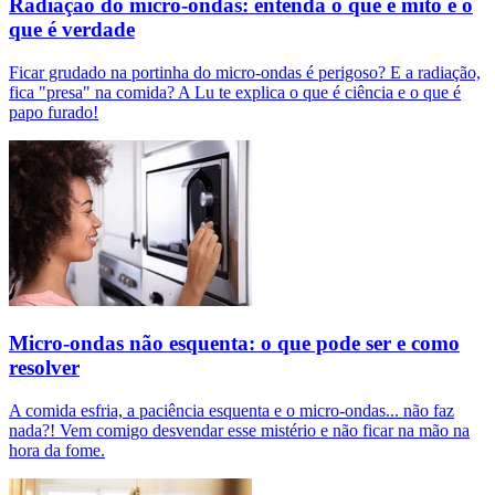
Radiação do micro-ondas: entenda o que é mito e o
que é verdade
Ficar grudado na portinha do micro-ondas é perigoso? E a radiação,
fica "presa" na comida? A Lu te explica o que é ciência e o que é
papo furado!
Micro-ondas não esquenta: o que pode ser e como
resolver
A comida esfria, a paciência esquenta e o micro-ondas... não faz
nada?! Vem comigo desvendar esse mistério e não ficar na mão na
hora da fome.