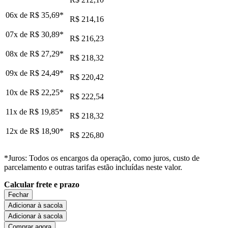
06x de
R$ 35,69
*
R$ 214,16
07x de
R$ 30,89
*
R$ 216,23
08x de
R$ 27,29
*
R$ 218,32
09x de
R$ 24,49
*
R$ 220,42
10x de
R$ 22,25
*
R$ 222,54
11x de
R$ 19,85
*
R$ 218,32
12x de
R$ 18,90
*
R$ 226,80
*Juros: Todos os encargos da operação, como juros, custo de
parcelamento e outras tarifas estão incluídas neste valor.
Calcular frete e prazo
Fechar
Adicionar à sacola
Adicionar à sacola
Comprar agora