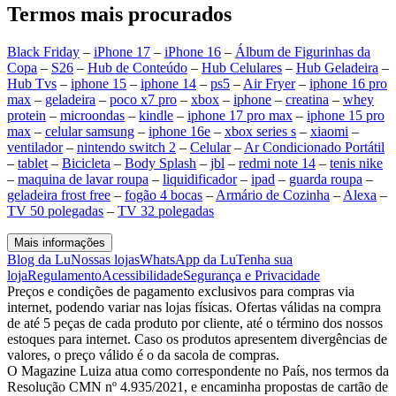
Termos mais procurados
Black Friday
–
iPhone 17
–
iPhone 16
–
Álbum de Figurinhas da
Copa
–
S26
–
Hub de Conteúdo
–
Hub Celulares
–
Hub Geladeira
–
Hub Tvs
–
iphone 15
–
iphone 14
–
ps5
–
Air Fryer
–
iphone 16 pro
max
–
geladeira
–
poco x7 pro
–
xbox
–
iphone
–
creatina
–
whey
protein
–
microondas
–
kindle
–
iphone 17 pro max
–
iphone 15 pro
max
–
celular samsung
–
iphone 16e
–
xbox series s
–
xiaomi
–
ventilador
–
nintendo switch 2
–
Celular
–
Ar Condicionado Portátil
–
tablet
–
Bicicleta
–
Body Splash
–
jbl
–
redmi note 14
–
tenis nike
–
maquina de lavar roupa
–
liquidificador
–
ipad
–
guarda roupa
–
geladeira frost free
–
fogão 4 bocas
–
Armário de Cozinha
–
Alexa
–
TV 50 polegadas
–
TV 32 polegadas
Mais informações
Blog da Lu
Nossas lojas
WhatsApp da Lu
Tenha sua
loja
Regulamento
Acessibilidade
Segurança e Privacidade
Preços e condições de pagamento exclusivos para compras via
internet, podendo variar nas lojas físicas. Ofertas válidas na compra
de até 5 peças de cada produto por cliente, até o término dos nossos
estoques para internet. Caso os produtos apresentem divergências de
valores, o preço válido é o da sacola de compras.
O Magazine Luiza atua como correspondente no País, nos termos da
Resolução CMN nº 4.935/2021, e encaminha propostas de cartão de