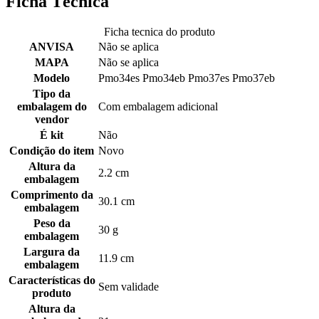
Ficha Técnica
Ficha tecnica do produto
ANVISA
Não se aplica
MAPA
Não se aplica
Modelo
Pmo34es Pmo34eb Pmo37es Pmo37eb
Tipo da
embalagem do
Com embalagem adicional
vendor
É kit
Não
Condição do item
Novo
Altura da
2.2 cm
embalagem
Comprimento da
30.1 cm
embalagem
Peso da
30 g
embalagem
Largura da
11.9 cm
embalagem
Características do
Sem validade
produto
Altura da