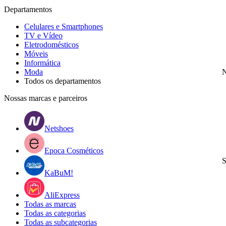
Departamentos
Celulares e Smartphones
TV e Vídeo
Eletrodomésticos
Móveis
Informática
Moda
N
Todos os departamentos
Nossas marcas e parceiros
Netshoes
Epoca Cosméticos
S
KaBuM!
AliExpress
Todas as marcas
Todas as categorias
Todas as subcategorias