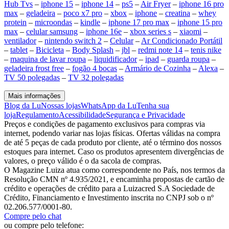
Hub Tvs
–
iphone 15
–
iphone 14
–
ps5
–
Air Fryer
–
iphone 16 pro
max
–
geladeira
–
poco x7 pro
–
xbox
–
iphone
–
creatina
–
whey
protein
–
microondas
–
kindle
–
iphone 17 pro max
–
iphone 15 pro
max
–
celular samsung
–
iphone 16e
–
xbox series s
–
xiaomi
–
ventilador
–
nintendo switch 2
–
Celular
–
Ar Condicionado Portátil
–
tablet
–
Bicicleta
–
Body Splash
–
jbl
–
redmi note 14
–
tenis nike
–
maquina de lavar roupa
–
liquidificador
–
ipad
–
guarda roupa
–
geladeira frost free
–
fogão 4 bocas
–
Armário de Cozinha
–
Alexa
–
TV 50 polegadas
–
TV 32 polegadas
Mais informações
Blog da Lu
Nossas lojas
WhatsApp da Lu
Tenha sua
loja
Regulamento
Acessibilidade
Segurança e Privacidade
Preços e condições de pagamento exclusivos para compras via
internet, podendo variar nas lojas físicas. Ofertas válidas na compra
de até 5 peças de cada produto por cliente, até o término dos nossos
estoques para internet. Caso os produtos apresentem divergências de
valores, o preço válido é o da sacola de compras.
O Magazine Luiza atua como correspondente no País, nos termos da
Resolução CMN nº 4.935/2021, e encaminha propostas de cartão de
crédito e operações de crédito para a Luizacred S.A Sociedade de
Crédito, Financiamento e Investimento inscrita no CNPJ sob o nº
02.206.577/0001-80.
Compre pelo chat
ou compre pelo telefone: