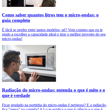
Como saber quantos litros tem o micro-ondas: o
guia completo
É fácil se perder entre tantos modelos, né? Vem comigo que eu te
ajudo a escolher a capacidade ideal e tirar o melhor proveito do seu
micro-ondas!
Radiação do micro-ondas: entenda o que é mito e o
que é verdade
Ficar grudado na portinha do micro-ondas é perigoso? E a radiação,
fica "presa" na comida? A Lu te explica o que é ciência e o que é