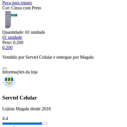
Peça para reparo
Cor:
Cinza com Preto
Quantidade:
01 unidade
01 unidade
Peso:
0.200
0.200
Vendido por
Servtel Celular
e entregue por
Magalu
Informações da loja
Servtel Celular
Lojista Magalu desde 2018
4.4