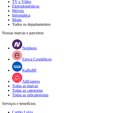
TV e Vídeo
Eletrodomésticos
Móveis
Informática
Moda
Todos os departamentos
Nossas marcas e parceiros
Netshoes
Epoca Cosméticos
KaBuM!
AliExpress
Todas as marcas
Todas as categorias
Todas as subcategorias
Serviços e benefícios
Cartão Luiza