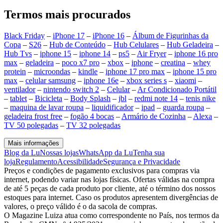
Termos mais procurados
Black Friday
–
iPhone 17
–
iPhone 16
–
Álbum de Figurinhas da
Copa
–
S26
–
Hub de Conteúdo
–
Hub Celulares
–
Hub Geladeira
–
Hub Tvs
–
iphone 15
–
iphone 14
–
ps5
–
Air Fryer
–
iphone 16 pro
max
–
geladeira
–
poco x7 pro
–
xbox
–
iphone
–
creatina
–
whey
protein
–
microondas
–
kindle
–
iphone 17 pro max
–
iphone 15 pro
max
–
celular samsung
–
iphone 16e
–
xbox series s
–
xiaomi
–
ventilador
–
nintendo switch 2
–
Celular
–
Ar Condicionado Portátil
–
tablet
–
Bicicleta
–
Body Splash
–
jbl
–
redmi note 14
–
tenis nike
–
maquina de lavar roupa
–
liquidificador
–
ipad
–
guarda roupa
–
geladeira frost free
–
fogão 4 bocas
–
Armário de Cozinha
–
Alexa
–
TV 50 polegadas
–
TV 32 polegadas
Mais informações
Blog da Lu
Nossas lojas
WhatsApp da Lu
Tenha sua
loja
Regulamento
Acessibilidade
Segurança e Privacidade
Preços e condições de pagamento exclusivos para compras via
internet, podendo variar nas lojas físicas. Ofertas válidas na compra
de até 5 peças de cada produto por cliente, até o término dos nossos
estoques para internet. Caso os produtos apresentem divergências de
valores, o preço válido é o da sacola de compras.
O Magazine Luiza atua como correspondente no País, nos termos da