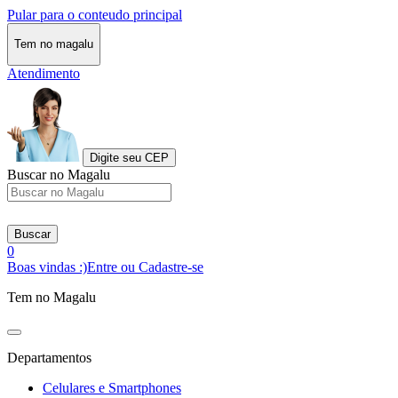
Pular para o conteudo principal
Tem no magalu
Atendimento
Digite seu CEP
Buscar no Magalu
Buscar
0
Boas vindas :)
Entre ou Cadastre-se
Tem no Magalu
Departamentos
Celulares e Smartphones