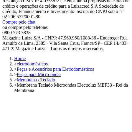
Resolução CMN nº 4.935/2021, e encaminha propostas de cartão de
crédito e operações de crédito para a Luizacred S.A Sociedade de
Crédito, Financiamento e Investimento inscrita no CNPJ sob o nº
02.206.577/0001-80.
Compre pelo chat
ou compre pelo telefone:
0800 773 3838
Magazine Luiza S/A - CNPJ: 47.960.950/1088-36 - Endereço: Rua
Arnulfo de Lima, 2385 - Vila Santa Cruz, Franca/SP - CEP 14.403-
471 ® Magazine Luiza – Todos os direitos reservados.
Home
>
eletrodomésticos
>
Peças e Acessórios para Eletrodomésticos
>
Peças para Micro-ondas
>
Membrana / Teclado
>
Membrana Teclado Microondas Electrolux MEF33 - Rei da
Membrana