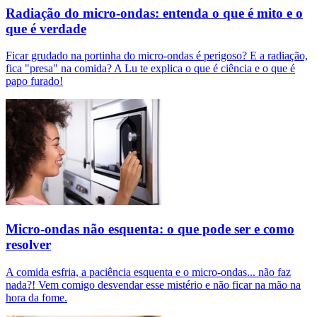
Radiação do micro-ondas: entenda o que é mito e o
que é verdade
Ficar grudado na portinha do micro-ondas é perigoso? E a radiação,
fica "presa" na comida? A Lu te explica o que é ciência e o que é
papo furado!
Micro-ondas não esquenta: o que pode ser e como
resolver
A comida esfria, a paciência esquenta e o micro-ondas... não faz
nada?! Vem comigo desvendar esse mistério e não ficar na mão na
hora da fome.