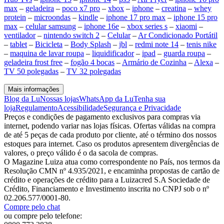
max
–
geladeira
–
poco x7 pro
–
xbox
–
iphone
–
creatina
–
whey
protein
–
microondas
–
kindle
–
iphone 17 pro max
–
iphone 15 pro
max
–
celular samsung
–
iphone 16e
–
xbox series s
–
xiaomi
–
ventilador
–
nintendo switch 2
–
Celular
–
Ar Condicionado Portátil
–
tablet
–
Bicicleta
–
Body Splash
–
jbl
–
redmi note 14
–
tenis nike
–
maquina de lavar roupa
–
liquidificador
–
ipad
–
guarda roupa
–
geladeira frost free
–
fogão 4 bocas
–
Armário de Cozinha
–
Alexa
–
TV 50 polegadas
–
TV 32 polegadas
Mais informações
Blog da Lu
Nossas lojas
WhatsApp da Lu
Tenha sua
loja
Regulamento
Acessibilidade
Segurança e Privacidade
Preços e condições de pagamento exclusivos para compras via
internet, podendo variar nas lojas físicas. Ofertas válidas na compra
de até 5 peças de cada produto por cliente, até o término dos nossos
estoques para internet. Caso os produtos apresentem divergências de
valores, o preço válido é o da sacola de compras.
O Magazine Luiza atua como correspondente no País, nos termos da
Resolução CMN nº 4.935/2021, e encaminha propostas de cartão de
crédito e operações de crédito para a Luizacred S.A Sociedade de
Crédito, Financiamento e Investimento inscrita no CNPJ sob o nº
02.206.577/0001-80.
Compre pelo chat
ou compre pelo telefone: