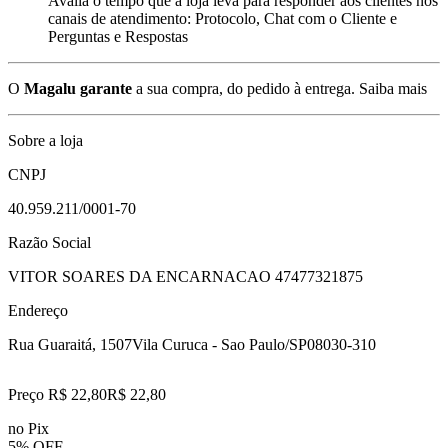
Avalia o tempo que a loja leva para responder aos clientes nos
canais de atendimento: Protocolo, Chat com o Cliente e
Perguntas e Respostas
O
Magalu garante
a sua compra, do pedido à entrega.
Saiba mais
Sobre a loja
CNPJ
40.959.211/0001-70
Razão Social
VITOR SOARES DA ENCARNACAO 47477321875
Endereço
Rua Guaraitá, 1507
Vila Curuca - Sao Paulo/SP
08030-310
Preço R$ 22,80
R$
22
,
80
no Pix
5% OFF