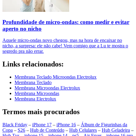
Profundidade de micro-ondas: como medir e evitar
aperto no nicho
Aquele micro-ondas novo chegou, mas na hora de encaixar no
nicho, a surpresa: ele não cabe! Vem comigo que a Lu te mostra o
segredo pra não errar.
Links relacionados:
Membrana Teclado Microondas Electrolux
Membrana Teclado
Membrana Microondas Electrolux
Membrana Microondas
Membrana Electrolux
Termos mais procurados
Black Friday
–
iPhone 17
–
iPhone 16
–
Álbum de Figurinhas da
Copa
–
S26
–
Hub de Conteúdo
–
Hub Celulares
–
Hub Geladeira
–
Hub Tvs
–
iphone 15
–
iphone 14
–
ps5
–
Air Fryer
–
iphone 16 pro