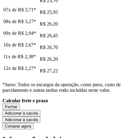
R$ 25,70
07x de
R$ 3,71
*
R$ 25,95
08x de
R$ 3,27
*
R$ 26,20
09x de
R$ 2,94
*
R$ 26,45
10x de
R$ 2,67
*
R$ 26,70
11x de
R$ 2,38
*
R$ 26,20
12x de
R$ 2,27
*
R$ 27,22
*Juros: Todos os encargos da operação, como juros, custo de
parcelamento e outras tarifas estão incluídas neste valor.
Calcular frete e prazo
Fechar
Adicionar à sacola
Adicionar à sacola
Comprar agora