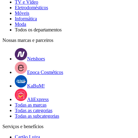
TV e Vídeo
Eletrodomésticos
Móveis
Informática
Moda
Todos os departamentos
Nossas marcas e parceiros
Netshoes
Epoca Cosméticos
KaBuM!
AliExpress
Todas as marcas
Todas as categorias
Todas as subcategorias
Serviços e benefícios
Cartão Luiza