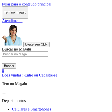
Pular para o conteudo principal
Tem no magalu
Atendimento
Digite seu CEP
Buscar no Magalu
Buscar
0
Boas vindas :)
Entre ou Cadastre-se
Tem no Magalu
Departamentos
Celulares e Smartphones