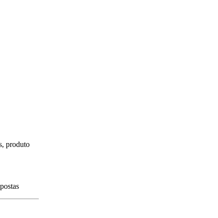
s, produto
spostas