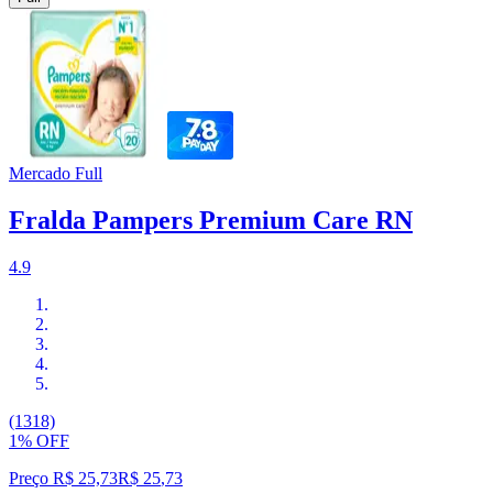
Mercado Full
Fralda Pampers Premium Care RN
4.9
(1318)
1% OFF
Preço R$ 25,73
R$
25
,
73