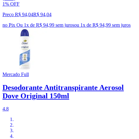
1% OFF
Preço R$ 94,04
R$
94
,
04
no Pix
Ou 1x de R$ 94,99 sem juros
ou
1
x de
R$ 94,99
sem juros
Mercado Full
Desodorante Antitranspirante Aerosol
Dove Original 150ml
4.8