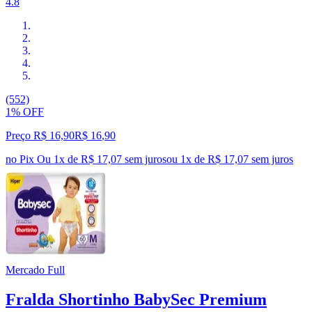
4.8
(552)
1% OFF
Preço R$ 16,90
R$
16
,
90
no Pix
Ou 1x de R$ 17,07 sem juros
ou
1
x de
R$ 17,07
sem juros
Mercado Full
Fralda Shortinho BabySec Premium