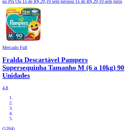
no Pix
Ou 1x de R$ 29,19 sem juros
ou
1
x de
R$ 29,19
sem juros
Mercado Full
Fralda Descartável Pampers
Supersequinha Tamanho M (6 a 10kg) 90
Unidades
4.8
(1264)