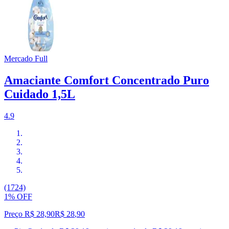
Mercado Full
Amaciante Comfort Concentrado Puro
Cuidado 1,5L
4.9
(1724)
1% OFF
Preço R$ 28,90
R$
28
,
90