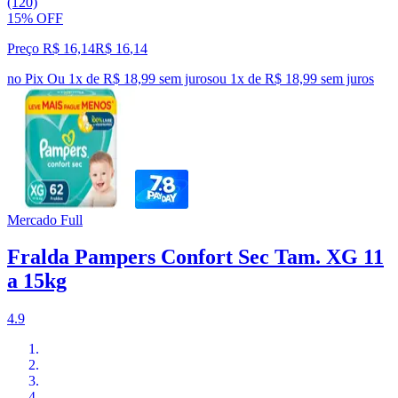
(120)
15% OFF
Preço R$ 16,14
R$
16
,
14
no Pix
Ou 1x de R$ 18,99 sem juros
ou
1
x de
R$ 18,99
sem juros
Mercado Full
Fralda Pampers Confort Sec Tam. XG 11
a 15kg
4.9