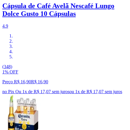
Cápsula de Café Avelã Nescafé Lungo
Dolce Gusto 10 Cápsulas
4.9
(348)
1% OFF
Preço R$ 16,90
R$
16
,
90
no Pix
Ou 1x de R$ 17,07 sem juros
ou
1
x de
R$ 17,07
sem juros