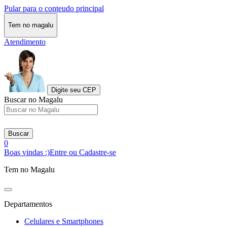
Pular para o conteudo principal
Tem no magalu
Atendimento
Digite seu CEP
Buscar no Magalu
Buscar
0
Boas vindas :)
Entre ou Cadastre-se
Tem no Magalu
Departamentos
Celulares e Smartphones