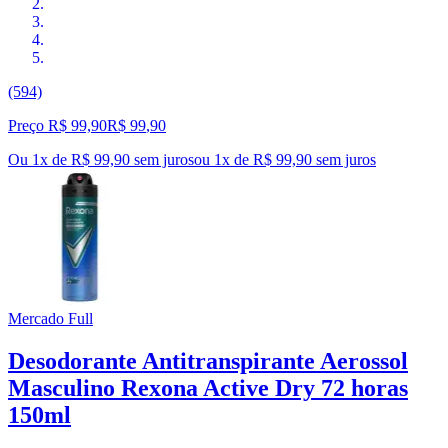
(594)
Preço R$ 99,90
R$
99
,
90
Ou 1x de R$ 99,90 sem juros
ou
1
x de
R$ 99,90
sem juros
Mercado Full
Desodorante Antitranspirante Aerossol
Masculino Rexona Active Dry 72 horas
150ml