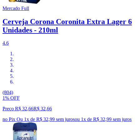
Mercado Full
Cerveja Corona Coronita Extra Lager 6
Unidades - 210ml
4.6
(804)
1% OFF
Preço R$ 32,66
R$
32
,
66
no Pix
Ou 1x de R$ 32,99 sem juros
ou
1
x de
R$ 32,99
sem juros