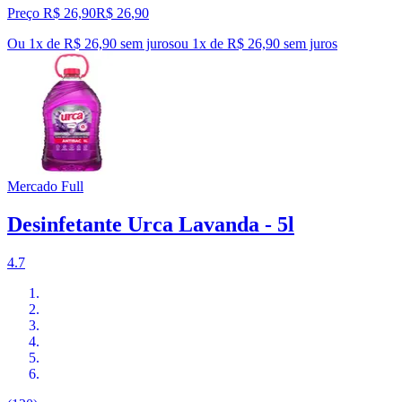
Preço R$ 26,90
R$
26
,
90
Ou 1x de R$ 26,90 sem juros
ou
1
x de
R$ 26,90
sem juros
Mercado Full
Desinfetante Urca Lavanda - 5l
4.7