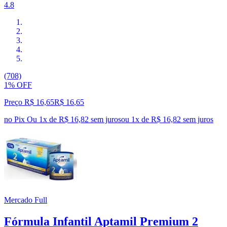
4.8
(708)
1% OFF
Preço R$ 16,65
R$
16
,
65
no Pix
Ou 1x de R$ 16,82 sem juros
ou
1
x de
R$ 16,82
sem juros
Mercado Full
Fórmula Infantil Aptamil Premium 2