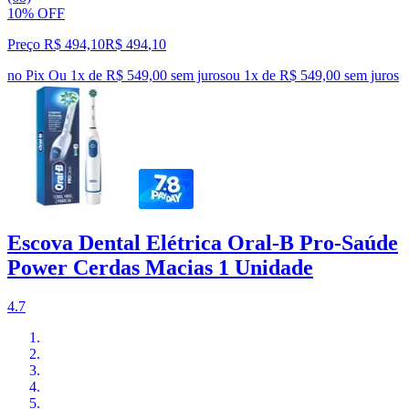
10% OFF
Preço R$ 494,10
R$
494
,
10
no Pix
Ou 1x de R$ 549,00 sem juros
ou
1
x de
R$ 549,00
sem juros
Escova Dental Elétrica Oral-B Pro-Saúde
Power Cerdas Macias 1 Unidade
4.7