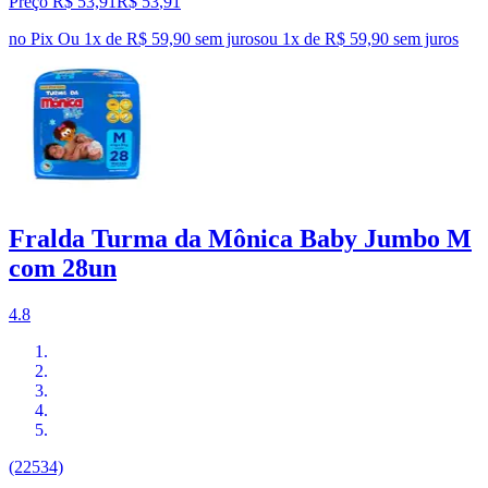
Preço R$ 53,91
R$
53
,
91
no Pix
Ou 1x de R$ 59,90 sem juros
ou
1
x de
R$ 59,90
sem juros
Fralda Turma da Mônica Baby Jumbo M
com 28un
4.8
(22534)