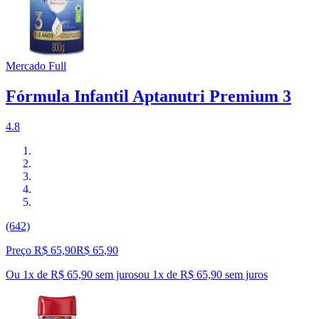
Mercado Full
Fórmula Infantil Aptanutri Premium 3
4.8
(642)
Preço R$ 65,90
R$
65
,
90
Ou 1x de R$ 65,90 sem juros
ou
1
x de
R$ 65,90
sem juros