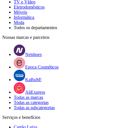
TV e Vídeo
Eletrodomésticos
Móveis
Informática
Moda
Todos os departamentos
Nossas marcas e parceiros
Netshoes
Epoca Cosméticos
KaBuM!
AliExpress
Todas as marcas
Todas as categorias
Todas as subcategorias
Serviços e benefícios
Cartão Luiza