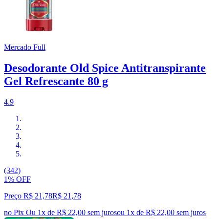
Mercado Full
Desodorante Old Spice Antitranspirante
Gel Refrescante 80 g
4.9
(342)
1% OFF
Preço R$ 21,78
R$
21
,
78
no Pix
Ou 1x de R$ 22,00 sem juros
ou
1
x de
R$ 22,00
sem juros