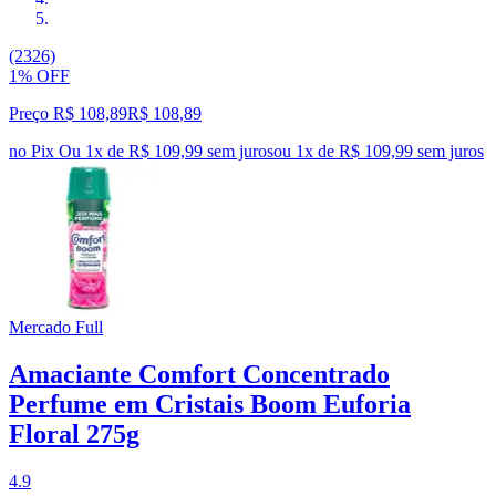
(2326)
1% OFF
Preço R$ 108,89
R$
108
,
89
no Pix
Ou 1x de R$ 109,99 sem juros
ou
1
x de
R$ 109,99
sem juros
Mercado Full
Amaciante Comfort Concentrado
Perfume em Cristais Boom Euforia
Floral 275g
4.9