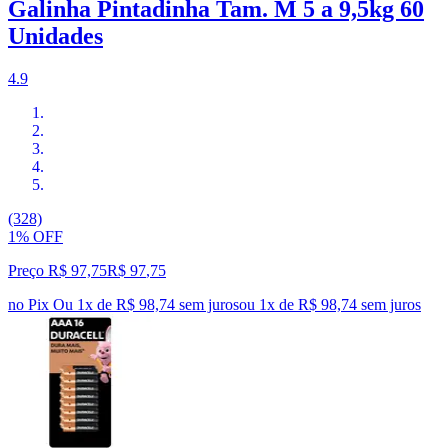
Galinha Pintadinha Tam. M 5 a 9,5kg 60
Unidades
4.9
(328)
1% OFF
Preço R$ 97,75
R$
97
,
75
no Pix
Ou 1x de R$ 98,74 sem juros
ou
1
x de
R$ 98,74
sem juros