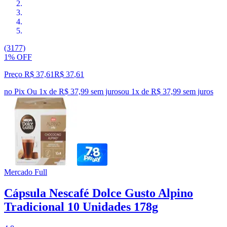
(3177)
1% OFF
Preço R$ 37,61
R$
37
,
61
no Pix
Ou 1x de R$ 37,99 sem juros
ou
1
x de
R$ 37,99
sem juros
Mercado Full
Cápsula Nescafé Dolce Gusto Alpino
Tradicional 10 Unidades 178g