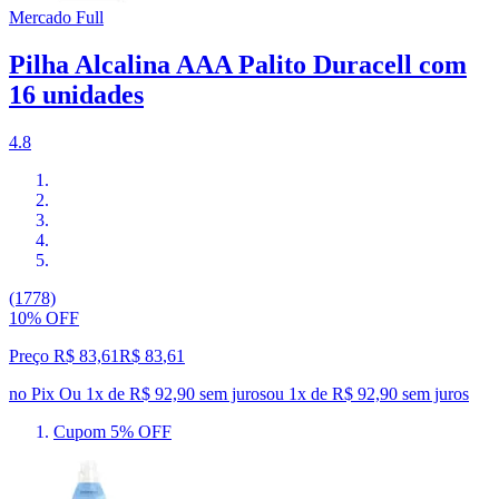
Mercado Full
Pilha Alcalina AAA Palito Duracell com
16 unidades
4.8
(1778)
10% OFF
Preço R$ 83,61
R$
83
,
61
no Pix
Ou 1x de R$ 92,90 sem juros
ou
1
x de
R$ 92,90
sem juros
Cupom 5% OFF