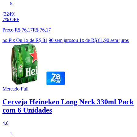
(3249)
7% OFF
Preço R$ 76,17
R$
76
,
17
no Pix
Ou 1x de R$ 81,90 sem juros
ou
1
x de
R$ 81,90
sem juros
Mercado Full
Cerveja Heineken Long Neck 330ml Pack
com 6 Unidades
4.8