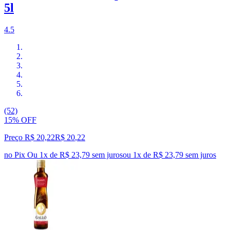
5l
4.5
(52)
15% OFF
Preço R$ 20,22
R$
20
,
22
no Pix
Ou 1x de R$ 23,79 sem juros
ou
1
x de
R$ 23,79
sem juros