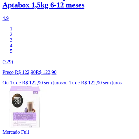
Aptabox 1,5kg 6-12 meses
4.9
(729)
Preço R$ 122,90
R$
122
,
90
Ou 1x de R$ 122,90 sem juros
ou
1
x de
R$ 122,90
sem juros
Mercado Full