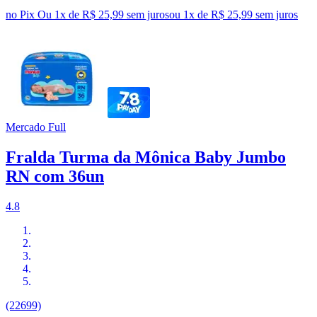
no Pix
Ou 1x de R$ 25,99 sem juros
ou
1
x de
R$ 25,99
sem juros
Mercado Full
Fralda Turma da Mônica Baby Jumbo
RN com 36un
4.8
(22699)