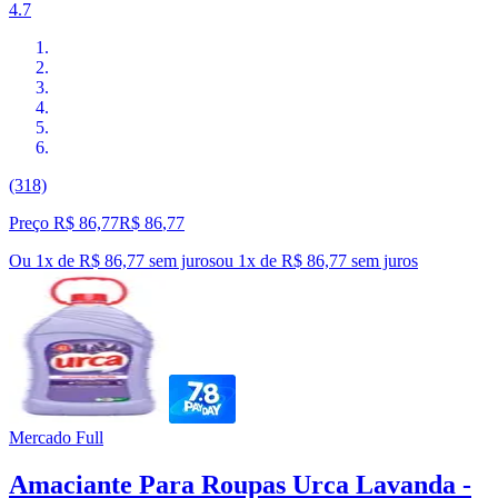
4.7
(318)
Preço R$ 86,77
R$
86
,
77
Ou 1x de R$ 86,77 sem juros
ou
1
x de
R$ 86,77
sem juros
Mercado Full
Amaciante Para Roupas Urca Lavanda -