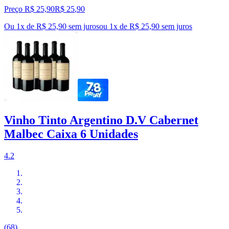
Preço R$ 25,90
R$
25
,
90
Ou 1x de R$ 25,90 sem juros
ou
1
x de
R$ 25,90
sem juros
Vinho Tinto Argentino D.V Cabernet
Malbec Caixa 6 Unidades
4.2
(68)