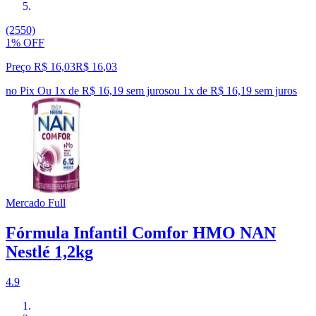
(2550)
1% OFF
Preço R$ 16,03
R$
16
,
03
no Pix
Ou 1x de R$ 16,19 sem juros
ou
1
x de
R$ 16,19
sem juros
Mercado Full
Fórmula Infantil Comfor HMO NAN
Nestlé 1,2kg
4.9