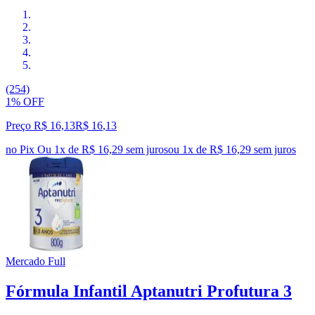
(254)
1% OFF
Preço R$ 16,13
R$
16
,
13
no Pix
Ou 1x de R$ 16,29 sem juros
ou
1
x de
R$ 16,29
sem juros
Mercado Full
Fórmula Infantil Aptanutri Profutura 3