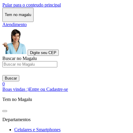
Pular para o conteudo principal
Tem no magalu
Atendimento
Digite seu CEP
Buscar no Magalu
Buscar
0
Boas vindas :)
Entre ou Cadastre-se
Tem no Magalu
Departamentos
Celulares e Smartphones