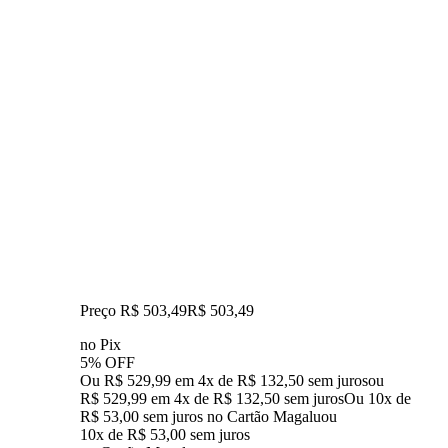
Preço R$ 503,49
R$
503
,
49
no Pix
5% OFF
Ou R$ 529,99 em 4x de R$ 132,50 sem juros
ou
R$ 529,99
em
4
x de
R$ 132,50
sem juros
Ou 10x de
R$ 53,00 sem juros no Cartão Magalu
ou
10
x de
R$ 53,00
sem juros