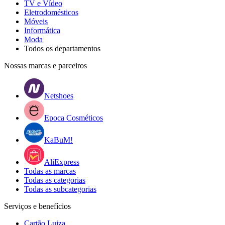
TV e Vídeo
Eletrodomésticos
Móveis
Informática
Moda
Todos os departamentos
Nossas marcas e parceiros
Netshoes
Epoca Cosméticos
KaBuM!
AliExpress
Todas as marcas
Todas as categorias
Todas as subcategorias
Serviços e benefícios
Cartão Luiza