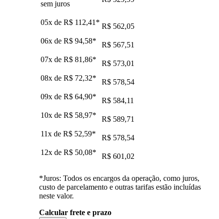
sem juros
05x de
R$ 112,41
*
R$ 562,05
06x de
R$ 94,58
*
R$ 567,51
07x de
R$ 81,86
*
R$ 573,01
08x de
R$ 72,32
*
R$ 578,54
09x de
R$ 64,90
*
R$ 584,11
10x de
R$ 58,97
*
R$ 589,71
11x de
R$ 52,59
*
R$ 578,54
12x de
R$ 50,08
*
R$ 601,02
*Juros: Todos os encargos da operação, como juros,
custo de parcelamento e outras tarifas estão incluídas
neste valor.
Calcular frete e prazo