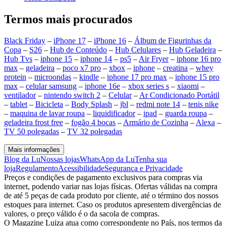
Termos mais procurados
Black Friday
–
iPhone 17
–
iPhone 16
–
Álbum de Figurinhas da
Copa
–
S26
–
Hub de Conteúdo
–
Hub Celulares
–
Hub Geladeira
–
Hub Tvs
–
iphone 15
–
iphone 14
–
ps5
–
Air Fryer
–
iphone 16 pro
max
–
geladeira
–
poco x7 pro
–
xbox
–
iphone
–
creatina
–
whey
protein
–
microondas
–
kindle
–
iphone 17 pro max
–
iphone 15 pro
max
–
celular samsung
–
iphone 16e
–
xbox series s
–
xiaomi
–
ventilador
–
nintendo switch 2
–
Celular
–
Ar Condicionado Portátil
–
tablet
–
Bicicleta
–
Body Splash
–
jbl
–
redmi note 14
–
tenis nike
–
maquina de lavar roupa
–
liquidificador
–
ipad
–
guarda roupa
–
geladeira frost free
–
fogão 4 bocas
–
Armário de Cozinha
–
Alexa
–
TV 50 polegadas
–
TV 32 polegadas
Mais informações
Blog da Lu
Nossas lojas
WhatsApp da Lu
Tenha sua
loja
Regulamento
Acessibilidade
Segurança e Privacidade
Preços e condições de pagamento exclusivos para compras via
internet, podendo variar nas lojas físicas. Ofertas válidas na compra
de até 5 peças de cada produto por cliente, até o término dos nossos
estoques para internet. Caso os produtos apresentem divergências de
valores, o preço válido é o da sacola de compras.
O Magazine Luiza atua como correspondente no País, nos termos da