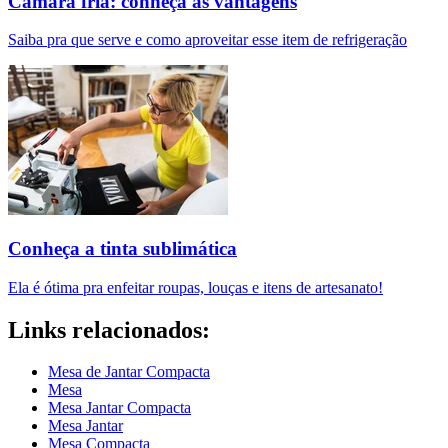
Câmara fria: conheça as vantagens
Saiba pra que serve e como aproveitar esse item de refrigeração
Conheça a tinta sublimática
Ela é ótima pra enfeitar roupas, louças e itens de artesanato!
Links relacionados:
Mesa de Jantar Compacta
Mesa
Mesa Jantar Compacta
Mesa Jantar
Mesa Compacta