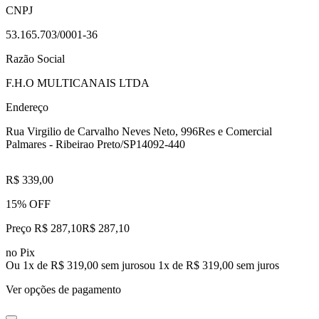
CNPJ
53.165.703/0001-36
Razão Social
F.H.O MULTICANAIS LTDA
Endereço
Rua Virgilio de Carvalho Neves Neto, 996
Res e Comercial
Palmares - Ribeirao Preto/SP
14092-440
R$ 339,00
15% OFF
Preço R$ 287,10
R$
287
,
10
no Pix
Ou 1x de R$ 319,00 sem juros
ou
1
x de
R$ 319,00
sem juros
Ver opções de pagamento