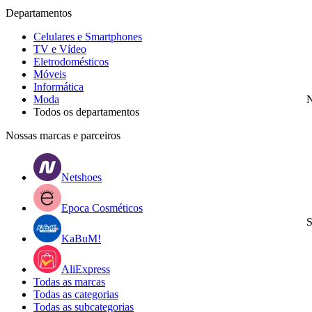
Departamentos
Celulares e Smartphones
TV e Vídeo
Eletrodomésticos
Móveis
Informática
Moda
N
Todos os departamentos
Nossas marcas e parceiros
Netshoes
Epoca Cosméticos
S
KaBuM!
AliExpress
Todas as marcas
Todas as categorias
Todas as subcategorias