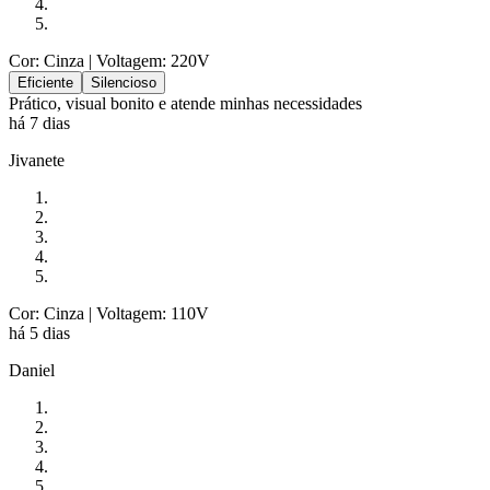
Cor: Cinza
| Voltagem: 220V
Eficiente
Silencioso
Prático, visual bonito e atende minhas necessidades
há 7 dias
Jivanete
Cor: Cinza
| Voltagem: 110V
há 5 dias
Daniel