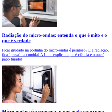
Radiação do micro-ondas: entenda o que é mito e o
que é verdade
Ficar grudado na portinha do micro-ondas é perigoso? E a radiação,
fica "presa" na comida? A Lu te explica o que é ciência e o que é
papo furado!
Micro-ondas não esquenta: o que pode ser e como