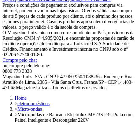
Preços e condições de pagamento exclusivos para compras via
internet, podendo variar nas lojas físicas. Ofertas válidas na compra
de até 5 peças de cada produto por cliente, até o término dos nossos
estoques para internet. Caso os produtos apresentem divergências de
valores, o preço válido é o da sacola de compras.
O Magazine Luiza atua como correspondente no País, nos termos da
Resolução CMN nº 4.935/2021, e encaminha propostas de cartão de
crédito e operações de crédito para a Luizacred S.A Sociedade de
Crédito, Financiamento e Investimento inscrita no CNPJ sob o nº
02.206.577/0001-80.
Compre pelo chat
ou compre pelo telefone:
0800 773 3838
Magazine Luiza S/A - CNPJ: 47.960.950/1088-36 - Endereço: Rua
Arnulfo de Lima, 2385 - Vila Santa Cruz, Franca/SP - CEP 14.403-
471 ® Magazine Luiza – Todos os direitos reservados.
Home
>
eletrodomésticos
>
Micro-ondas
>
Micro-ondas de Bancada Electrolux ME23S 23L Prata com
Painel Inteligente e Descongelar 220V