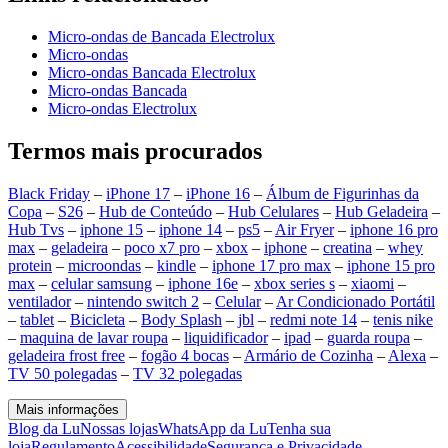
Micro-ondas de Bancada Electrolux
Micro-ondas
Micro-ondas Bancada Electrolux
Micro-ondas Bancada
Micro-ondas Electrolux
Termos mais procurados
Black Friday
–
iPhone 17
–
iPhone 16
–
Álbum de Figurinhas da
Copa
–
S26
–
Hub de Conteúdo
–
Hub Celulares
–
Hub Geladeira
–
Hub Tvs
–
iphone 15
–
iphone 14
–
ps5
–
Air Fryer
–
iphone 16 pro
max
–
geladeira
–
poco x7 pro
–
xbox
–
iphone
–
creatina
–
whey
protein
–
microondas
–
kindle
–
iphone 17 pro max
–
iphone 15 pro
max
–
celular samsung
–
iphone 16e
–
xbox series s
–
xiaomi
–
ventilador
–
nintendo switch 2
–
Celular
–
Ar Condicionado Portátil
–
tablet
–
Bicicleta
–
Body Splash
–
jbl
–
redmi note 14
–
tenis nike
–
maquina de lavar roupa
–
liquidificador
–
ipad
–
guarda roupa
–
geladeira frost free
–
fogão 4 bocas
–
Armário de Cozinha
–
Alexa
–
TV 50 polegadas
–
TV 32 polegadas
Mais informações
Blog da Lu
Nossas lojas
WhatsApp da Lu
Tenha sua
loja
Regulamento
Acessibilidade
Segurança e Privacidade