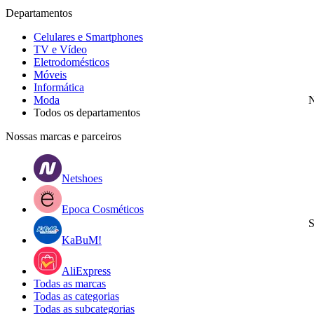
Departamentos
Celulares e Smartphones
TV e Vídeo
Eletrodomésticos
Móveis
Informática
Moda
N
Todos os departamentos
Nossas marcas e parceiros
Netshoes
Epoca Cosméticos
S
KaBuM!
AliExpress
Todas as marcas
Todas as categorias
Todas as subcategorias