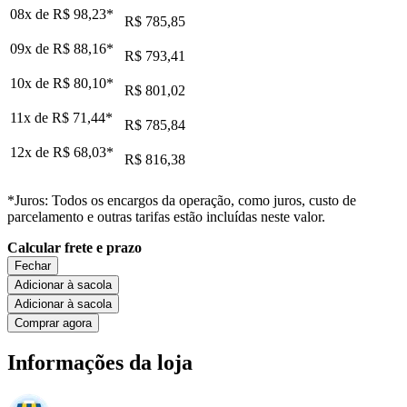
08x de
R$ 98,23
*
R$ 785,85
09x de
R$ 88,16
*
R$ 793,41
10x de
R$ 80,10
*
R$ 801,02
11x de
R$ 71,44
*
R$ 785,84
12x de
R$ 68,03
*
R$ 816,38
*Juros: Todos os encargos da operação, como juros, custo de
parcelamento e outras tarifas estão incluídas neste valor.
Calcular frete e prazo
Fechar
Adicionar à sacola
Adicionar à sacola
Comprar agora
Informações da loja