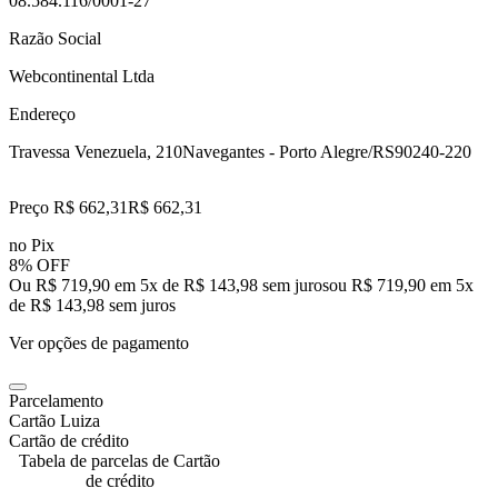
08.584.116/0001-27
Razão Social
Webcontinental Ltda
Endereço
Travessa Venezuela, 210
Navegantes - Porto Alegre/RS
90240-220
Preço R$ 662,31
R$
662
,
31
no Pix
8% OFF
Ou R$ 719,90 em 5x de R$ 143,98 sem juros
ou
R$ 719,90
em
5
x
de
R$ 143,98
sem juros
Ver opções de pagamento
Parcelamento
Cartão Luiza
Cartão de crédito
Tabela de parcelas de Cartão
de crédito