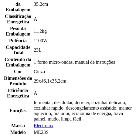
da
35,2cm
Embalagem
Classificação
A
Energética
Peso da
11,2kg
Embalagem
Potência
1100W
Capacidade
23L
Total
Conteúdo da
1 forno micro-ondas, manual de instruções
Embalagem
Cor
Cinza
Dimensões do
29x46,1x35,2cm
Produto
Eficiência
A
Energética
fermentar, desidratar, derreter, cozinhar delicado,
cozinhar rápido, descongelamento assistido, manter
Funções
aquecido, tira odor, economia de energia, trava-
painel, mudo, limpa fácil
Marca
Electrolux
Modelo
ME23S