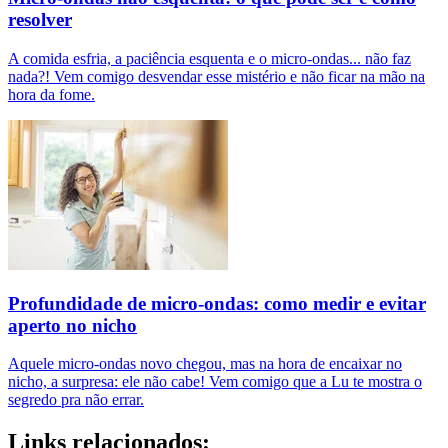
resolver
A comida esfria, a paciência esquenta e o micro-ondas... não faz
nada?! Vem comigo desvendar esse mistério e não ficar na mão na
hora da fome.
Profundidade de micro-ondas: como medir e evitar
aperto no nicho
Aquele micro-ondas novo chegou, mas na hora de encaixar no
nicho, a surpresa: ele não cabe! Vem comigo que a Lu te mostra o
segredo pra não errar.
Links relacionados: