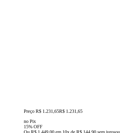
Preço R$ 1.231,65
R$
1.231
,
65
no Pix
15% OFF
Ou R$ 1.449,00 em 10x de R$ 144,90 sem juros
ou