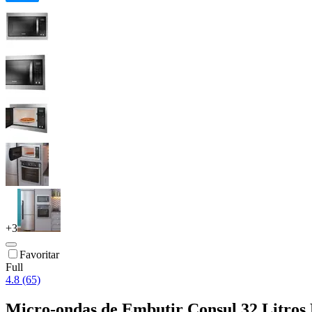
+
3
Favoritar
Full
4.8 (65)
Micro-ondas de Embutir Consul 32 Litros 