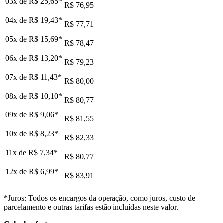
03x de
R$ 25,65
*
R$ 76,95
04x de
R$ 19,43
*
R$ 77,71
05x de
R$ 15,69
*
R$ 78,47
06x de
R$ 13,20
*
R$ 79,23
07x de
R$ 11,43
*
R$ 80,00
08x de
R$ 10,10
*
R$ 80,77
09x de
R$ 9,06
*
R$ 81,55
10x de
R$ 8,23
*
R$ 82,33
11x de
R$ 7,34
*
R$ 80,77
12x de
R$ 6,99
*
R$ 83,91
*Juros: Todos os encargos da operação, como juros, custo de
parcelamento e outras tarifas estão incluídas neste valor.