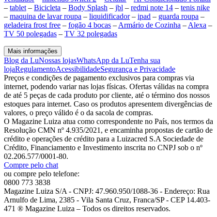
–
tablet
–
Bicicleta
–
Body Splash
–
jbl
–
redmi note 14
–
tenis nike
–
maquina de lavar roupa
–
liquidificador
–
ipad
–
guarda roupa
–
geladeira frost free
–
fogão 4 bocas
–
Armário de Cozinha
–
Alexa
–
TV 50 polegadas
–
TV 32 polegadas
Mais informações
Blog da Lu
Nossas lojas
WhatsApp da Lu
Tenha sua
loja
Regulamento
Acessibilidade
Segurança e Privacidade
Preços e condições de pagamento exclusivos para compras via
internet, podendo variar nas lojas físicas. Ofertas válidas na compra
de até 5 peças de cada produto por cliente, até o término dos nossos
estoques para internet. Caso os produtos apresentem divergências de
valores, o preço válido é o da sacola de compras.
O Magazine Luiza atua como correspondente no País, nos termos da
Resolução CMN nº 4.935/2021, e encaminha propostas de cartão de
crédito e operações de crédito para a Luizacred S.A Sociedade de
Crédito, Financiamento e Investimento inscrita no CNPJ sob o nº
02.206.577/0001-80.
Compre pelo chat
ou compre pelo telefone:
0800 773 3838
Magazine Luiza S/A - CNPJ: 47.960.950/1088-36 - Endereço: Rua
Arnulfo de Lima, 2385 - Vila Santa Cruz, Franca/SP - CEP 14.403-
471 ® Magazine Luiza – Todos os direitos reservados.