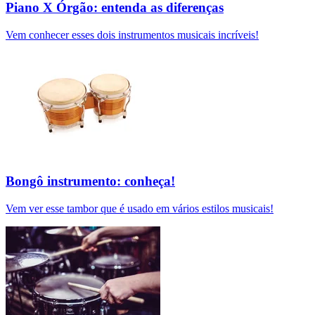
Piano X Órgão: entenda as diferenças
Vem conhecer esses dois instrumentos musicais incríveis!
Bongô instrumento: conheça!
Vem ver esse tambor que é usado em vários estilos musicais!