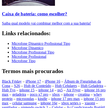
Caixa de bateria: como escolher?
Saiba qual modelo vai combinar melhor com a sua bateria!
Links relacionados:
Microfone Dinamico Profissional Tipo
Microfone Dinamico
Microfone Profissional Tipo
Microfone Profissional
Microfone Tipo
Termos mais procurados
Black Friday
–
iPhone 17
–
iPhone 16
–
Álbum de Figurinhas da
Copa
–
S26
–
Hub de Conteúdo
–
Hub Celulares
–
Hub Geladeira
–
Hub Tvs
–
iphone 15
–
iphone 14
–
ps5
–
Air Fryer
–
iphone 16 pro
max
–
geladeira
–
poco x7 pro
–
xbox
–
iphone
–
creatina
–
whey
protein
–
microondas
–
kindle
–
iphone 17 pro max
–
iphone 15 pro
max
–
celular samsung
–
iphone 16e
–
xbox series s
–
xiaomi
–
ventilador
–
nintendo switch 2
–
Celular
–
Ar Condicionado Portátil