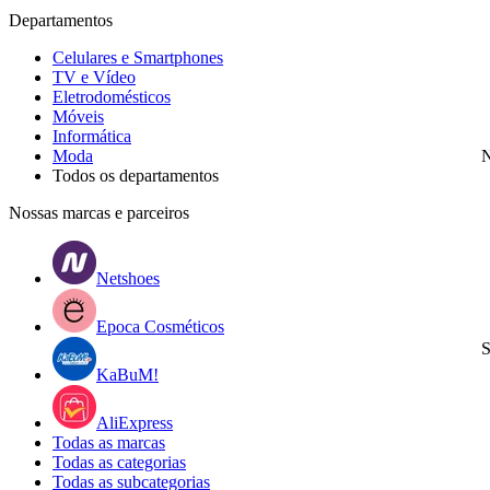
Departamentos
Celulares e Smartphones
TV e Vídeo
Eletrodomésticos
Móveis
Informática
Moda
N
Todos os departamentos
Nossas marcas e parceiros
Netshoes
Epoca Cosméticos
S
KaBuM!
AliExpress
Todas as marcas
Todas as categorias
Todas as subcategorias