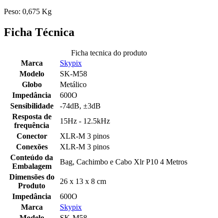
Peso: 0,675 Kg
Ficha Técnica
Ficha tecnica do produto
Marca
Skypix
Modelo
SK-M58
Globo
Metálico
Impedância
600O
Sensibilidade
-74dB, ±3dB
Resposta de
15Hz - 12.5kHz
frequência
Conector
XLR-M 3 pinos
Conexões
XLR-M 3 pinos
Conteúdo da
Bag, Cachimbo e Cabo Xlr P10 4 Metros
Embalagem
Dimensões do
26 x 13 x 8 cm
Produto
Impedância
600O
Marca
Skypix
Modelo
SK-M58