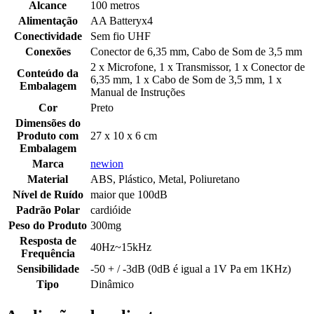
Alcance
100 metros
Alimentação
AA Batteryx4
Conectividade
Sem fio UHF
Conexões
Conector de 6,35 mm, Cabo de Som de 3,5 mm
2 x Microfone, 1 x Transmissor, 1 x Conector de
Conteúdo da
6,35 mm, 1 x Cabo de Som de 3,5 mm, 1 x
Embalagem
Manual de Instruções
Cor
Preto
Dimensões do
Produto com
27 x 10 x 6 cm
Embalagem
Marca
newion
Material
ABS, Plástico, Metal, Poliuretano
Nível de Ruído
maior que 100dB
Padrão Polar
cardióide
Peso do Produto
300mg
Resposta de
40Hz~15kHz
Frequência
Sensibilidade
-50 + / -3dB (0dB é igual a 1V Pa em 1KHz)
Tipo
Dinâmico