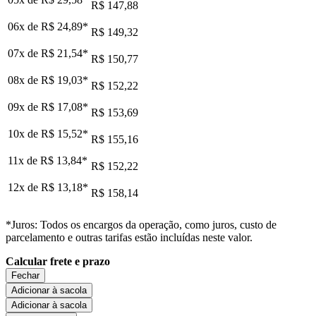
R$ 147,88
06x de
R$ 24,89
*
R$ 149,32
07x de
R$ 21,54
*
R$ 150,77
08x de
R$ 19,03
*
R$ 152,22
09x de
R$ 17,08
*
R$ 153,69
10x de
R$ 15,52
*
R$ 155,16
11x de
R$ 13,84
*
R$ 152,22
12x de
R$ 13,18
*
R$ 158,14
*Juros: Todos os encargos da operação, como juros, custo de
parcelamento e outras tarifas estão incluídas neste valor.
Calcular frete e prazo
Fechar
Adicionar à sacola
Adicionar à sacola