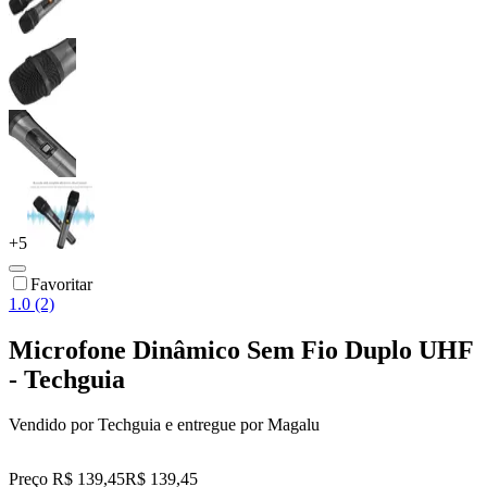
+
5
Favoritar
1.0 (2)
Microfone Dinâmico Sem Fio Duplo UHF
- Techguia
Vendido por
Techguia
e entregue por
Magalu
Preço R$ 139,45
R$
139
,
45