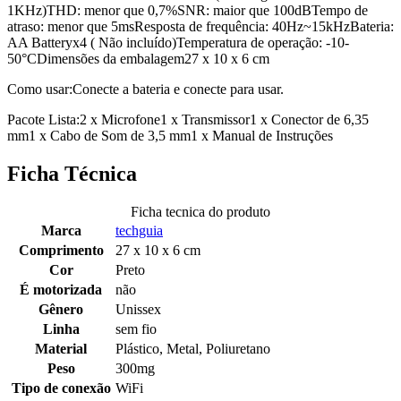
1KHz)THD: menor que 0,7%SNR: maior que 100dBTempo de
atraso: menor que 5msResposta de frequência: 40Hz~15kHzBateria:
AA Batteryx4 ( Não incluído)Temperatura de operação: -10-
50°CDimensões da embalagem‎27 x 10 x 6 cm
Como usar:Conecte a bateria e conecte para usar.
Pacote Lista:2 x Microfone1 x Transmissor1 x Conector de 6,35
mm1 x Cabo de Som de 3,5 mm1 x Manual de Instruções
Ficha Técnica
Ficha tecnica do produto
Marca
techguia
Comprimento
27 x 10 x 6 cm
Cor
Preto
É motorizada
não
Gênero
Unissex
Linha
sem fio
Material
Plástico, Metal, Poliuretano
Peso
300mg
Tipo de conexão
WiFi