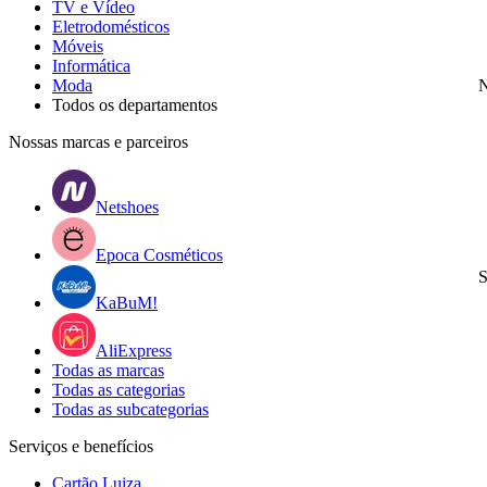
TV e Vídeo
Eletrodomésticos
Móveis
Informática
Moda
N
Todos os departamentos
Nossas marcas e parceiros
Netshoes
Epoca Cosméticos
S
KaBuM!
AliExpress
Todas as marcas
Todas as categorias
Todas as subcategorias
Serviços e benefícios
Cartão Luiza