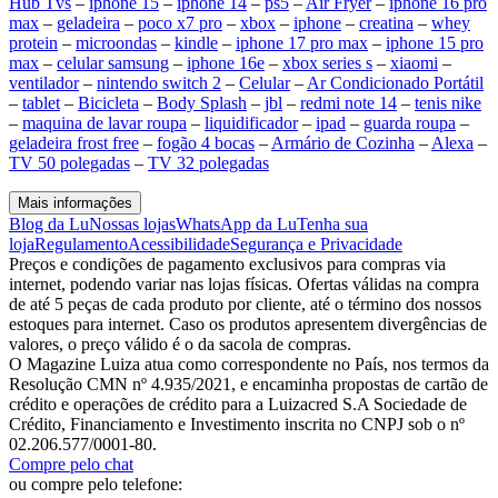
Hub Tvs
–
iphone 15
–
iphone 14
–
ps5
–
Air Fryer
–
iphone 16 pro
max
–
geladeira
–
poco x7 pro
–
xbox
–
iphone
–
creatina
–
whey
protein
–
microondas
–
kindle
–
iphone 17 pro max
–
iphone 15 pro
max
–
celular samsung
–
iphone 16e
–
xbox series s
–
xiaomi
–
ventilador
–
nintendo switch 2
–
Celular
–
Ar Condicionado Portátil
–
tablet
–
Bicicleta
–
Body Splash
–
jbl
–
redmi note 14
–
tenis nike
–
maquina de lavar roupa
–
liquidificador
–
ipad
–
guarda roupa
–
geladeira frost free
–
fogão 4 bocas
–
Armário de Cozinha
–
Alexa
–
TV 50 polegadas
–
TV 32 polegadas
Mais informações
Blog da Lu
Nossas lojas
WhatsApp da Lu
Tenha sua
loja
Regulamento
Acessibilidade
Segurança e Privacidade
Preços e condições de pagamento exclusivos para compras via
internet, podendo variar nas lojas físicas. Ofertas válidas na compra
de até 5 peças de cada produto por cliente, até o término dos nossos
estoques para internet. Caso os produtos apresentem divergências de
valores, o preço válido é o da sacola de compras.
O Magazine Luiza atua como correspondente no País, nos termos da
Resolução CMN nº 4.935/2021, e encaminha propostas de cartão de
crédito e operações de crédito para a Luizacred S.A Sociedade de
Crédito, Financiamento e Investimento inscrita no CNPJ sob o nº
02.206.577/0001-80.
Compre pelo chat
ou compre pelo telefone: