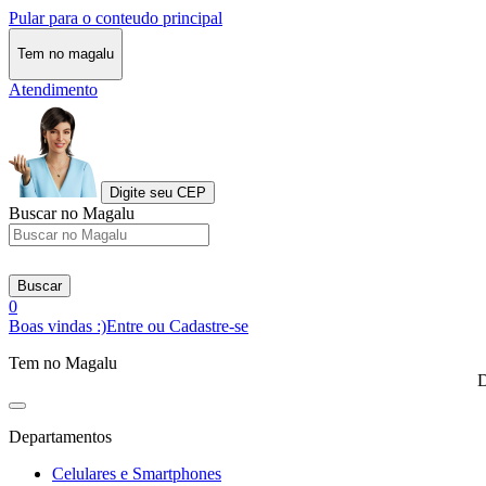
Pular para o conteudo principal
Tem no magalu
Atendimento
Digite seu CEP
Buscar no Magalu
Buscar
0
Boas vindas :)
Entre ou Cadastre-se
Tem no Magalu
D
Departamentos
Celulares e Smartphones