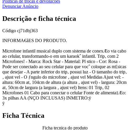
Políticas de trocas e devoluções
Denunciar Anúncio
Descrição e ficha técnica
Código
cj71dbj363
INFORMA€åES DO PRODUTO.
Microfone infantil musical duplo com sistema de conexÆo via cabo
ao celular, transformando-o em um karaokˆ infantil. Trip‚ com 2
Microfones! - Marca: Rock Star - Material: Pl stico - Cor: Rosa -
Pode ser conectado ao seu celular para que vocˆ coloque as m£sicas
que desejar - A parte inferior do trip‚ possui luz - O tamanho do trip‚
‚ ajust vel - O ƒngulo do microfone ‚ ajust vel Medidas Ajust vel: -
altura: 60cm at‚ 104cm de altura (a altura ‚ ajust vel) - largura: 20cm
at‚ 50cm de largura (a largura ‚ ajust vel) Itens: 01 Trip‚ 02
Microfones 01 Cabo para conectar o celular Fonte de alimenta‡Æo:
3x pilhas AA (NÇO INCLUSAS) INMETRO:ÿ
ÿ
Ficha Técnica
Ficha tecnica do produto