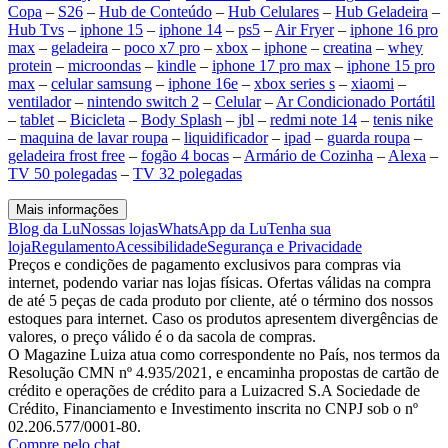
Copa
–
S26
–
Hub de Conteúdo
–
Hub Celulares
–
Hub Geladeira
–
Hub Tvs
–
iphone 15
–
iphone 14
–
ps5
–
Air Fryer
–
iphone 16 pro
max
–
geladeira
–
poco x7 pro
–
xbox
–
iphone
–
creatina
–
whey
protein
–
microondas
–
kindle
–
iphone 17 pro max
–
iphone 15 pro
max
–
celular samsung
–
iphone 16e
–
xbox series s
–
xiaomi
–
ventilador
–
nintendo switch 2
–
Celular
–
Ar Condicionado Portátil
–
tablet
–
Bicicleta
–
Body Splash
–
jbl
–
redmi note 14
–
tenis nike
–
maquina de lavar roupa
–
liquidificador
–
ipad
–
guarda roupa
–
geladeira frost free
–
fogão 4 bocas
–
Armário de Cozinha
–
Alexa
–
TV 50 polegadas
–
TV 32 polegadas
Mais informações
Blog da Lu
Nossas lojas
WhatsApp da Lu
Tenha sua
loja
Regulamento
Acessibilidade
Segurança e Privacidade
Preços e condições de pagamento exclusivos para compras via
internet, podendo variar nas lojas físicas. Ofertas válidas na compra
de até 5 peças de cada produto por cliente, até o término dos nossos
estoques para internet. Caso os produtos apresentem divergências de
valores, o preço válido é o da sacola de compras.
O Magazine Luiza atua como correspondente no País, nos termos da
Resolução CMN nº 4.935/2021, e encaminha propostas de cartão de
crédito e operações de crédito para a Luizacred S.A Sociedade de
Crédito, Financiamento e Investimento inscrita no CNPJ sob o nº
02.206.577/0001-80.
Compre pelo chat