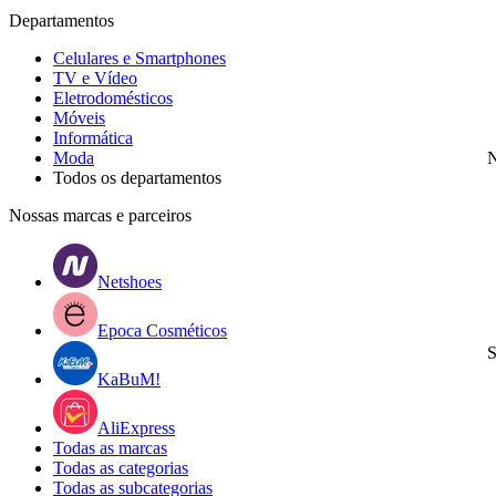
Departamentos
Celulares e Smartphones
TV e Vídeo
Eletrodomésticos
Móveis
Informática
Moda
N
Todos os departamentos
Nossas marcas e parceiros
Netshoes
Epoca Cosméticos
S
KaBuM!
AliExpress
Todas as marcas
Todas as categorias
Todas as subcategorias