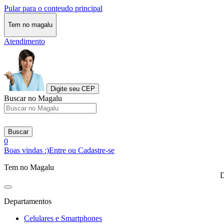
Pular para o conteudo principal
Tem no magalu
Atendimento
Digite seu CEP
Buscar no Magalu
Buscar
0
Boas vindas :)
Entre ou Cadastre-se
Tem no Magalu
D
Departamentos
Celulares e Smartphones