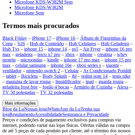
Microfone KDS-W382M Sem
Microfone KDS-W382M
Microfone Sem
Termos mais procurados
Black Friday
–
iPhone 17
–
iPhone 16
–
Álbum de Figurinhas da
Copa
–
S26
–
Hub de Conteúdo
–
Hub Celulares
–
Hub Geladeira
–
Hub Tvs
–
iphone 15
–
iphone 14
–
ps5
–
Air Fryer
–
iphone 16 pro
max
–
geladeira
–
poco x7 pro
–
xbox
–
iphone
–
creatina
–
whey
protein
–
microondas
–
kindle
–
iphone 17 pro max
–
iphone 15 pro
max
–
celular samsung
–
iphone 16e
–
xbox series s
–
xiaomi
–
ventilador
–
nintendo switch 2
–
Celular
–
Ar Condicionado Portátil
–
tablet
–
Bicicleta
–
Body Splash
–
jbl
–
redmi note 14
–
tenis nike
–
maquina de lavar roupa
–
liquidificador
–
ipad
–
guarda roupa
–
geladeira frost free
–
fogão 4 bocas
–
Armário de Cozinha
–
Alexa
–
TV 50 polegadas
–
TV 32 polegadas
Mais informações
Blog da Lu
Nossas lojas
WhatsApp da Lu
Tenha sua
loja
Regulamento
Acessibilidade
Segurança e Privacidade
Preços e condições de pagamento exclusivos para compras via
internet, podendo variar nas lojas físicas. Ofertas válidas na compra
de até 5 peças de cada produto por cliente, até o término dos nossos