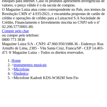
estoques para internet. Caso os produtos apresentem divergências de
valores, o preço válido é o da sacola de compras.
O Magazine Luiza atua como correspondente no País, nos termos da
Resolução CMN nº 4.935/2021, e encaminha propostas de cartão de
crédito e operações de crédito para a Luizacred S.A Sociedade de
Crédito, Financiamento e Investimento inscrita no CNPJ sob o nº
02.206.577/0001-80.
Compre pelo chat
ou compre pelo telefone:
0800 773 3838
Magazine Luiza S/A - CNPJ: 47.960.950/1088-36 - Endereço: Rua
Arnulfo de Lima, 2385 - Vila Santa Cruz, Franca/SP - CEP 14.403-
471 ® Magazine Luiza – Todos os direitos reservados.
Home
>
instrumentos musicais
>
Microfone
>
Dinâmico
>
Microfone Kadosh KDS-W382M Sem Fio