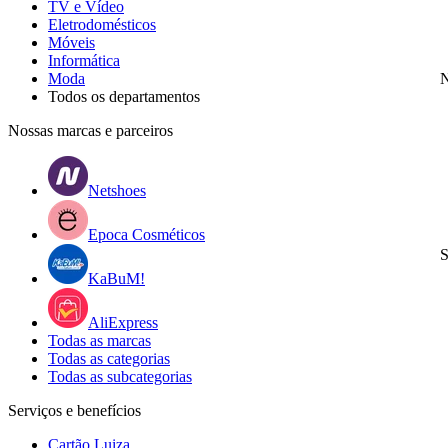
TV e Vídeo
Eletrodomésticos
Móveis
Informática
Moda
N
Todos os departamentos
Nossas marcas e parceiros
Netshoes
Epoca Cosméticos
S
KaBuM!
AliExpress
Todas as marcas
Todas as categorias
Todas as subcategorias
Serviços e benefícios
Cartão Luiza