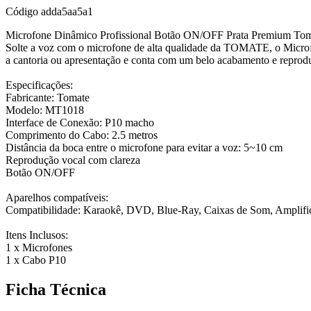
Código
adda5aa5a1
Microfone Dinâmico Profissional Botão ON/OFF Prata Premium To
Solte a voz com o microfone de alta qualidade da TOMATE, o Micro
a cantoria ou apresentação e conta com um belo acabamento e reprodu
Especificações:
Fabricante: Tomate
Modelo: MT1018
Interface de Conexão: P10 macho
Comprimento do Cabo: 2.5 metros
Distância da boca entre o microfone para evitar a voz: 5~10 cm
Reprodução vocal com clareza
Botão ON/OFF
Aparelhos compatíveis:
Compatibilidade: Karaokê, DVD, Blue-Ray, Caixas de Som, Amplific
Itens Inclusos:
1 x Microfones
1 x Cabo P10
Ficha Técnica