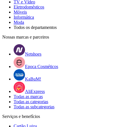
TV e Vídeo
Eletrodomésticos
Móveis
Informática
Moda
Todos os departamentos
Nossas marcas e parceiros
Netshoes
Epoca Cosméticos
KaBuM!
AliExpress
Todas as marcas
Todas as categorias
Todas as subcategorias
Serviços e benefícios
Cartão Luiza