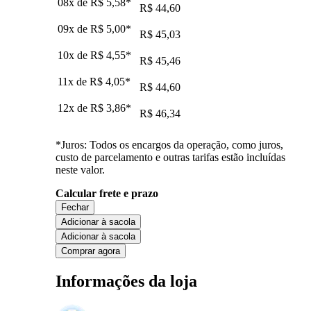
08x de
R$ 5,58
*
R$ 44,60
09x de
R$ 5,00
*
R$ 45,03
10x de
R$ 4,55
*
R$ 45,46
11x de
R$ 4,05
*
R$ 44,60
12x de
R$ 3,86
*
R$ 46,34
*Juros: Todos os encargos da operação, como juros,
custo de parcelamento e outras tarifas estão incluídas
neste valor.
Calcular frete e prazo
Fechar
Adicionar à sacola
Adicionar à sacola
Comprar agora
Informações da loja