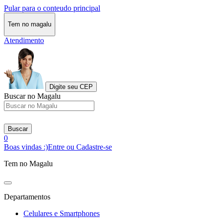
Pular para o conteudo principal
Tem no magalu
Atendimento
Digite seu CEP
Buscar no Magalu
Buscar
0
Boas vindas :)
Entre ou Cadastre-se
Tem no Magalu
Departamentos
Celulares e Smartphones