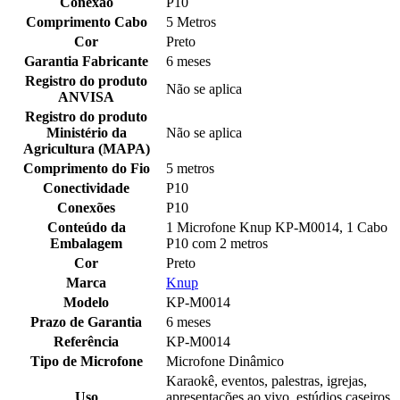
Conexão
P10
Comprimento Cabo
5 Metros
Cor
Preto
Garantia Fabricante
6 meses
Registro do produto
Não se aplica
ANVISA
Registro do produto
Ministério da
Não se aplica
Agricultura (MAPA)
Comprimento do Fio
5 metros
Conectividade
P10
Conexões
P10
Conteúdo da
1 Microfone Knup KP-M0014, 1 Cabo
Embalagem
P10 com 2 metros
Cor
Preto
Marca
Knup
Modelo
KP-M0014
Prazo de Garantia
6 meses
Referência
KP-M0014
Tipo de Microfone
Microfone Dinâmico
Karaokê, eventos, palestras, igrejas,
Uso
apresentações ao vivo, estúdios caseiros