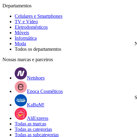
Departamentos
Celulares e Smartphones
TV e Vídeo
Eletrodomésticos
Móveis
Informática
Moda
N
Todos os departamentos
Nossas marcas e parceiros
Netshoes
Epoca Cosméticos
S
KaBuM!
AliExpress
Todas as marcas
Todas as categorias
Todas as subcategorias