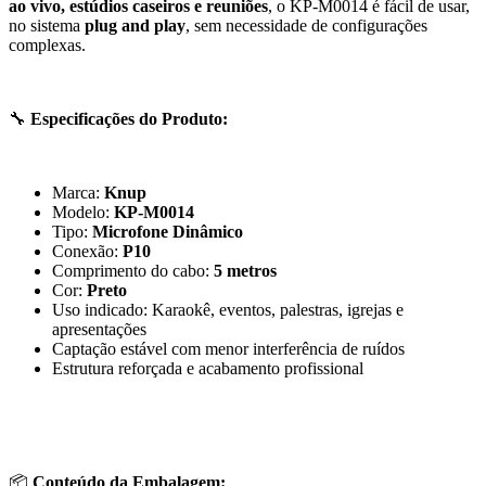
ao vivo, estúdios caseiros e reuniões
, o KP-M0014 é fácil de usar,
no sistema
plug and play
, sem necessidade de configurações
complexas.
🔧
Especificações do Produto:
Marca:
Knup
Modelo:
KP-M0014
Tipo:
Microfone Dinâmico
Conexão:
P10
Comprimento do cabo:
5 metros
Cor:
Preto
Uso indicado: Karaokê, eventos, palestras, igrejas e
apresentações
Captação estável com menor interferência de ruídos
Estrutura reforçada e acabamento profissional
📦
Conteúdo da Embalagem: