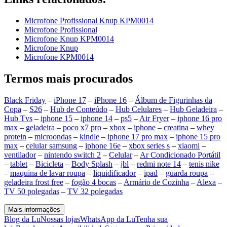
Microfone Profissional Knup KPM0014
Microfone Profissional
Microfone Knup KPM0014
Microfone Knup
Microfone KPM0014
Termos mais procurados
Black Friday
–
iPhone 17
–
iPhone 16
–
Álbum de Figurinhas da
Copa
–
S26
–
Hub de Conteúdo
–
Hub Celulares
–
Hub Geladeira
–
Hub Tvs
–
iphone 15
–
iphone 14
–
ps5
–
Air Fryer
–
iphone 16 pro
max
–
geladeira
–
poco x7 pro
–
xbox
–
iphone
–
creatina
–
whey
protein
–
microondas
–
kindle
–
iphone 17 pro max
–
iphone 15 pro
max
–
celular samsung
–
iphone 16e
–
xbox series s
–
xiaomi
–
ventilador
–
nintendo switch 2
–
Celular
–
Ar Condicionado Portátil
–
tablet
–
Bicicleta
–
Body Splash
–
jbl
–
redmi note 14
–
tenis nike
–
maquina de lavar roupa
–
liquidificador
–
ipad
–
guarda roupa
–
geladeira frost free
–
fogão 4 bocas
–
Armário de Cozinha
–
Alexa
–
TV 50 polegadas
–
TV 32 polegadas
Mais informações
Blog da Lu
Nossas lojas
WhatsApp da Lu
Tenha sua