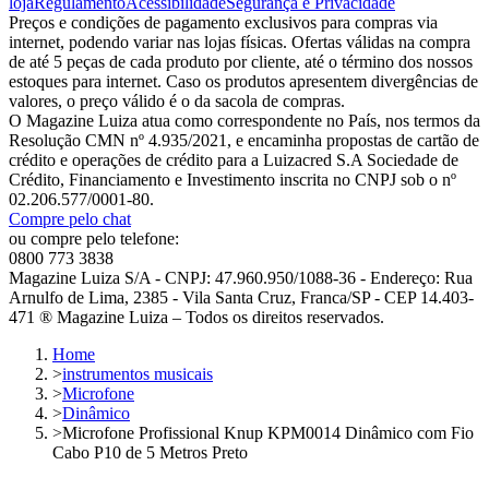
loja
Regulamento
Acessibilidade
Segurança e Privacidade
Preços e condições de pagamento exclusivos para compras via
internet, podendo variar nas lojas físicas. Ofertas válidas na compra
de até 5 peças de cada produto por cliente, até o término dos nossos
estoques para internet. Caso os produtos apresentem divergências de
valores, o preço válido é o da sacola de compras.
O Magazine Luiza atua como correspondente no País, nos termos da
Resolução CMN nº 4.935/2021, e encaminha propostas de cartão de
crédito e operações de crédito para a Luizacred S.A Sociedade de
Crédito, Financiamento e Investimento inscrita no CNPJ sob o nº
02.206.577/0001-80.
Compre pelo chat
ou compre pelo telefone:
0800 773 3838
Magazine Luiza S/A - CNPJ: 47.960.950/1088-36 - Endereço: Rua
Arnulfo de Lima, 2385 - Vila Santa Cruz, Franca/SP - CEP 14.403-
471 ® Magazine Luiza – Todos os direitos reservados.
Home
>
instrumentos musicais
>
Microfone
>
Dinâmico
>
Microfone Profissional Knup KPM0014 Dinâmico com Fio
Cabo P10 de 5 Metros Preto