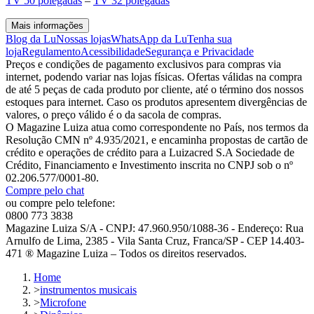
TV 50 polegadas
–
TV 32 polegadas
Mais informações
Blog da Lu
Nossas lojas
WhatsApp da Lu
Tenha sua
loja
Regulamento
Acessibilidade
Segurança e Privacidade
Preços e condições de pagamento exclusivos para compras via
internet, podendo variar nas lojas físicas. Ofertas válidas na compra
de até 5 peças de cada produto por cliente, até o término dos nossos
estoques para internet. Caso os produtos apresentem divergências de
valores, o preço válido é o da sacola de compras.
O Magazine Luiza atua como correspondente no País, nos termos da
Resolução CMN nº 4.935/2021, e encaminha propostas de cartão de
crédito e operações de crédito para a Luizacred S.A Sociedade de
Crédito, Financiamento e Investimento inscrita no CNPJ sob o nº
02.206.577/0001-80.
Compre pelo chat
ou compre pelo telefone:
0800 773 3838
Magazine Luiza S/A - CNPJ: 47.960.950/1088-36 - Endereço: Rua
Arnulfo de Lima, 2385 - Vila Santa Cruz, Franca/SP - CEP 14.403-
471 ® Magazine Luiza – Todos os direitos reservados.
Home
>
instrumentos musicais
>
Microfone