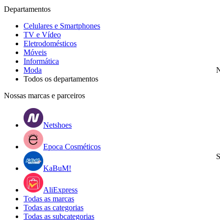
Departamentos
Celulares e Smartphones
TV e Vídeo
Eletrodomésticos
Móveis
Informática
Moda
N
Todos os departamentos
Nossas marcas e parceiros
Netshoes
Epoca Cosméticos
S
KaBuM!
AliExpress
Todas as marcas
Todas as categorias
Todas as subcategorias