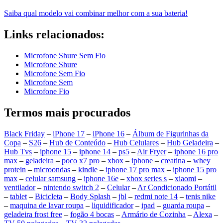
Saiba qual modelo vai combinar melhor com a sua bateria!
Links relacionados:
Microfone Shure Sem Fio
Microfone Shure
Microfone Sem Fio
Microfone Sem
Microfone Fio
Termos mais procurados
Black Friday
–
iPhone 17
–
iPhone 16
–
Álbum de Figurinhas da
Copa
–
S26
–
Hub de Conteúdo
–
Hub Celulares
–
Hub Geladeira
–
Hub Tvs
–
iphone 15
–
iphone 14
–
ps5
–
Air Fryer
–
iphone 16 pro
max
–
geladeira
–
poco x7 pro
–
xbox
–
iphone
–
creatina
–
whey
protein
–
microondas
–
kindle
–
iphone 17 pro max
–
iphone 15 pro
max
–
celular samsung
–
iphone 16e
–
xbox series s
–
xiaomi
–
ventilador
–
nintendo switch 2
–
Celular
–
Ar Condicionado Portátil
–
tablet
–
Bicicleta
–
Body Splash
–
jbl
–
redmi note 14
–
tenis nike
–
maquina de lavar roupa
–
liquidificador
–
ipad
–
guarda roupa
–
geladeira frost free
–
fogão 4 bocas
–
Armário de Cozinha
–
Alexa
–