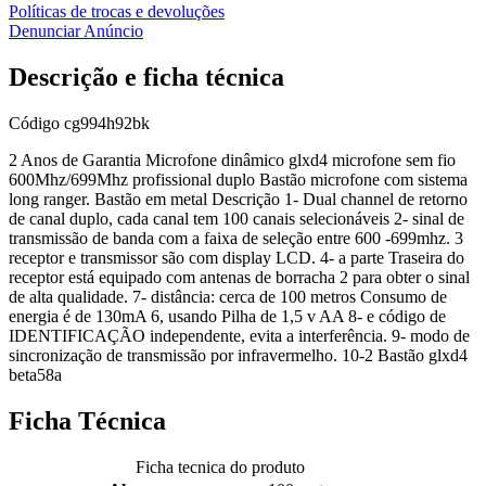
Políticas de trocas e devoluções
Denunciar Anúncio
Descrição e ficha técnica
Código
cg994h92bk
2 Anos de Garantia Microfone dinâmico glxd4 microfone sem fio
600Mhz/699Mhz profissional duplo Bastão microfone com sistema
long ranger. Bastão em metal Descrição 1- Dual channel de retorno
de canal duplo, cada canal tem 100 canais selecionáveis 2- sinal de
transmissão de banda com a faixa de seleção entre 600 -699mhz. 3
receptor e transmissor são com display LCD. 4- a parte Traseira do
receptor está equipado com antenas de borracha 2 para obter o sinal
de alta qualidade. 7- distância: cerca de 100 metros Consumo de
energia é de 130mA 6, usando Pilha de 1,5 v AA 8- e código de
IDENTIFICAÇÃO independente, evita a interferência. 9- modo de
sincronização de transmissão por infravermelho. 10-2 Bastão glxd4
beta58a
Ficha Técnica
Ficha tecnica do produto