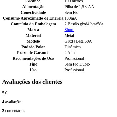
Alcance
100 metros
Alimentação
Pilha de 1,5 v AA
Conectividade
Sem Fio
Consumo Aproximado de Energia
130mA
Conteúdo da Embalagem
2 Bastão glxd4 beta58a
Marca
Shure
Material
Metal
Modelo
Glxd4 Beta 58A
Padrão Polar
Dinâmico
Prazo de Garantia
2 Anos
Recomendações de Uso
Profissional
Tipo
Sem Fio Duplo
Uso
Profissional
Avaliações dos clientes
5.0
4
avaliações
2
comentários