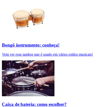
Bongô instrumento: conheça!
Vem ver esse tambor que é usado em vários estilos musicais!
Caixa de bateria: como escolher?