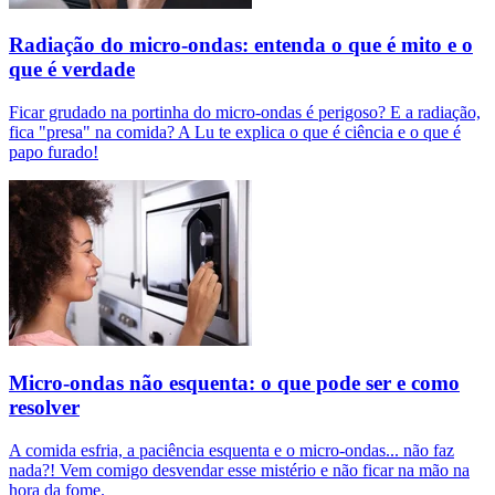
Radiação do micro-ondas: entenda o que é mito e o
que é verdade
Ficar grudado na portinha do micro-ondas é perigoso? E a radiação,
fica "presa" na comida? A Lu te explica o que é ciência e o que é
papo furado!
Micro-ondas não esquenta: o que pode ser e como
resolver
A comida esfria, a paciência esquenta e o micro-ondas... não faz
nada?! Vem comigo desvendar esse mistério e não ficar na mão na
hora da fome.