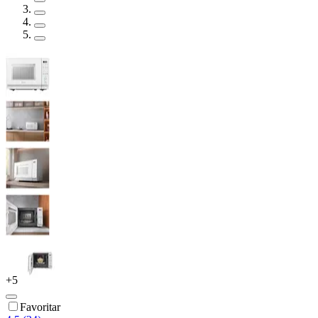
+
5
Favoritar