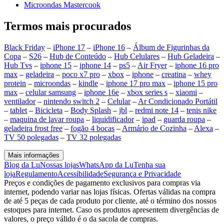
Microondas Mastercook
Termos mais procurados
Black Friday
–
iPhone 17
–
iPhone 16
–
Álbum de Figurinhas da
Copa
–
S26
–
Hub de Conteúdo
–
Hub Celulares
–
Hub Geladeira
–
Hub Tvs
–
iphone 15
–
iphone 14
–
ps5
–
Air Fryer
–
iphone 16 pro
max
–
geladeira
–
poco x7 pro
–
xbox
–
iphone
–
creatina
–
whey
protein
–
microondas
–
kindle
–
iphone 17 pro max
–
iphone 15 pro
max
–
celular samsung
–
iphone 16e
–
xbox series s
–
xiaomi
–
ventilador
–
nintendo switch 2
–
Celular
–
Ar Condicionado Portátil
–
tablet
–
Bicicleta
–
Body Splash
–
jbl
–
redmi note 14
–
tenis nike
–
maquina de lavar roupa
–
liquidificador
–
ipad
–
guarda roupa
–
geladeira frost free
–
fogão 4 bocas
–
Armário de Cozinha
–
Alexa
–
TV 50 polegadas
–
TV 32 polegadas
Mais informações
Blog da Lu
Nossas lojas
WhatsApp da Lu
Tenha sua
loja
Regulamento
Acessibilidade
Segurança e Privacidade
Preços e condições de pagamento exclusivos para compras via
internet, podendo variar nas lojas físicas. Ofertas válidas na compra
de até 5 peças de cada produto por cliente, até o término dos nossos
estoques para internet. Caso os produtos apresentem divergências de
valores, o preço válido é o da sacola de compras.