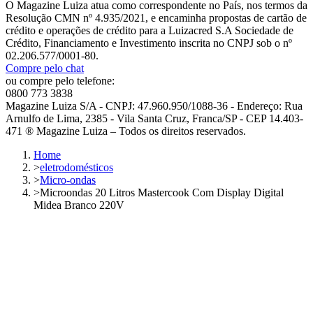
O Magazine Luiza atua como correspondente no País, nos termos da
Resolução CMN nº 4.935/2021, e encaminha propostas de cartão de
crédito e operações de crédito para a Luizacred S.A Sociedade de
Crédito, Financiamento e Investimento inscrita no CNPJ sob o nº
02.206.577/0001-80.
Compre pelo chat
ou compre pelo telefone:
0800 773 3838
Magazine Luiza S/A - CNPJ: 47.960.950/1088-36 - Endereço: Rua
Arnulfo de Lima, 2385 - Vila Santa Cruz, Franca/SP - CEP 14.403-
471 ® Magazine Luiza – Todos os direitos reservados.
Home
>
eletrodomésticos
>
Micro-ondas
>
Microondas 20 Litros Mastercook Com Display Digital
Midea Branco 220V