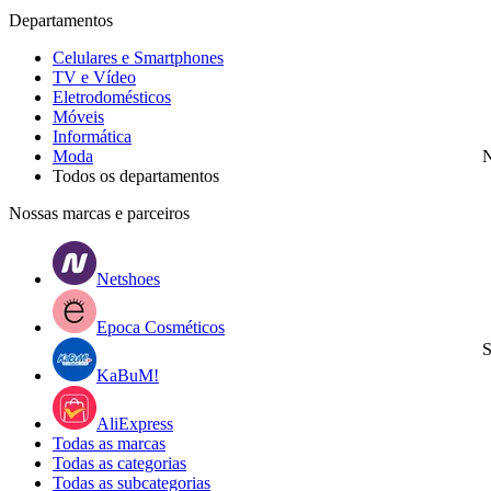
Departamentos
Celulares e Smartphones
TV e Vídeo
Eletrodomésticos
Móveis
Informática
Moda
N
Todos os departamentos
Nossas marcas e parceiros
Netshoes
Epoca Cosméticos
S
KaBuM!
AliExpress
Todas as marcas
Todas as categorias
Todas as subcategorias