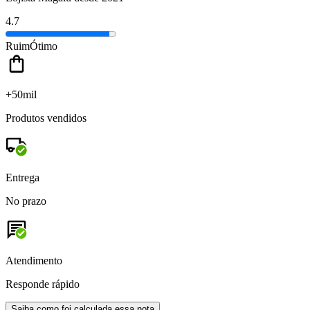
4.7
Ruim
Ótimo
+50mil
Produtos vendidos
Entrega
No prazo
Atendimento
Responde rápido
Saiba como foi calculada essa nota