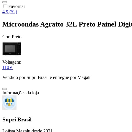
Favoritar
4.9 (52)
Microondas Agratto 32L Preto Painel Dig
Cor:
Preto
Voltagem:
110V
Vendido por
Supri Brasil
e entregue por
Magalu
Informações da loja
Supri Brasil
Lojista Magalu desde 2021