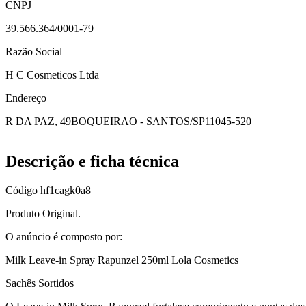
CNPJ
39.566.364/0001-79
Razão Social
H C Cosmeticos Ltda
Endereço
R DA PAZ, 49
BOQUEIRAO - SANTOS/SP
11045-520
Descrição e ficha técnica
Código
hf1cagk0a8
Produto Original.
O anúncio é composto por:
Milk Leave-in Spray Rapunzel 250ml Lola Cosmetics
Sachês Sortidos