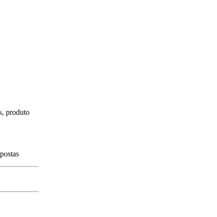
s, produto
spostas