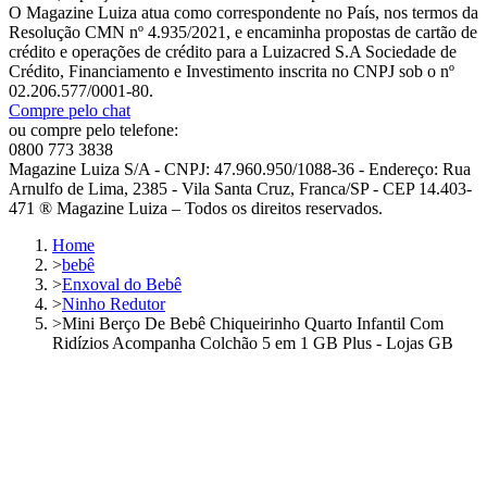
O Magazine Luiza atua como correspondente no País, nos termos da
Resolução CMN nº 4.935/2021, e encaminha propostas de cartão de
crédito e operações de crédito para a Luizacred S.A Sociedade de
Crédito, Financiamento e Investimento inscrita no CNPJ sob o nº
02.206.577/0001-80.
Compre pelo chat
ou compre pelo telefone:
0800 773 3838
Magazine Luiza S/A - CNPJ: 47.960.950/1088-36 - Endereço: Rua
Arnulfo de Lima, 2385 - Vila Santa Cruz, Franca/SP - CEP 14.403-
471 ® Magazine Luiza – Todos os direitos reservados.
Home
>
bebê
>
Enxoval do Bebê
>
Ninho Redutor
>
Mini Berço De Bebê Chiqueirinho Quarto Infantil Com
Ridízios Acompanha Colchão 5 em 1 GB Plus - Lojas GB