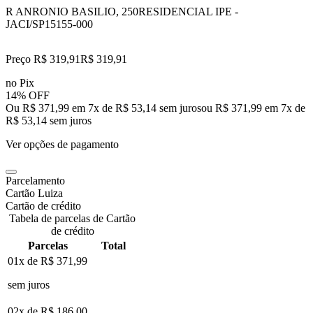
R ANRONIO BASILIO, 250
RESIDENCIAL IPE -
JACI/SP
15155-000
Preço R$ 319,91
R$
319
,
91
no Pix
14% OFF
Ou R$ 371,99 em 7x de R$ 53,14 sem juros
ou
R$ 371,99
em
7
x de
R$ 53,14
sem juros
Ver opções de pagamento
Parcelamento
Cartão Luiza
Cartão de crédito
Tabela de parcelas de Cartão
de crédito
Parcelas
Total
01x de
R$ 371,99
sem juros
02x de
R$ 186,00