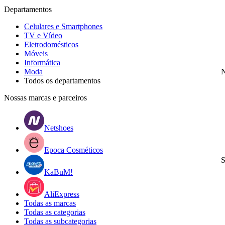
Departamentos
Celulares e Smartphones
TV e Vídeo
Eletrodomésticos
Móveis
Informática
Moda
N
Todos os departamentos
Nossas marcas e parceiros
Netshoes
Epoca Cosméticos
S
KaBuM!
AliExpress
Todas as marcas
Todas as categorias
Todas as subcategorias