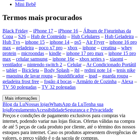
Mini Bebê
Termos mais procurados
Black Friday
–
iPhone 17
–
iPhone 16
–
Álbum de Figurinhas da
Copa
–
S26
–
Hub de Conteúdo
–
Hub Celulares
–
Hub Geladeira
–
Hub Tvs
–
iphone 15
–
iphone 14
–
ps5
–
Air Fryer
–
iphone 16 pro
max
–
geladeira
–
poco x7 pro
–
xbox
–
iphone
–
creatina
–
whey
protein
–
microondas
–
kindle
–
iphone 17 pro max
–
iphone 15 pro
max
–
celular samsung
–
iphone 16e
–
xbox series s
–
xiaomi
–
ventilador
–
nintendo switch 2
–
Celular
–
Ar Condicionado Portátil
–
tablet
–
Bicicleta
–
Body Splash
–
jbl
–
redmi note 14
–
tenis nike
–
maquina de lavar roupa
–
liquidificador
–
ipad
–
guarda roupa
–
geladeira frost free
–
fogão 4 bocas
–
Armário de Cozinha
–
Alexa
–
TV 50 polegadas
–
TV 32 polegadas
Mais informações
Blog da Lu
Nossas lojas
WhatsApp da Lu
Tenha sua
loja
Regulamento
Acessibilidade
Segurança e Privacidade
Preços e condições de pagamento exclusivos para compras via
internet, podendo variar nas lojas físicas. Ofertas válidas na compra
de até 5 peças de cada produto por cliente, até o término dos nossos
estoques para internet. Caso os produtos apresentem divergências de
valores, o preço válido é o da sacola de compras.