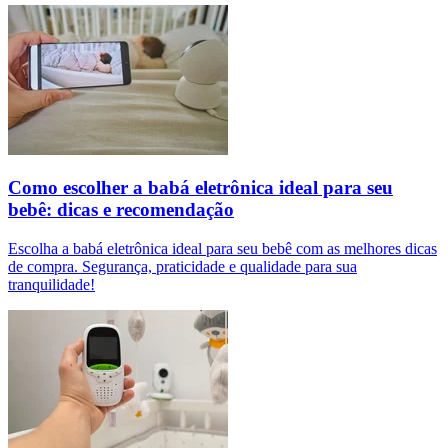
Como escolher a babá eletrônica ideal para seu
bebê: dicas e recomendação
Escolha a babá eletrônica ideal para seu bebê com as melhores dicas
de compra. Segurança, praticidade e qualidade para sua
tranquilidade!