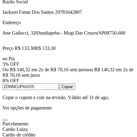
Razão Social
Jackson Farias Dos Santos 29781642807
Endereço
Jose Gallucci, 320
Jundiapeba - Mogi Das Cruzes/SP
08750-600
Preço R$ 133,30
R$
133
,
30
no Pix
5% OFF
Ou R$ 140,32 em 2x de R$ 70,16 sem juros
ou
R$ 140,32
em
2
x de
R$ 70,16
sem juros
8% OFF
Copiar
Copie o cupom e cole na revisão. Válido até
31 de ago
.
Ver opções de pagamento
Parcelamento
Cartão Luiza
Cartão de crédito