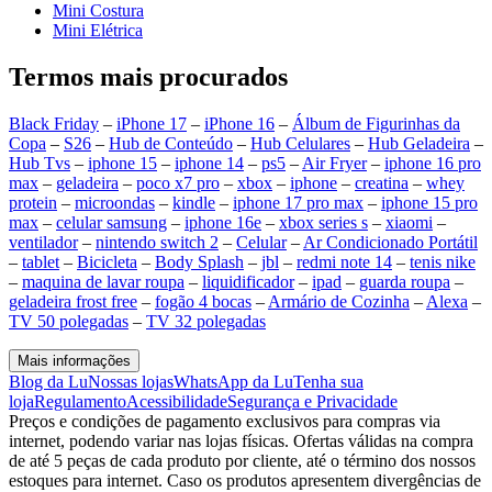
Mini Costura
Mini Elétrica
Termos mais procurados
Black Friday
–
iPhone 17
–
iPhone 16
–
Álbum de Figurinhas da
Copa
–
S26
–
Hub de Conteúdo
–
Hub Celulares
–
Hub Geladeira
–
Hub Tvs
–
iphone 15
–
iphone 14
–
ps5
–
Air Fryer
–
iphone 16 pro
max
–
geladeira
–
poco x7 pro
–
xbox
–
iphone
–
creatina
–
whey
protein
–
microondas
–
kindle
–
iphone 17 pro max
–
iphone 15 pro
max
–
celular samsung
–
iphone 16e
–
xbox series s
–
xiaomi
–
ventilador
–
nintendo switch 2
–
Celular
–
Ar Condicionado Portátil
–
tablet
–
Bicicleta
–
Body Splash
–
jbl
–
redmi note 14
–
tenis nike
–
maquina de lavar roupa
–
liquidificador
–
ipad
–
guarda roupa
–
geladeira frost free
–
fogão 4 bocas
–
Armário de Cozinha
–
Alexa
–
TV 50 polegadas
–
TV 32 polegadas
Mais informações
Blog da Lu
Nossas lojas
WhatsApp da Lu
Tenha sua
loja
Regulamento
Acessibilidade
Segurança e Privacidade
Preços e condições de pagamento exclusivos para compras via
internet, podendo variar nas lojas físicas. Ofertas válidas na compra
de até 5 peças de cada produto por cliente, até o término dos nossos
estoques para internet. Caso os produtos apresentem divergências de