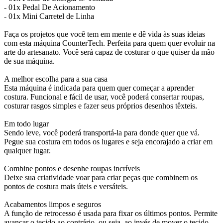
- 01x Pedal De Acionamento
- 01x Mini Carretel de Linha
Faça os projetos que você tem em mente e dê vida às suas ideias
com esta máquina CounterTech. Perfeita para quem quer evoluir na
arte do artesanato. Você será capaz de costurar o que quiser da mão
de sua máquina.
A melhor escolha para a sua casa
Esta máquina é indicada para quem quer começar a aprender
costura. Funcional e fácil de usar, você poderá consertar roupas,
costurar rasgos simples e fazer seus próprios desenhos têxteis.
Em todo lugar
Sendo leve, você poderá transportá-la para donde quer que vá.
Pegue sua costura em todos os lugares e seja encorajado a criar em
qualquer lugar.
Combine pontos e desenhe roupas incríveis
Deixe sua criatividade voar para criar peças que combinem os
pontos de costura mais úteis e versáteis.
Acabamentos limpos e seguros
A função de retrocesso é usada para fixar os últimos pontos. Permite
avançar o tecido ao contrário, ou seja, ao invés de mover o tecido