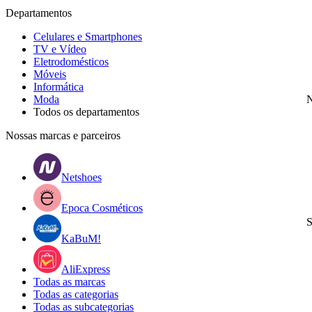
Departamentos
Celulares e Smartphones
TV e Vídeo
Eletrodomésticos
Móveis
Informática
Moda
N
Todos os departamentos
Nossas marcas e parceiros
Netshoes
Epoca Cosméticos
S
KaBuM!
AliExpress
Todas as marcas
Todas as categorias
Todas as subcategorias