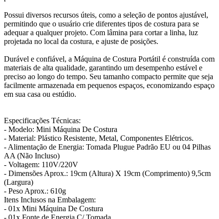
Possui diversos recursos úteis, como a seleção de pontos ajustável,
permitindo que o usuário crie diferentes tipos de costura para se
adequar a qualquer projeto. Com lâmina para cortar a linha, luz
projetada no local da costura, e ajuste de posições.
Durável e confiável, a Máquina de Costura Portátil é construída com
materiais de alta qualidade, garantindo um desempenho estável e
preciso ao longo do tempo. Seu tamanho compacto permite que seja
facilmente armazenada em pequenos espaços, economizando espaço
em sua casa ou estúdio.
Especificações Técnicas:
- Modelo: Mini Máquina De Costura
- Material: Plástico Resistente, Metal, Componentes Elétricos.
- Alimentação de Energia: Tomada Plugue Padrão EU ou 04 Pilhas
AA (Não Incluso)
- Voltagem: 110V/220V
- Dimensões Aprox.: 19cm (Altura) X 19cm (Comprimento) 9,5cm
(Largura)
- Peso Aprox.: 610g
Itens Inclusos na Embalagem:
- 01x Mini Máquina De Costura
- 01x Fonte de Energia C/ Tomada