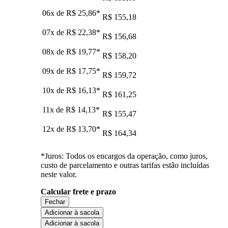
06x de
R$ 25,86
*
R$ 155,18
07x de
R$ 22,38
*
R$ 156,68
08x de
R$ 19,77
*
R$ 158,20
09x de
R$ 17,75
*
R$ 159,72
10x de
R$ 16,13
*
R$ 161,25
11x de
R$ 14,13
*
R$ 155,47
12x de
R$ 13,70
*
R$ 164,34
*Juros: Todos os encargos da operação, como juros,
custo de parcelamento e outras tarifas estão incluídas
neste valor.
Calcular frete e prazo
Fechar
Adicionar à sacola
Adicionar à sacola