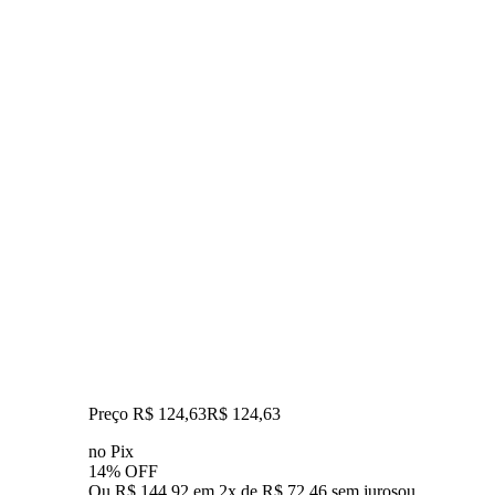
Preço R$ 124,63
R$
124
,
63
no Pix
14% OFF
Ou R$ 144,92 em 2x de R$ 72,46 sem juros
ou