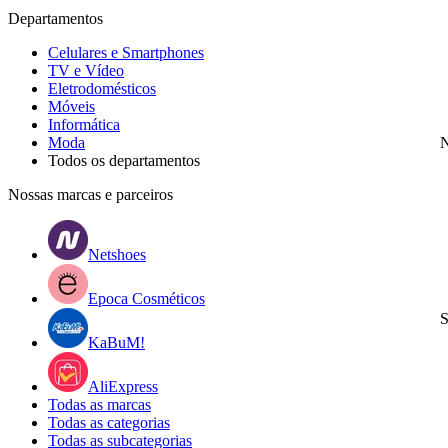
Departamentos
Celulares e Smartphones
TV e Vídeo
Eletrodomésticos
Móveis
Informática
Moda
N
Todos os departamentos
Nossas marcas e parceiros
Netshoes
Epoca Cosméticos
S
KaBuM!
AliExpress
Todas as marcas
Todas as categorias
Todas as subcategorias