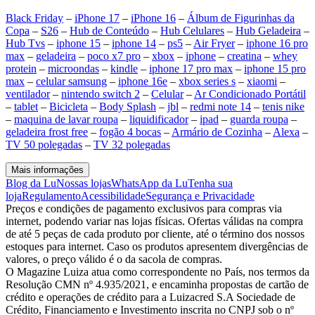
Black Friday
–
iPhone 17
–
iPhone 16
–
Álbum de Figurinhas da
Copa
–
S26
–
Hub de Conteúdo
–
Hub Celulares
–
Hub Geladeira
–
Hub Tvs
–
iphone 15
–
iphone 14
–
ps5
–
Air Fryer
–
iphone 16 pro
max
–
geladeira
–
poco x7 pro
–
xbox
–
iphone
–
creatina
–
whey
protein
–
microondas
–
kindle
–
iphone 17 pro max
–
iphone 15 pro
max
–
celular samsung
–
iphone 16e
–
xbox series s
–
xiaomi
–
ventilador
–
nintendo switch 2
–
Celular
–
Ar Condicionado Portátil
–
tablet
–
Bicicleta
–
Body Splash
–
jbl
–
redmi note 14
–
tenis nike
–
maquina de lavar roupa
–
liquidificador
–
ipad
–
guarda roupa
–
geladeira frost free
–
fogão 4 bocas
–
Armário de Cozinha
–
Alexa
–
TV 50 polegadas
–
TV 32 polegadas
Mais informações
Blog da Lu
Nossas lojas
WhatsApp da Lu
Tenha sua
loja
Regulamento
Acessibilidade
Segurança e Privacidade
Preços e condições de pagamento exclusivos para compras via
internet, podendo variar nas lojas físicas. Ofertas válidas na compra
de até 5 peças de cada produto por cliente, até o término dos nossos
estoques para internet. Caso os produtos apresentem divergências de
valores, o preço válido é o da sacola de compras.
O Magazine Luiza atua como correspondente no País, nos termos da
Resolução CMN nº 4.935/2021, e encaminha propostas de cartão de
crédito e operações de crédito para a Luizacred S.A Sociedade de
Crédito, Financiamento e Investimento inscrita no CNPJ sob o nº