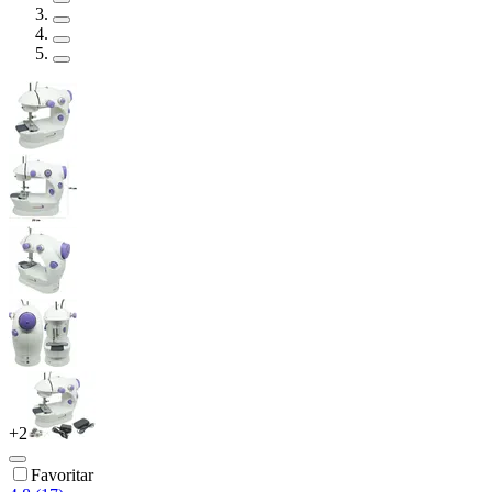
+
2
Favoritar