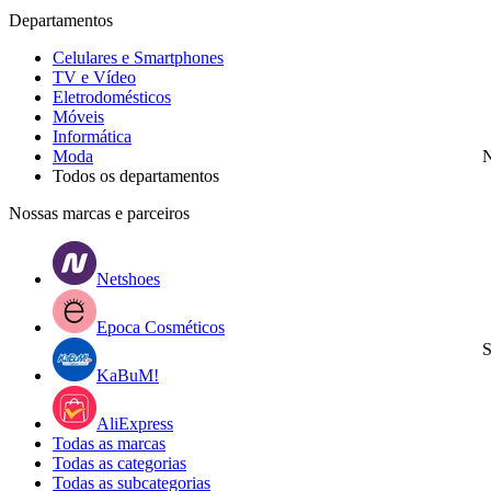
Departamentos
Celulares e Smartphones
TV e Vídeo
Eletrodomésticos
Móveis
Informática
Moda
N
Todos os departamentos
Nossas marcas e parceiros
Netshoes
Epoca Cosméticos
S
KaBuM!
AliExpress
Todas as marcas
Todas as categorias
Todas as subcategorias