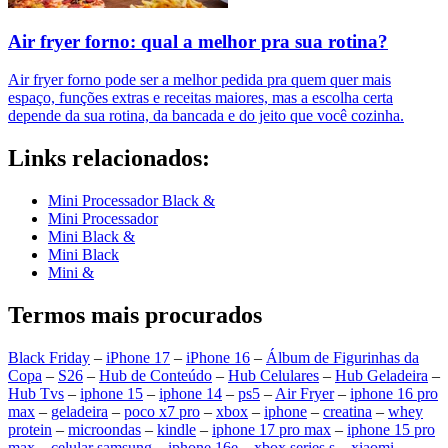
Air fryer forno: qual a melhor pra sua rotina?
Air fryer forno pode ser a melhor pedida pra quem quer mais
espaço, funções extras e receitas maiores, mas a escolha certa
depende da sua rotina, da bancada e do jeito que você cozinha.
Links relacionados:
Mini Processador Black &
Mini Processador
Mini Black &
Mini Black
Mini &
Termos mais procurados
Black Friday
–
iPhone 17
–
iPhone 16
–
Álbum de Figurinhas da
Copa
–
S26
–
Hub de Conteúdo
–
Hub Celulares
–
Hub Geladeira
–
Hub Tvs
–
iphone 15
–
iphone 14
–
ps5
–
Air Fryer
–
iphone 16 pro
max
–
geladeira
–
poco x7 pro
–
xbox
–
iphone
–
creatina
–
whey
protein
–
microondas
–
kindle
–
iphone 17 pro max
–
iphone 15 pro
max
–
celular samsung
–
iphone 16e
–
xbox series s
–
xiaomi
–