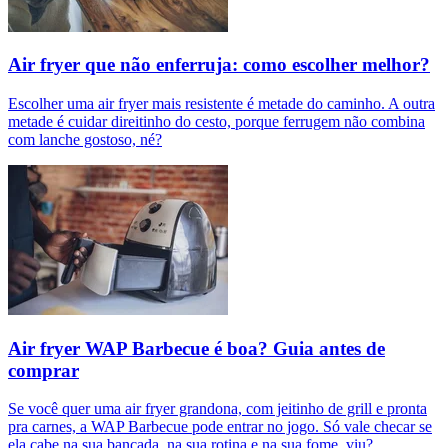
Air fryer que não enferruja: como escolher melhor?
Escolher uma air fryer mais resistente é metade do caminho. A outra
metade é cuidar direitinho do cesto, porque ferrugem não combina
com lanche gostoso, né?
Air fryer WAP Barbecue é boa? Guia antes de
comprar
Se você quer uma air fryer grandona, com jeitinho de grill e pronta
pra carnes, a WAP Barbecue pode entrar no jogo. Só vale checar se
ela cabe na sua bancada, na sua rotina e na sua fome, viu?