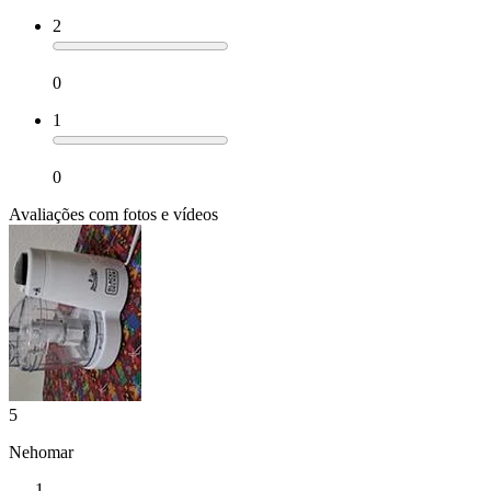
2
0
1
0
Avaliações com fotos e vídeos
5
Nehomar