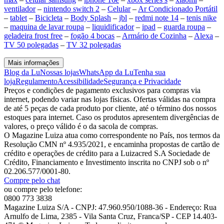
ventilador
–
nintendo switch 2
–
Celular
–
Ar Condicionado Portátil
–
tablet
–
Bicicleta
–
Body Splash
–
jbl
–
redmi note 14
–
tenis nike
–
maquina de lavar roupa
–
liquidificador
–
ipad
–
guarda roupa
–
geladeira frost free
–
fogão 4 bocas
–
Armário de Cozinha
–
Alexa
–
TV 50 polegadas
–
TV 32 polegadas
Mais informações
Blog da Lu
Nossas lojas
WhatsApp da Lu
Tenha sua
loja
Regulamento
Acessibilidade
Segurança e Privacidade
Preços e condições de pagamento exclusivos para compras via
internet, podendo variar nas lojas físicas. Ofertas válidas na compra
de até 5 peças de cada produto por cliente, até o término dos nossos
estoques para internet. Caso os produtos apresentem divergências de
valores, o preço válido é o da sacola de compras.
O Magazine Luiza atua como correspondente no País, nos termos da
Resolução CMN nº 4.935/2021, e encaminha propostas de cartão de
crédito e operações de crédito para a Luizacred S.A Sociedade de
Crédito, Financiamento e Investimento inscrita no CNPJ sob o nº
02.206.577/0001-80.
Compre pelo chat
ou compre pelo telefone:
0800 773 3838
Magazine Luiza S/A - CNPJ: 47.960.950/1088-36 - Endereço: Rua
Arnulfo de Lima, 2385 - Vila Santa Cruz, Franca/SP - CEP 14.403-