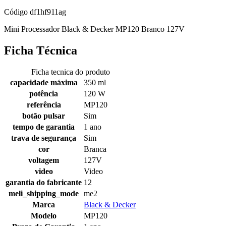
Código
df1hf911ag
Mini Processador Black & Decker MP120 Branco 127V
Ficha Técnica
Ficha tecnica do produto
capacidade máxima
350 ml
potência
120 W
referência
MP120
botão pulsar
Sim
tempo de garantia
1 ano
trava de segurança
Sim
cor
Branca
voltagem
127V
video
Video
garantia do fabricante
12
meli_shipping_mode
me2
Marca
Black & Decker
Modelo
MP120