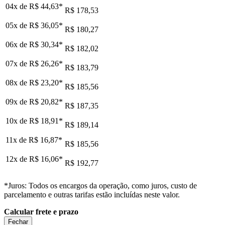
04x de
R$ 44,63
*
R$ 178,53
05x de
R$ 36,05
*
R$ 180,27
06x de
R$ 30,34
*
R$ 182,02
07x de
R$ 26,26
*
R$ 183,79
08x de
R$ 23,20
*
R$ 185,56
09x de
R$ 20,82
*
R$ 187,35
10x de
R$ 18,91
*
R$ 189,14
11x de
R$ 16,87
*
R$ 185,56
12x de
R$ 16,06
*
R$ 192,77
*Juros: Todos os encargos da operação, como juros, custo de
parcelamento e outras tarifas estão incluídas neste valor.
Calcular frete e prazo
Fechar