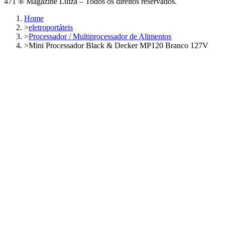
471 ® Magazine Luiza – Todos os direitos reservados.
Home
>
eletroportáteis
>
Processador / Multiprocessador de Alimentos
>
Mini Processador Black & Decker MP120 Branco 127V