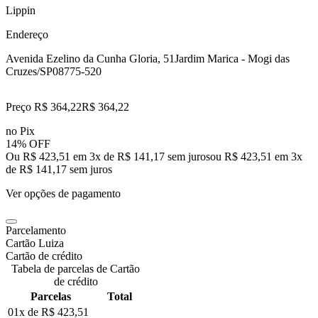
Lippin
Endereço
Avenida Ezelino da Cunha Gloria, 51
Jardim Marica - Mogi das
Cruzes/SP
08775-520
Preço R$ 364,22
R$
364
,
22
no Pix
14% OFF
Ou R$ 423,51 em 3x de R$ 141,17 sem juros
ou
R$ 423,51
em
3
x
de
R$ 141,17
sem juros
Ver opções de pagamento
Parcelamento
Cartão Luiza
Cartão de crédito
Tabela de parcelas de Cartão
de crédito
Parcelas
Total
01x de
R$ 423,51