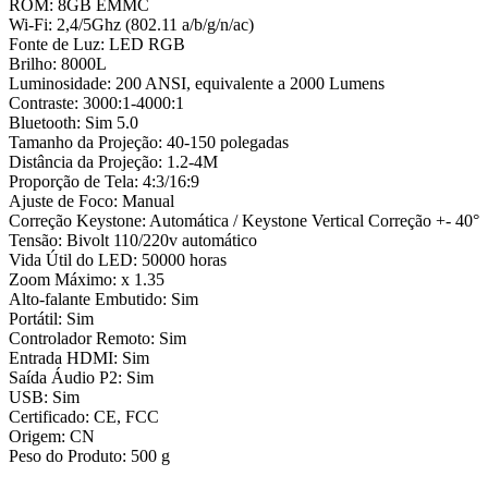
ROM: 8GB EMMC
Wi-Fi: 2,4/5Ghz (802.11 a/b/g/n/ac)
Fonte de Luz: LED RGB
Brilho: 8000L
Luminosidade: 200 ANSI, equivalente a 2000 Lumens
Contraste: 3000:1-4000:1
Bluetooth: Sim 5.0
Tamanho da Projeção: 40-150 polegadas
Distância da Projeção: 1.2-4M
Proporção de Tela: 4:3/16:9
Ajuste de Foco: Manual
Correção Keystone: Automática / Keystone Vertical Correção +- 40°
Tensão: Bivolt 110/220v automático
Vida Útil do LED: 50000 horas
Zoom Máximo: x 1.35
Alto-falante Embutido: Sim
Portátil: Sim
Controlador Remoto: Sim
Entrada HDMI: Sim
Saída Áudio P2: Sim
USB: Sim
Certificado: CE, FCC
Origem: CN
Peso do Produto: 500 g