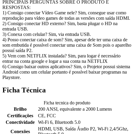
PRINCIPAIS PERGUNTAS SOBRE O PRODUTO E
RESPOSTAS:
1) Consigo conectar Vídeo Game nele? Sim, consegue usar como
reprodução para vídeo games de todas as versões com saída HDMI.
2) Consigo conectar HD externo? Sim, basta plugar o HD na
entrada USB.
3) Conexa com celular? Sim, via entrada USB.
4) Posso conectar caixa de som? Sim, apesar dele ter uma caixa de
som embutida é possível conectar uma caixa de Som pois o aparelho
possuí saída P2.
5) Vem com NETFLIX instalada? Sim, para logar é necessário
entrar na conta google e logar a sua conta na NETFLIX
6) Consigo baixar outros aplicativos? Sim, o Projetor possui sistema
Android como um celular portanto é possível baixar programas na
Playstore.
Ficha Técnica
Ficha tecnica do produto
Brilho
200 ANSI, equivalente a 2000 Lumens
Certificações
CE, FCC
Conectividade
Wi-Fi 6, Bluetooth 5.0
HDMI, USB, Saída Áudio P2, Wi-Fi 2,4/5Ghz,
Conexões