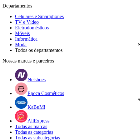
Departamentos
Celulares e Smartphones
TV e Vídeo
Eletrodomésticos
Móveis
Informática
Moda
N
Todos os departamentos
Nossas marcas e parceiros
Netshoes
Epoca Cosméticos
S
KaBuM!
AliExpress
Todas as marcas
Todas as categorias
Todas as subcategorias