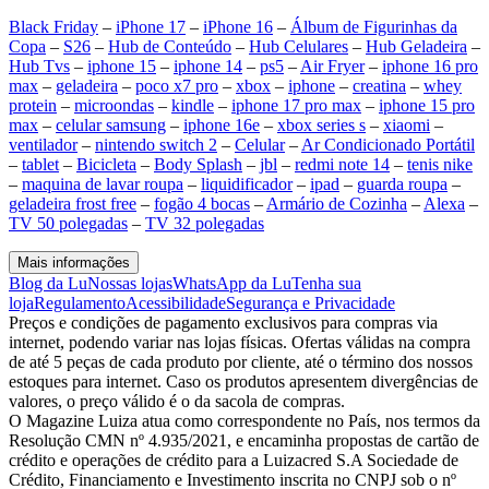
Black Friday
–
iPhone 17
–
iPhone 16
–
Álbum de Figurinhas da
Copa
–
S26
–
Hub de Conteúdo
–
Hub Celulares
–
Hub Geladeira
–
Hub Tvs
–
iphone 15
–
iphone 14
–
ps5
–
Air Fryer
–
iphone 16 pro
max
–
geladeira
–
poco x7 pro
–
xbox
–
iphone
–
creatina
–
whey
protein
–
microondas
–
kindle
–
iphone 17 pro max
–
iphone 15 pro
max
–
celular samsung
–
iphone 16e
–
xbox series s
–
xiaomi
–
ventilador
–
nintendo switch 2
–
Celular
–
Ar Condicionado Portátil
–
tablet
–
Bicicleta
–
Body Splash
–
jbl
–
redmi note 14
–
tenis nike
–
maquina de lavar roupa
–
liquidificador
–
ipad
–
guarda roupa
–
geladeira frost free
–
fogão 4 bocas
–
Armário de Cozinha
–
Alexa
–
TV 50 polegadas
–
TV 32 polegadas
Mais informações
Blog da Lu
Nossas lojas
WhatsApp da Lu
Tenha sua
loja
Regulamento
Acessibilidade
Segurança e Privacidade
Preços e condições de pagamento exclusivos para compras via
internet, podendo variar nas lojas físicas. Ofertas válidas na compra
de até 5 peças de cada produto por cliente, até o término dos nossos
estoques para internet. Caso os produtos apresentem divergências de
valores, o preço válido é o da sacola de compras.
O Magazine Luiza atua como correspondente no País, nos termos da
Resolução CMN nº 4.935/2021, e encaminha propostas de cartão de
crédito e operações de crédito para a Luizacred S.A Sociedade de
Crédito, Financiamento e Investimento inscrita no CNPJ sob o nº