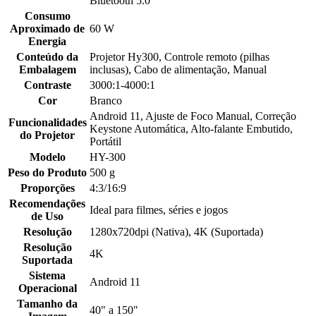
Bluetooth 5.0
Consumo
Aproximado de
60 W
Energia
Conteúdo da
Projetor Hy300, Controle remoto (pilhas
Embalagem
inclusas), Cabo de alimentação, Manual
Contraste
3000:1-4000:1
Cor
Branco
Android 11, Ajuste de Foco Manual, Correção
Funcionalidades
Keystone Automática, Alto-falante Embutido,
do Projetor
Portátil
Modelo
HY-300
Peso do Produto
500 g
Proporções
4:3/16:9
Recomendações
Ideal para filmes, séries e jogos
de Uso
Resolução
1280x720dpi (Nativa), 4K (Suportada)
Resolução
4K
Suportada
Sistema
Android 11
Operacional
Tamanho da
40" a 150"