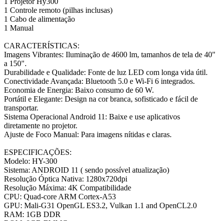
1 Projetor Hy300
1 Controle remoto (pilhas inclusas)
1 Cabo de alimentação
1 Manual
CARACTERÍSTICAS:
Imagens Vibrantes: Iluminação de 4600 lm, tamanhos de tela de 40"
a 150".
Durabilidade e Qualidade: Fonte de luz LED com longa vida útil.
Conectividade Avançada: Bluetooth 5.0 e Wi-Fi 6 integrados.
Economia de Energia: Baixo consumo de 60 W.
Portátil e Elegante: Design na cor branca, sofisticado e fácil de
transportar.
Sistema Operacional Android 11: Baixe e use aplicativos
diretamente no projetor.
Ajuste de Foco Manual: Para imagens nítidas e claras.
ESPECIFICAÇÕES:
Modelo: HY-300
Sistema: ANDROID 11 ( sendo possível atualização)
Resolução Óptica Nativa: 1280x720dpi
Resolução Máxima: 4K Compatibilidade
CPU: Quad-core ARM Cortex-A53
GPU: Mali-G31 OpenGL ES3.2, Vulkan 1.1 and OpenCL2.0
RAM: 1GB DDR