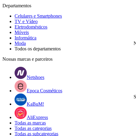
Departamentos
Celulares e Smartphones
TV e Vídeo
Eletrodomésticos
Móveis
Informática
Moda
N
Todos os departamentos
Nossas marcas e parceiros
Netshoes
Epoca Cosméticos
S
KaBuM!
AliExpress
Todas as marcas
Todas as categorias
Todas as subcategorias