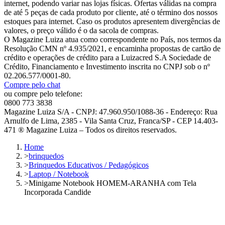
internet, podendo variar nas lojas físicas. Ofertas válidas na compra
de até 5 peças de cada produto por cliente, até o término dos nossos
estoques para internet. Caso os produtos apresentem divergências de
valores, o preço válido é o da sacola de compras.
O Magazine Luiza atua como correspondente no País, nos termos da
Resolução CMN nº 4.935/2021, e encaminha propostas de cartão de
crédito e operações de crédito para a Luizacred S.A Sociedade de
Crédito, Financiamento e Investimento inscrita no CNPJ sob o nº
02.206.577/0001-80.
Compre pelo chat
ou compre pelo telefone:
0800 773 3838
Magazine Luiza S/A - CNPJ: 47.960.950/1088-36 - Endereço: Rua
Arnulfo de Lima, 2385 - Vila Santa Cruz, Franca/SP - CEP 14.403-
471 ® Magazine Luiza – Todos os direitos reservados.
Home
>
brinquedos
>
Brinquedos Educativos / Pedagógicos
>
Laptop / Notebook
>
Minigame Notebook HOMEM-ARANHA com Tela
Incorporada Candide