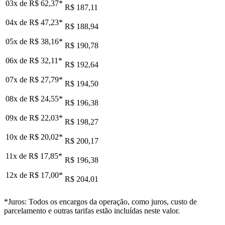
03x de
R$ 62,37
*
R$ 187,11
04x de
R$ 47,23
*
R$ 188,94
05x de
R$ 38,16
*
R$ 190,78
06x de
R$ 32,11
*
R$ 192,64
07x de
R$ 27,79
*
R$ 194,50
08x de
R$ 24,55
*
R$ 196,38
09x de
R$ 22,03
*
R$ 198,27
10x de
R$ 20,02
*
R$ 200,17
11x de
R$ 17,85
*
R$ 196,38
12x de
R$ 17,00
*
R$ 204,01
*Juros: Todos os encargos da operação, como juros, custo de
parcelamento e outras tarifas estão incluídas neste valor.