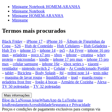
Minigame Notebook HOMEM-ARANHA
Minigame Notebook
Minigame HOMEM-ARANHA
Minigame
Termos mais procurados
Black Friday
–
iPhone 17
–
iPhone 16
–
Álbum de Figurinhas da
Copa
–
S26
–
Hub de Conteúdo
–
Hub Celulares
–
Hub Geladeira
–
Hub Tvs
–
iphone 15
–
iphone 14
–
ps5
–
Air Fryer
–
iphone 16 pro
max
–
geladeira
–
poco x7 pro
–
xbox
–
iphone
–
creatina
–
whey
protein
–
microondas
–
kindle
–
iphone 17 pro max
–
iphone 15 pro
max
–
celular samsung
–
iphone 16e
–
xbox series s
–
xiaomi
–
ventilador
–
nintendo switch 2
–
Celular
–
Ar Condicionado Portátil
–
tablet
–
Bicicleta
–
Body Splash
–
jbl
–
redmi note 14
–
tenis nike
–
maquina de lavar roupa
–
liquidificador
–
ipad
–
guarda roupa
–
geladeira frost free
–
fogão 4 bocas
–
Armário de Cozinha
–
Alexa
–
TV 50 polegadas
–
TV 32 polegadas
Mais informações
Blog da Lu
Nossas lojas
WhatsApp da Lu
Tenha sua
loja
Regulamento
Acessibilidade
Segurança e Privacidade
Preços e condições de pagamento exclusivos para compras via