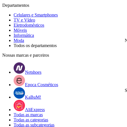
Departamentos
Celulares e Smartphones
TV e Vídeo
Eletrodomésticos
Móveis
Informática
Moda
N
Todos os departamentos
Nossas marcas e parceiros
Netshoes
Epoca Cosméticos
S
KaBuM!
AliExpress
Todas as marcas
Todas as categorias
Todas as subcategorias