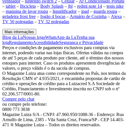
ventilador
–
nintendo switch 2
–
Celular
–
Ar Condicionado Portátil
–
tablet
–
Bicicleta
–
Body Splash
–
jbl
–
redmi note 14
–
tenis nike
–
maquina de lavar roupa
–
liquidificador
–
ipad
–
guarda roupa
–
geladeira frost free
–
fogão 4 bocas
–
Armário de Cozinha
–
Alexa
–
TV 50 polegadas
–
TV 32 polegadas
Mais informações
Blog da Lu
Nossas lojas
WhatsApp da Lu
Tenha sua
loja
Regulamento
Acessibilidade
Segurança e Privacidade
Preços e condições de pagamento exclusivos para compras via
internet, podendo variar nas lojas físicas. Ofertas válidas na compra
de até 5 peças de cada produto por cliente, até o término dos nossos
estoques para internet. Caso os produtos apresentem divergências de
valores, o preço válido é o da sacola de compras.
O Magazine Luiza atua como correspondente no País, nos termos da
Resolução CMN nº 4.935/2021, e encaminha propostas de cartão de
crédito e operações de crédito para a Luizacred S.A Sociedade de
Crédito, Financiamento e Investimento inscrita no CNPJ sob o nº
02.206.577/0001-80.
Compre pelo chat
ou compre pelo telefone:
0800 773 3838
Magazine Luiza S/A - CNPJ: 47.960.950/1088-36 - Endereço: Rua
Arnulfo de Lima, 2385 - Vila Santa Cruz, Franca/SP - CEP 14.403-
471 ® Magazine Luiza – Todos os direitos reservados.