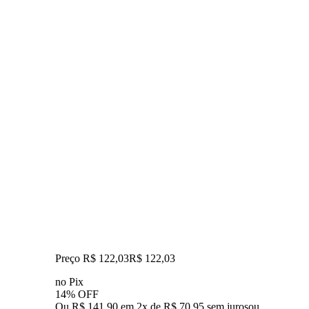
Preço R$ 122,03
R$
122
,
03
no Pix
14% OFF
Ou R$ 141,90 em 2x de R$ 70,95 sem juros
ou