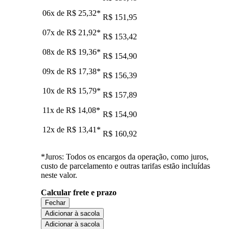
06x de
R$ 25,32
*
R$ 151,95
07x de
R$ 21,92
*
R$ 153,42
08x de
R$ 19,36
*
R$ 154,90
09x de
R$ 17,38
*
R$ 156,39
10x de
R$ 15,79
*
R$ 157,89
11x de
R$ 14,08
*
R$ 154,90
12x de
R$ 13,41
*
R$ 160,92
*Juros: Todos os encargos da operação, como juros,
custo de parcelamento e outras tarifas estão incluídas
neste valor.
Calcular frete e prazo
Fechar
Adicionar à sacola
Adicionar à sacola