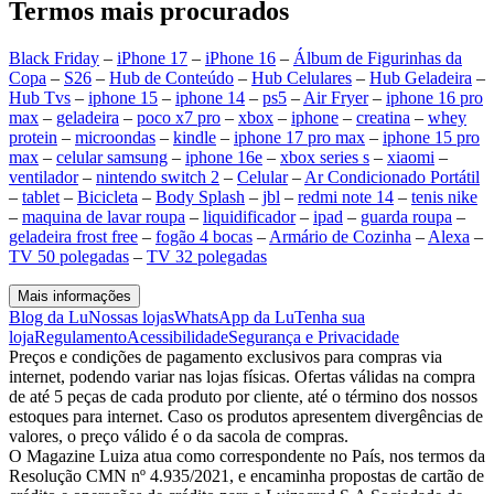
Termos mais procurados
Black Friday
–
iPhone 17
–
iPhone 16
–
Álbum de Figurinhas da
Copa
–
S26
–
Hub de Conteúdo
–
Hub Celulares
–
Hub Geladeira
–
Hub Tvs
–
iphone 15
–
iphone 14
–
ps5
–
Air Fryer
–
iphone 16 pro
max
–
geladeira
–
poco x7 pro
–
xbox
–
iphone
–
creatina
–
whey
protein
–
microondas
–
kindle
–
iphone 17 pro max
–
iphone 15 pro
max
–
celular samsung
–
iphone 16e
–
xbox series s
–
xiaomi
–
ventilador
–
nintendo switch 2
–
Celular
–
Ar Condicionado Portátil
–
tablet
–
Bicicleta
–
Body Splash
–
jbl
–
redmi note 14
–
tenis nike
–
maquina de lavar roupa
–
liquidificador
–
ipad
–
guarda roupa
–
geladeira frost free
–
fogão 4 bocas
–
Armário de Cozinha
–
Alexa
–
TV 50 polegadas
–
TV 32 polegadas
Mais informações
Blog da Lu
Nossas lojas
WhatsApp da Lu
Tenha sua
loja
Regulamento
Acessibilidade
Segurança e Privacidade
Preços e condições de pagamento exclusivos para compras via
internet, podendo variar nas lojas físicas. Ofertas válidas na compra
de até 5 peças de cada produto por cliente, até o término dos nossos
estoques para internet. Caso os produtos apresentem divergências de
valores, o preço válido é o da sacola de compras.
O Magazine Luiza atua como correspondente no País, nos termos da
Resolução CMN nº 4.935/2021, e encaminha propostas de cartão de