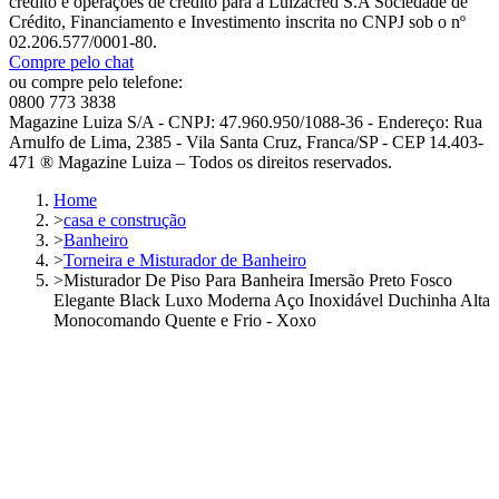
crédito e operações de crédito para a Luizacred S.A Sociedade de
Crédito, Financiamento e Investimento inscrita no CNPJ sob o nº
02.206.577/0001-80.
Compre pelo chat
ou compre pelo telefone:
0800 773 3838
Magazine Luiza S/A - CNPJ: 47.960.950/1088-36 - Endereço: Rua
Arnulfo de Lima, 2385 - Vila Santa Cruz, Franca/SP - CEP 14.403-
471 ® Magazine Luiza – Todos os direitos reservados.
Home
>
casa e construção
>
Banheiro
>
Torneira e Misturador de Banheiro
>
Misturador De Piso Para Banheira Imersão Preto Fosco
Elegante Black Luxo Moderna Aço Inoxidável Duchinha Alta
Monocomando Quente e Frio - Xoxo