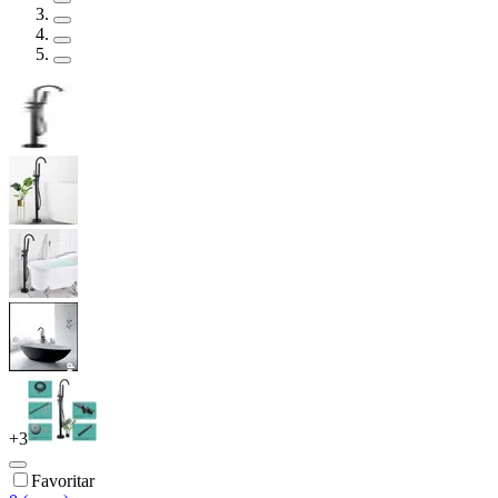
+
3
Favoritar