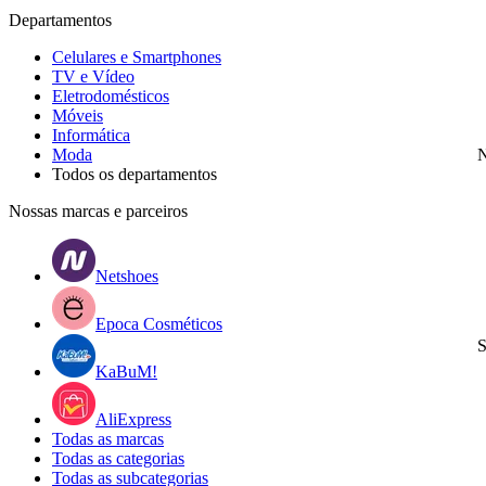
Departamentos
Celulares e Smartphones
TV e Vídeo
Eletrodomésticos
Móveis
Informática
Moda
N
Todos os departamentos
Nossas marcas e parceiros
Netshoes
Epoca Cosméticos
S
KaBuM!
AliExpress
Todas as marcas
Todas as categorias
Todas as subcategorias