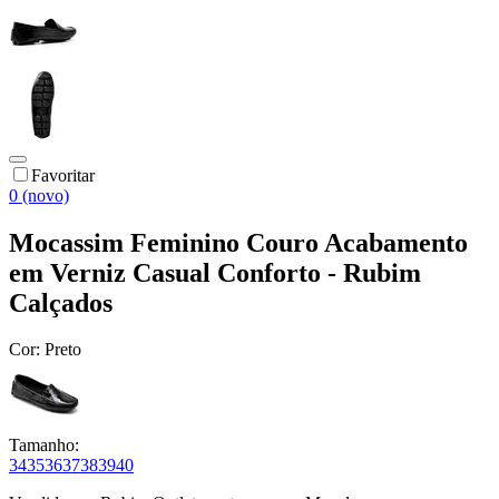
Favoritar
0 (novo)
Mocassim Feminino Couro Acabamento
em Verniz Casual Conforto - Rubim
Calçados
Cor:
Preto
Tamanho:
34
35
36
37
38
39
40