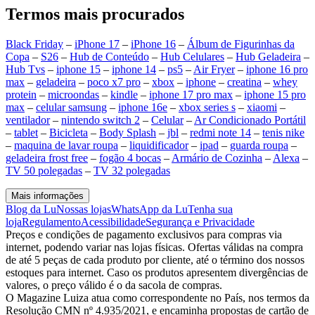
Termos mais procurados
Black Friday
–
iPhone 17
–
iPhone 16
–
Álbum de Figurinhas da
Copa
–
S26
–
Hub de Conteúdo
–
Hub Celulares
–
Hub Geladeira
–
Hub Tvs
–
iphone 15
–
iphone 14
–
ps5
–
Air Fryer
–
iphone 16 pro
max
–
geladeira
–
poco x7 pro
–
xbox
–
iphone
–
creatina
–
whey
protein
–
microondas
–
kindle
–
iphone 17 pro max
–
iphone 15 pro
max
–
celular samsung
–
iphone 16e
–
xbox series s
–
xiaomi
–
ventilador
–
nintendo switch 2
–
Celular
–
Ar Condicionado Portátil
–
tablet
–
Bicicleta
–
Body Splash
–
jbl
–
redmi note 14
–
tenis nike
–
maquina de lavar roupa
–
liquidificador
–
ipad
–
guarda roupa
–
geladeira frost free
–
fogão 4 bocas
–
Armário de Cozinha
–
Alexa
–
TV 50 polegadas
–
TV 32 polegadas
Mais informações
Blog da Lu
Nossas lojas
WhatsApp da Lu
Tenha sua
loja
Regulamento
Acessibilidade
Segurança e Privacidade
Preços e condições de pagamento exclusivos para compras via
internet, podendo variar nas lojas físicas. Ofertas válidas na compra
de até 5 peças de cada produto por cliente, até o término dos nossos
estoques para internet. Caso os produtos apresentem divergências de
valores, o preço válido é o da sacola de compras.
O Magazine Luiza atua como correspondente no País, nos termos da
Resolução CMN nº 4.935/2021, e encaminha propostas de cartão de