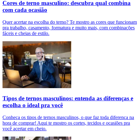
Cores de terno masculino: descubra qual combina
com cada ocasião
Quer acertar na escolha do terno? Te mostro as cores que funcionam
pra trabalho, casamento, formatura e muito mais, com combinações
fáceis e cheias de estilo.
Tipos de ternos masculinos: entenda as diferenças e
escolha o ideal pra você
Conheça os tipos de ternos masculinos, o que faz toda diferença na
hora de comprar! Aqui te mostro os cortes, tecidos e ocasiões pra
você acertar em cheio.