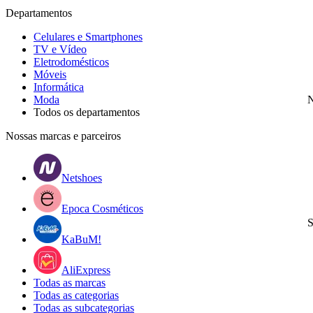
Departamentos
Celulares e Smartphones
TV e Vídeo
Eletrodomésticos
Móveis
Informática
Moda
N
Todos os departamentos
Nossas marcas e parceiros
Netshoes
Epoca Cosméticos
S
KaBuM!
AliExpress
Todas as marcas
Todas as categorias
Todas as subcategorias