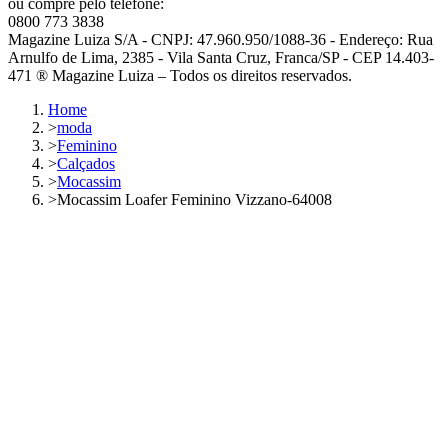
ou compre pelo telefone:
0800 773 3838
Magazine Luiza S/A - CNPJ: 47.960.950/1088-36 - Endereço: Rua
Arnulfo de Lima, 2385 - Vila Santa Cruz, Franca/SP - CEP 14.403-
471 ® Magazine Luiza – Todos os direitos reservados.
Home
>
moda
>
Feminino
>
Calçados
>
Mocassim
>
Mocassim Loafer Feminino Vizzano-64008