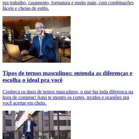
pra trabalho, casamento, formatura e muito mais, com combinações
fáceis e cheias de estilo.
Tipos de ternos masculinos: entenda as diferenças e
escolha o ideal pra você
Conheça os tipos de ternos masculinos, o que faz toda diferença na
hora de comprar! Aqui te mostro os cortes, tecidos e ocasiões pra
você acertar em cheio.