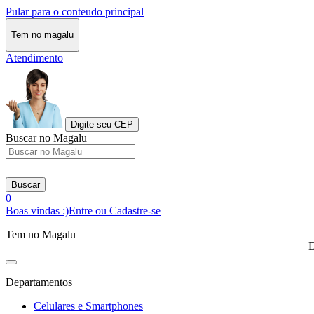
Pular para o conteudo principal
Tem no magalu
Atendimento
Digite seu CEP
Buscar no Magalu
Buscar
0
Boas vindas :)
Entre ou Cadastre-se
Tem no Magalu
D
Departamentos
Celulares e Smartphones