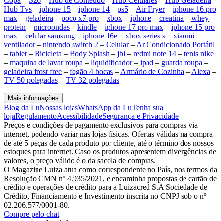
Copa
–
S26
–
Hub de Conteúdo
–
Hub Celulares
–
Hub Geladeira
–
Hub Tvs
–
iphone 15
–
iphone 14
–
ps5
–
Air Fryer
–
iphone 16 pro
max
–
geladeira
–
poco x7 pro
–
xbox
–
iphone
–
creatina
–
whey
protein
–
microondas
–
kindle
–
iphone 17 pro max
–
iphone 15 pro
max
–
celular samsung
–
iphone 16e
–
xbox series s
–
xiaomi
–
ventilador
–
nintendo switch 2
–
Celular
–
Ar Condicionado Portátil
–
tablet
–
Bicicleta
–
Body Splash
–
jbl
–
redmi note 14
–
tenis nike
–
maquina de lavar roupa
–
liquidificador
–
ipad
–
guarda roupa
–
geladeira frost free
–
fogão 4 bocas
–
Armário de Cozinha
–
Alexa
–
TV 50 polegadas
–
TV 32 polegadas
Mais informações
Blog da Lu
Nossas lojas
WhatsApp da Lu
Tenha sua
loja
Regulamento
Acessibilidade
Segurança e Privacidade
Preços e condições de pagamento exclusivos para compras via
internet, podendo variar nas lojas físicas. Ofertas válidas na compra
de até 5 peças de cada produto por cliente, até o término dos nossos
estoques para internet. Caso os produtos apresentem divergências de
valores, o preço válido é o da sacola de compras.
O Magazine Luiza atua como correspondente no País, nos termos da
Resolução CMN nº 4.935/2021, e encaminha propostas de cartão de
crédito e operações de crédito para a Luizacred S.A Sociedade de
Crédito, Financiamento e Investimento inscrita no CNPJ sob o nº
02.206.577/0001-80.
Compre pelo chat