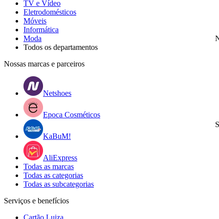
TV e Vídeo
Eletrodomésticos
Móveis
Informática
Moda
N
Todos os departamentos
Nossas marcas e parceiros
Netshoes
Epoca Cosméticos
S
KaBuM!
AliExpress
Todas as marcas
Todas as categorias
Todas as subcategorias
Serviços e benefícios
Cartão Luiza