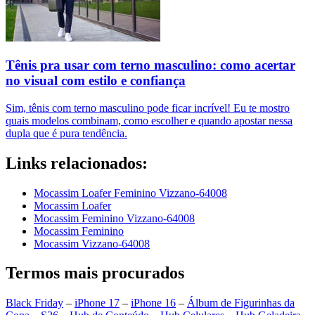
Tênis pra usar com terno masculino: como acertar
no visual com estilo e confiança
Sim, tênis com terno masculino pode ficar incrível! Eu te mostro
quais modelos combinam, como escolher e quando apostar nessa
dupla que é pura tendência.
Links relacionados:
Mocassim Loafer Feminino Vizzano-64008
Mocassim Loafer
Mocassim Feminino Vizzano-64008
Mocassim Feminino
Mocassim Vizzano-64008
Termos mais procurados
Black Friday
–
iPhone 17
–
iPhone 16
–
Álbum de Figurinhas da