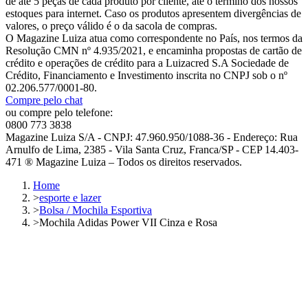
de até 5 peças de cada produto por cliente, até o término dos nossos
estoques para internet. Caso os produtos apresentem divergências de
valores, o preço válido é o da sacola de compras.
O Magazine Luiza atua como correspondente no País, nos termos da
Resolução CMN nº 4.935/2021, e encaminha propostas de cartão de
crédito e operações de crédito para a Luizacred S.A Sociedade de
Crédito, Financiamento e Investimento inscrita no CNPJ sob o nº
02.206.577/0001-80.
Compre pelo chat
ou compre pelo telefone:
0800 773 3838
Magazine Luiza S/A - CNPJ: 47.960.950/1088-36 - Endereço: Rua
Arnulfo de Lima, 2385 - Vila Santa Cruz, Franca/SP - CEP 14.403-
471 ® Magazine Luiza – Todos os direitos reservados.
Home
>
esporte e lazer
>
Bolsa / Mochila Esportiva
>
Mochila Adidas Power VII Cinza e Rosa