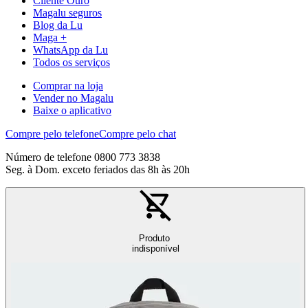
Cliente Ouro
Magalu seguros
Blog da Lu
Maga +
WhatsApp da Lu
Todos os serviços
Comprar na loja
Vender no Magalu
Baixe o aplicativo
Compre pelo telefone
Compre pelo chat
Número de telefone 0800 773 3838
Seg. à Dom. exceto feriados das 8h às 20h
Produto
indisponível