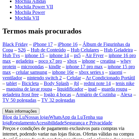
Mochila Adidas
Mochila Power VII
Mochila Power
Mochila VII
Termos mais procurados
Black Friday
–
iPhone 17
–
iPhone 16
–
Álbum de Figurinhas da
Copa
–
S26
–
Hub de Conteúdo
–
Hub Celulares
–
Hub Geladeira
–
Hub Tvs
–
iphone 15
–
iphone 14
–
ps5
–
Air Fryer
–
iphone 16 pro
max
–
geladeira
–
poco x7 pro
–
xbox
–
iphone
–
creatina
–
whey
protein
–
microondas
–
kindle
–
iphone 17 pro max
–
iphone 15 pro
max
–
celular samsung
–
iphone 16e
–
xbox series s
–
xiaomi
–
ventilador
–
nintendo switch 2
–
Celular
–
Ar Condicionado Portátil
–
tablet
–
Bicicleta
–
Body Splash
–
jbl
–
redmi note 14
–
tenis nike
–
maquina de lavar roupa
–
liquidificador
–
ipad
–
guarda roupa
–
geladeira frost free
–
fogão 4 bocas
–
Armário de Cozinha
–
Alexa
–
TV 50 polegadas
–
TV 32 polegadas
Mais informações
Blog da Lu
Nossas lojas
WhatsApp da Lu
Tenha sua
loja
Regulamento
Acessibilidade
Segurança e Privacidade
Preços e condições de pagamento exclusivos para compras via
internet, podendo variar nas lojas físicas. Ofertas válidas na compra