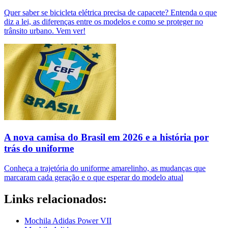
Quer saber se bicicleta elétrica precisa de capacete? Entenda o que
diz a lei, as diferenças entre os modelos e como se proteger no
trânsito urbano. Vem ver!
A nova camisa do Brasil em 2026 e a história por
trás do uniforme
Conheça a trajetória do uniforme amarelinho, as mudanças que
marcaram cada geração e o que esperar do modelo atual
Links relacionados:
Mochila Adidas Power VII