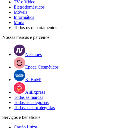
TV e Vídeo
Eletrodomésticos
Móveis
Informática
Moda
Todos os departamentos
Nossas marcas e parceiros
Netshoes
Epoca Cosméticos
KaBuM!
AliExpress
Todas as marcas
Todas as categorias
Todas as subcategorias
Serviços e benefícios
Cartão Luiza