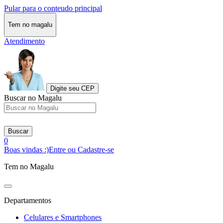
Pular para o conteudo principal
Tem no magalu
Atendimento
Digite seu CEP
Buscar no Magalu
Buscar
0
Boas vindas :)
Entre ou Cadastre-se
Tem no Magalu
Departamentos
Celulares e Smartphones