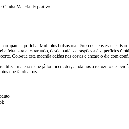
 Cunha Material Esportivo
 a companhia perfeita. Múltiplos bolsos mantêm seus itens essenciais or
 e feita para encarar tudo, desde batidas e raspões até superfícies úmid
porte. Coloque esta mochila adidas nas costas e encare o dia com confi
eutilizar materiais que já foram criados, ajudamos a reduzir o desperdíc
dutos que fabricamos.
oduto
ook