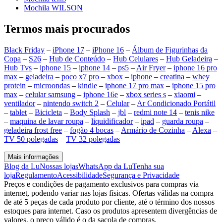
Mochila WILSON
Termos mais procurados
Black Friday
–
iPhone 17
–
iPhone 16
–
Álbum de Figurinhas da
Copa
–
S26
–
Hub de Conteúdo
–
Hub Celulares
–
Hub Geladeira
–
Hub Tvs
–
iphone 15
–
iphone 14
–
ps5
–
Air Fryer
–
iphone 16 pro
max
–
geladeira
–
poco x7 pro
–
xbox
–
iphone
–
creatina
–
whey
protein
–
microondas
–
kindle
–
iphone 17 pro max
–
iphone 15 pro
max
–
celular samsung
–
iphone 16e
–
xbox series s
–
xiaomi
–
ventilador
–
nintendo switch 2
–
Celular
–
Ar Condicionado Portátil
–
tablet
–
Bicicleta
–
Body Splash
–
jbl
–
redmi note 14
–
tenis nike
–
maquina de lavar roupa
–
liquidificador
–
ipad
–
guarda roupa
–
geladeira frost free
–
fogão 4 bocas
–
Armário de Cozinha
–
Alexa
–
TV 50 polegadas
–
TV 32 polegadas
Mais informações
Blog da Lu
Nossas lojas
WhatsApp da Lu
Tenha sua
loja
Regulamento
Acessibilidade
Segurança e Privacidade
Preços e condições de pagamento exclusivos para compras via
internet, podendo variar nas lojas físicas. Ofertas válidas na compra
de até 5 peças de cada produto por cliente, até o término dos nossos
estoques para internet. Caso os produtos apresentem divergências de
valores, o preço válido é o da sacola de compras.