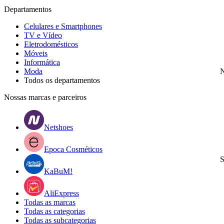
Departamentos
Celulares e Smartphones
TV e Vídeo
Eletrodomésticos
Móveis
Informática
Moda
N
Todos os departamentos
Nossas marcas e parceiros
Netshoes
Epoca Cosméticos
S
KaBuM!
AliExpress
Todas as marcas
Todas as categorias
Todas as subcategorias