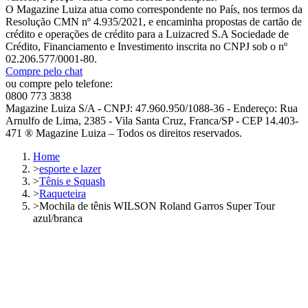
O Magazine Luiza atua como correspondente no País, nos termos da
Resolução CMN nº 4.935/2021, e encaminha propostas de cartão de
crédito e operações de crédito para a Luizacred S.A Sociedade de
Crédito, Financiamento e Investimento inscrita no CNPJ sob o nº
02.206.577/0001-80.
Compre pelo chat
ou compre pelo telefone:
0800 773 3838
Magazine Luiza S/A - CNPJ: 47.960.950/1088-36 - Endereço: Rua
Arnulfo de Lima, 2385 - Vila Santa Cruz, Franca/SP - CEP 14.403-
471 ® Magazine Luiza – Todos os direitos reservados.
Home
>
esporte e lazer
>
Tênis e Squash
>
Raqueteira
>
Mochila de tênis WILSON Roland Garros Super Tour
azul/branca