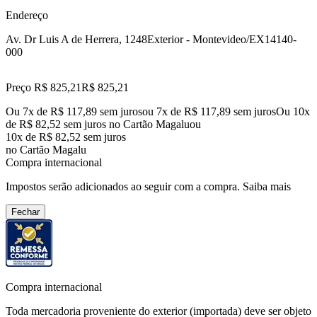
Endereço
Av. Dr Luis A de Herrera, 1248
Exterior - Montevideo/EX
14140-
000
Preço R$ 825,21
R$
825
,
21
Ou 7x de R$ 117,89 sem juros
ou
7
x de
R$ 117,89
sem juros
Ou 10x
de R$ 82,52 sem juros no Cartão Magalu
ou
10
x de
R$ 82,52
sem juros
no Cartão Magalu
Compra internacional
Impostos serão adicionados ao seguir com a compra.
Saiba mais
Fechar
Compra internacional
Toda mercadoria proveniente do exterior (importada) deve ser objeto