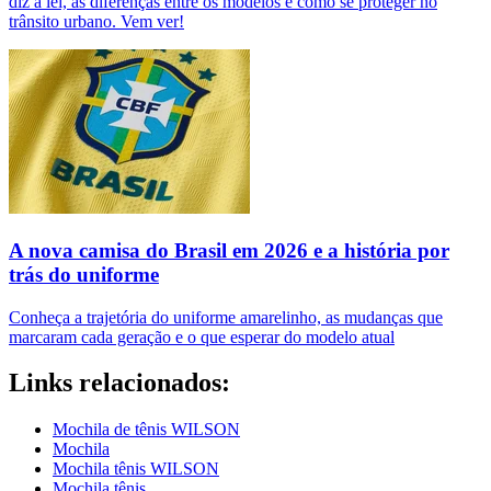
diz a lei, as diferenças entre os modelos e como se proteger no
trânsito urbano. Vem ver!
A nova camisa do Brasil em 2026 e a história por
trás do uniforme
Conheça a trajetória do uniforme amarelinho, as mudanças que
marcaram cada geração e o que esperar do modelo atual
Links relacionados:
Mochila de tênis WILSON
Mochila
Mochila tênis WILSON
Mochila tênis