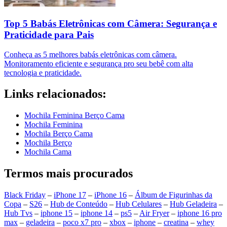
Top 5 Babás Eletrônicas com Câmera: Segurança e
Praticidade para Pais
Conheça as 5 melhores babás eletrônicas com câmera.
Monitoramento eficiente e segurança pro seu bebê com alta
tecnologia e praticidade.
Links relacionados:
Mochila Feminina Berço Cama
Mochila Feminina
Mochila Berço Cama
Mochila Berço
Mochila Cama
Termos mais procurados
Black Friday
–
iPhone 17
–
iPhone 16
–
Álbum de Figurinhas da
Copa
–
S26
–
Hub de Conteúdo
–
Hub Celulares
–
Hub Geladeira
–
Hub Tvs
–
iphone 15
–
iphone 14
–
ps5
–
Air Fryer
–
iphone 16 pro
max
–
geladeira
–
poco x7 pro
–
xbox
–
iphone
–
creatina
–
whey