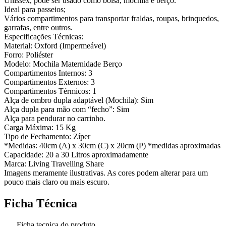
Unissex, pode ser usado como bolsa, mochila e berço.
Ideal para passeios;
Vários compartimentos para transportar fraldas, roupas, brinquedos,
garrafas, entre outros.
Especificações Técnicas:
Material: Oxford (Impermeável)
Forro: Poliéster
Modelo: Mochila Maternidade Berço
Compartimentos Internos: 3
Compartimentos Externos: 3
Compartimentos Térmicos: 1
Alça de ombro dupla adaptável (Mochila): Sim
Alça dupla para mão com “fecho”: Sim
Alça para pendurar no carrinho.
Carga Máxima: 15 Kg
Tipo de Fechamento: Zíper
*Medidas: 40cm (A) x 30cm (C) x 20cm (P) *medidas aproximadas
Capacidade: 20 a 30 Litros aproximadamente
Marca: Living Travelling Share
Imagens meramente ilustrativas. As cores podem alterar para um
pouco mais claro ou mais escuro.
Ficha Técnica
Ficha tecnica do produto