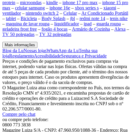
protein
–
microondas
–
kindle
–
iphone 17 pro max
–
iphone 15 pro
max
–
celular samsung
–
iphone 16e
–
xbox series s
–
xiaomi
–
ventilador
–
nintendo switch 2
–
Celular
–
Ar Condicionado Portátil
–
tablet
–
Bicicleta
–
Body Splash
–
jbl
–
redmi note 14
–
tenis nike
–
maquina de lavar roupa
–
liquidificador
–
ipad
–
guarda roupa
–
geladeira frost free
–
fogão 4 bocas
–
Armário de Cozinha
–
Alexa
–
TV 50 polegadas
–
TV 32 polegadas
Mais informações
Blog da Lu
Nossas lojas
WhatsApp da Lu
Tenha sua
loja
Regulamento
Acessibilidade
Segurança e Privacidade
Preços e condições de pagamento exclusivos para compras via
internet, podendo variar nas lojas físicas. Ofertas válidas na compra
de até 5 peças de cada produto por cliente, até o término dos nossos
estoques para internet. Caso os produtos apresentem divergências de
valores, o preço válido é o da sacola de compras.
O Magazine Luiza atua como correspondente no País, nos termos da
Resolução CMN nº 4.935/2021, e encaminha propostas de cartão de
crédito e operações de crédito para a Luizacred S.A Sociedade de
Crédito, Financiamento e Investimento inscrita no CNPJ sob o nº
02.206.577/0001-80.
Compre pelo chat
ou compre pelo telefone:
0800 773 3838
Magazine Luiza S/A - CNPJ: 47.960.950/1088-36 - Endereço: Rua