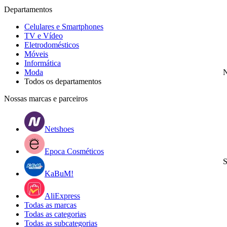
Departamentos
Celulares e Smartphones
TV e Vídeo
Eletrodomésticos
Móveis
Informática
Moda
N
Todos os departamentos
Nossas marcas e parceiros
Netshoes
Epoca Cosméticos
S
KaBuM!
AliExpress
Todas as marcas
Todas as categorias
Todas as subcategorias